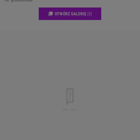
fot. @fusunlindner
OTWÓRZ GALERIĘ
(3)