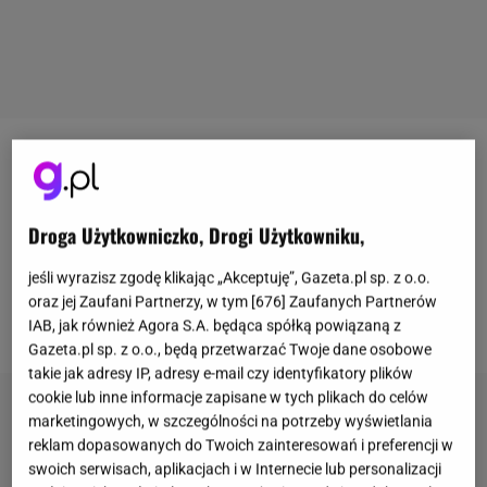
Dostałaś zaproszenie na wesele i zachodzisz w
głowę co założyć? To jednak specjalna okazja,
dlatego takie dylematy są normalnie. Szczególnie,
Droga Użytkowniczko, Drogi Użytkowniku,
że do wyboru mamy nie tylko sukienki. Świetną
jeśli wyrazisz zgodę klikając „Akceptuję”, Gazeta.pl sp. z o.o.
alternatywą są spódnice na wesele. Wybrałam
oraz jej Zaufani Partnerzy, w tym [
676
] Zaufanych Partnerów
eleganckie modele z Answear, Mohito i Renee.
IAB, jak również Agora S.A. będąca spółką powiązaną z
Gazeta.pl sp. z o.o., będą przetwarzać Twoje dane osobowe
takie jak adresy IP, adresy e-mail czy identyfikatory plików
cookie lub inne informacje zapisane w tych plikach do celów
marketingowych, w szczególności na potrzeby wyświetlania
reklam dopasowanych do Twoich zainteresowań i preferencji w
swoich serwisach, aplikacjach i w Internecie lub personalizacji