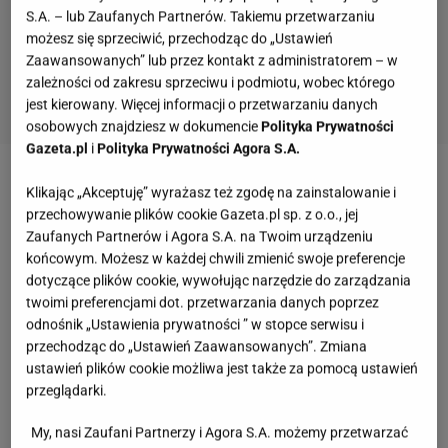
S.A. – lub Zaufanych Partnerów. Takiemu przetwarzaniu
możesz się sprzeciwić, przechodząc do „Ustawień
Zaawansowanych” lub przez kontakt z administratorem – w
zależności od zakresu sprzeciwu i podmiotu, wobec którego
jest kierowany. Więcej informacji o przetwarzaniu danych
osobowych znajdziesz w dokumencie
Polityka Prywatności
Gazeta.pl
i
Polityka Prywatności Agora S.A.
Zobacz wideo
Nowy spot wyborczy PiS, a w nim
Klikając „Akceptuję” wyrażasz też zgodę na zainstalowanie i
przechowywanie plików cookie Gazeta.pl sp. z o.o., jej
Janusz Rewiński
Zaufanych Partnerów i Agora S.A. na Twoim urządzeniu
końcowym. Możesz w każdej chwili zmienić swoje preferencje
Film "Kiler" i "Kilerów 2-óch" nagrywany był w
dotyczące plików cookie, wywołując narzędzie do zarządzania
twoimi preferencjami dot. przetwarzania danych poprzez
luksusowej willi. To dom Mamy Ginekolog
odnośnik „Ustawienia prywatności ” w stopce serwisu i
przechodząc do „Ustawień Zaawansowanych”. Zmiana
1 czerwca 2024 roku zmarł
popularny aktor Janusz
ustawień plików cookie możliwa jest także za pomocą ustawień
Rewiński
. Trzy dni później media obiegła smutna
przeglądarki.
wiadomość, przekazana przez jego syna, Jonasza.
My, nasi Zaufani Partnerzy i Agora S.A. możemy przetwarzać
Gwiazdor miał w swoim dorobku wiele kultowych ról