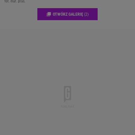
fot. mat. pras.
OTWÓRZ GALERIĘ
(2)