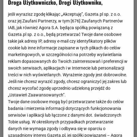
Droga Użytkowniczko, Drogi Użytkowniku,
jeśli wyrazisz zgodę klikając „Akceptuję”, Gazeta.pl sp. z o.o.
oraz jej Zaufani Partnerzy, w tym [
676
] Zaufanych Partnerów
IAB, jak również Agora S.A. będąca spółką powiązaną z
Gazeta.pl sp. z o.o., będą przetwarzać Twoje dane osobowe
takie jak adresy IP, adresy e-mail czy identyfikatory plików
cookie lub inne informacje zapisane w tych plikach do celów
marketingowych, w szczególności na potrzeby wyświetlania
reklam dopasowanych do Twoich zainteresowań i preferencji w
swoich serwisach, aplikacjach i w Internecie lub personalizacji
treści w nich wyświetlanych. Wyrażenie zgody jest dobrowolne.
Jeśli nie chcesz wyrazić zgody, chcesz ograniczyć jej zakres lub
chcesz wycofać zgodę uprzednio udzieloną przejdź do
„Ustawień Zaawansowanych”.
Twoje dane osobowe mogą być przetwarzane także do celów
badania i mierzenia informacji dotyczących funkcjonowania
serwisów i aplikacji lub łączone z danymi dot. świadczonych
Tobie usług. W określonych przypadkach przetwarzanie
danych nie wymaga zgody i odbywa się w oparciu o
uzasadniony interes Gazeta.pl, jej spółki powiązanej – Agora