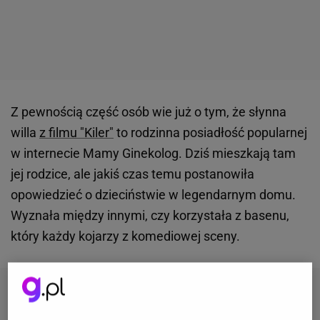
Z pewnością część osób wie już o tym, że słynna
willa
z filmu "Kiler"
to rodzinna posiadłość popularnej
w internecie Mamy Ginekolog. Dziś mieszkają tam
jej rodzice, ale jakiś czas temu postanowiła
opowiedzieć o dzieciństwie w legendarnym domu.
Wyznała między innymi, czy korzystała z basenu,
który każdy kojarzy z komediowej sceny.