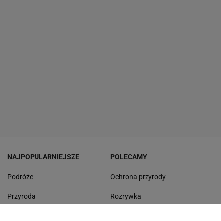
NAJPOPULARNIEJSZE
POLECAMY
Podróże
Ochrona przyrody
Przyroda
Rozrywka
Mandaty
Odpoczynek