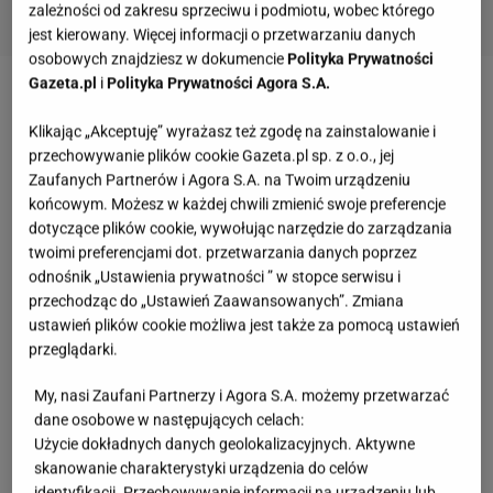
zależności od zakresu sprzeciwu i podmiotu, wobec którego
jest kierowany. Więcej informacji o przetwarzaniu danych
osobowych znajdziesz w dokumencie
Polityka Prywatności
Gazeta.pl
i
Polityka Prywatności Agora S.A.
Spódnica z Pepco hitem lata
Klikając „Akceptuję” wyrażasz też zgodę na zainstalowanie i
przechowywanie plików cookie Gazeta.pl sp. z o.o., jej
Jeśli jesteś fanką spódnic, to koniecznie musisz
Zaufanych Partnerów i Agora S.A. na Twoim urządzeniu
zobaczyć, co znalazłyśmy w Pepco. Ta spódnica to
końcowym. Możesz w każdej chwili zmienić swoje preferencje
prawdziwe cudo. Zachwyca nie tylko swoim
dotyczące plików cookie, wywołując narzędzie do zarządzania
twoimi preferencjami dot. przetwarzania danych poprzez
prostym, wyszczuplającym krojem, ale także
odnośnik „Ustawienia prywatności ” w stopce serwisu i
eleganckimi wzorami, które sprawdzą się zarówno
przechodząc do „Ustawień Zaawansowanych”. Zmiana
na co dzień, jak i na specjalne okazje. Została uszyta
ustawień plików cookie możliwa jest także za pomocą ustawień
przeglądarki.
z oddychającej wiskozy, która jest bardzo przyjemna
w dotyku i idealna na co dzień.
My, nasi Zaufani Partnerzy i Agora S.A. możemy przetwarzać
dane osobowe w następujących celach:
Użycie dokładnych danych geolokalizacyjnych. Aktywne
skanowanie charakterystyki urządzenia do celów
identyfikacji. Przechowywanie informacji na urządzeniu lub