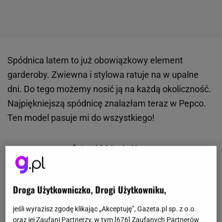
Spódnica latem to już obowiązkowy element
garderoby. Zwiewna i stylowa ratuje na w upalne
dni. Do tego możemy nosić ją na każdą okoliczność.
Najpiękniejszą spódnicę znalazłam teraz w Pepco.
Ten model pasuje mi do wszystkiego!
Droga Użytkowniczko, Drogi Użytkowniku,
jeśli wyrazisz zgodę klikając „Akceptuję”, Gazeta.pl sp. z o.o.
oraz jej Zaufani Partnerzy, w tym [
676
] Zaufanych Partnerów