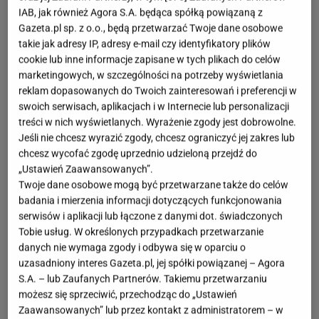
IAB, jak również Agora S.A. będąca spółką powiązaną z
Gazeta.pl sp. z o.o., będą przetwarzać Twoje dane osobowe
takie jak adresy IP, adresy e-mail czy identyfikatory plików
cookie lub inne informacje zapisane w tych plikach do celów
marketingowych, w szczególności na potrzeby wyświetlania
reklam dopasowanych do Twoich zainteresowań i preferencji w
swoich serwisach, aplikacjach i w Internecie lub personalizacji
treści w nich wyświetlanych. Wyrażenie zgody jest dobrowolne.
Jeśli nie chcesz wyrazić zgody, chcesz ograniczyć jej zakres lub
chcesz wycofać zgodę uprzednio udzieloną przejdź do
„Ustawień Zaawansowanych”.
Twoje dane osobowe mogą być przetwarzane także do celów
badania i mierzenia informacji dotyczących funkcjonowania
serwisów i aplikacji lub łączone z danymi dot. świadczonych
Tobie usług. W określonych przypadkach przetwarzanie
danych nie wymaga zgody i odbywa się w oparciu o
uzasadniony interes Gazeta.pl, jej spółki powiązanej – Agora
S.A. – lub Zaufanych Partnerów. Takiemu przetwarzaniu
możesz się sprzeciwić, przechodząc do „Ustawień
Zaawansowanych” lub przez kontakt z administratorem – w