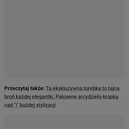
Przeczytaj także:
Ta ekskluzywna torebka to tajna
broń każdej elegantki. Pakowne arcydzieło kropką
nad "i" każdej stylizacji