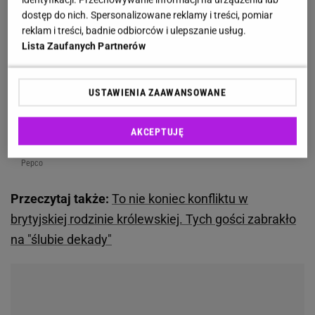
dostęp do nich. Spersonalizowane reklamy i treści, pomiar
reklam i treści, badnie odbiorców i ulepszanie usług.
Lista Zaufanych Partnerów
USTAWIENIA ZAAWANSOWANE
AKCEPTUJĘ
Pepco
Przeczytaj także:
To nie koniec konfliktu w
brytyjskiej rodzinie królewskiej. Tych gości zabrakło
na "ślubie dekady"