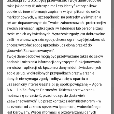
Gazeta.pl sp. z o.o., będą przetwarzać Twoje dane osobowe
takie jak adresy IP, adresy e-mail czy identyfikatory plików
cookie lub inne informacje zapisane w tych plikach do celów
marketingowych, w szczególności na potrzeby wyświetlania
reklam dopasowanych do Twoich zainteresowań i preferencji w
swoich serwisach, aplikacjach i w Internecie lub personalizacji
treści w nich wyświetlanych. Wyrażenie zgody jest dobrowolne.
Gdy je zobaczyłam, byłam przekonana, że to model
Jeśli nie chcesz wyrazić zgody, chcesz ograniczyć jej zakres lub
chcesz wycofać zgodę uprzednio udzieloną przejdź do
znanej marki. Te szykowne sandałki to prawdziwy
„Ustawień Zaawansowanych”.
letni rarytas. Wygodne, a jednocześnie bardzo
Twoje dane osobowe mogą być przetwarzane także do celów
eleganckie buty świetnie sprawdzą się zarówno na
badania i mierzenia informacji dotyczących funkcjonowania
serwisów i aplikacji lub łączone z danymi dot. świadczonych
co dzień ze spodniami, jak i ze zwiewnymi letnimi
Tobie usług. W określonych przypadkach przetwarzanie
sukienkami.
danych nie wymaga zgody i odbywa się w oparciu o
uzasadniony interes Gazeta.pl, jej spółki powiązanej – Agora
S.A. – lub Zaufanych Partnerów. Takiemu przetwarzaniu
możesz się sprzeciwić, przechodząc do „Ustawień
Zaawansowanych” lub przez kontakt z administratorem – w
zależności od zakresu sprzeciwu i podmiotu, wobec którego
jest kierowany. Więcej informacji o przetwarzaniu danych