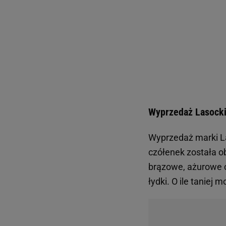
Wyprzedaż Lasocki
Wyprzedaż marki La
czółenek została o
brązowe, ażurowe c
łydki. O ile taniej