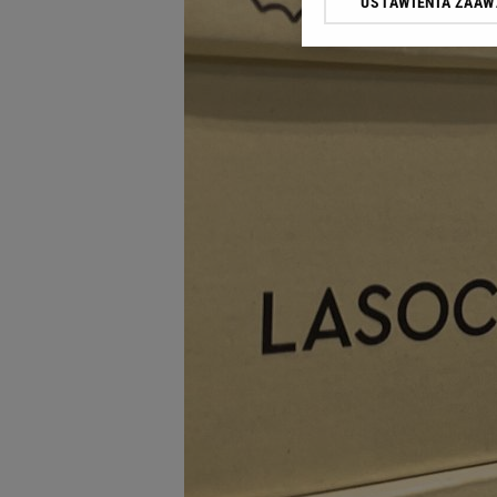
USTAWIENIA ZAA
Klikając „Akceptuję” wyra
Zaufanych Partnerów i A
dotyczące plików cookie,
odnośnik „Ustawienia pr
plików cookie możliwa je
My, nasi Zaufani Partne
Użycie dokładnych danych
Przechowywanie informacji
badnie odbiorców i uleps