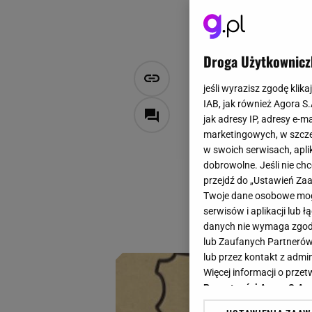
Droga Użytkownicz
Lasocki wyp
jeśli wyrazisz zgodę klika
będziemy no
IAB, jak również Agora S
jak adresy IP, adresy e-m
marketingowych, w szcze
AB, W materiale zamieszczon
w swoich serwisach, aplik
8 sierpnia 2024, 06:40
dobrowolne. Jeśli nie ch
przejdź do „Ustawień Z
Znalazłyśmy najmod
Twoje dane osobowe mogą
punkcie tego model
serwisów i aplikacji lub
styl i kobiecy char
danych nie wymaga zgody 
lub Zaufanych Partnerów
lub przez kontakt z admi
Więcej informacji o prz
Prywatności Agora S.A.