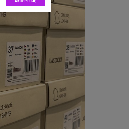
AKCEPTUJĘ
l sp. z o.o., jej
ić swoje preferencje
arzania danych poprzez
ych”. Zmiana ustawień
ach:
 celów identyfikacji.
omiar reklam i treści,