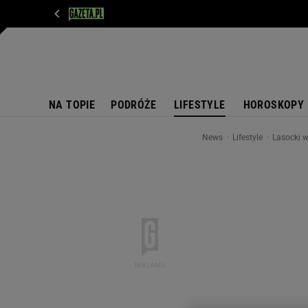
WIADOMOŚCI
NEXT
SPORT
PLOTEK
D
NA TOPIE
PODRÓŻE
LIFESTYLE
HOROSKOPY
News
Lifestyle
Lasocki w