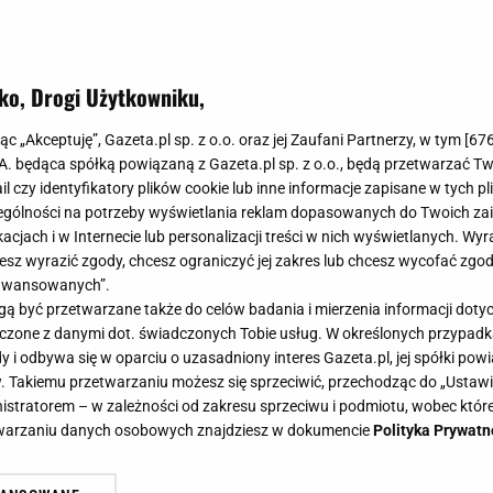
ko, Drogi Użytkowniku,
rzedaje, a Polki kupują. Te gustow
jąc „Akceptuję”, Gazeta.pl sp. z o.o. oraz jej Zaufani Partnerzy, w tym [
67
sić do jesieni. Też w Reserved, W
.A. będąca spółką powiązaną z Gazeta.pl sp. z o.o., będą przetwarzać T
ail czy identyfikatory plików cookie lub inne informacje zapisane w tych p
gólności na potrzeby wyświetlania reklam dopasowanych do Twoich zain
o linki i grafiki reklamowe
acjach i w Internecie lub personalizacji treści w nich wyświetlanych. Wyr
cesz wyrazić zgody, chcesz ograniczyć jej zakres lub chcesz wycofać zgo
aawansowanych”.
niejsze buty na okres przejściowy, które są teraz abs
 być przetwarzane także do celów badania i mierzenia informacji dot
u Lasockiego oszalało już wiele kobiet. Wszystko prz
 łączone z danymi dot. świadczonych Tobie usług. W określonych przypad
akter.
i odbywa się w oparciu o uzasadniony interes Gazeta.pl, jej spółki powi
. Takiemu przetwarzaniu możesz się sprzeciwić, przechodząc do „Ust
nistratorem – w zależności od zakresu sprzeciwu i podmiotu, wobec które
etwarzaniu danych osobowych znajdziesz w dokumencie
Polityka Prywatn