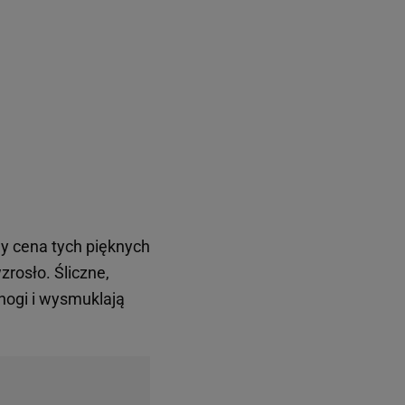
dy cena tych pięknych
rosło. Śliczne,
nogi i wysmuklają