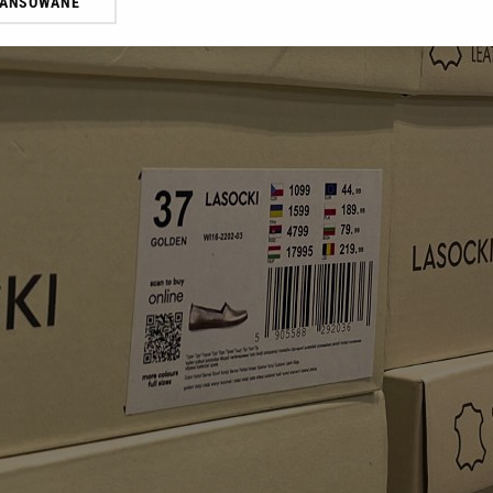
WANSOWANE
żasz też zgodę na zainstalowanie i przechowywanie plików cookie Gazeta.p
gora S.A. na Twoim urządzeniu końcowym. Możesz w każdej chwili zmien
 wywołując narzędzie do zarządzania twoimi preferencjami dot. przetw
ywatności ” w stopce serwisu i przechodząc do „Ustawień Zaawansowan
st także za pomocą ustawień przeglądarki.
rzy i Agora S.A. możemy przetwarzać dane osobowe w następujących cel
 geolokalizacyjnych. Aktywne skanowanie charakterystyki urządzenia do
 na urządzeniu lub dostęp do nich. Spersonalizowane reklamy i treści, p
zanie usług.
Lista Zaufanych Partnerów