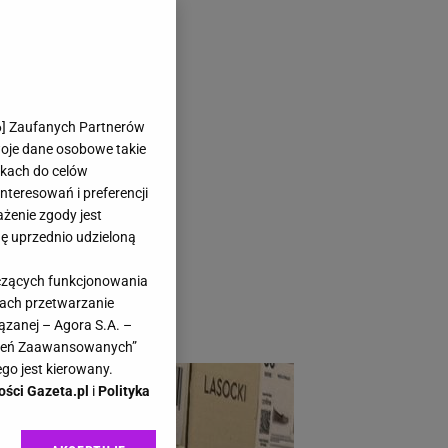
ne czółenka
6
] Zaufanych Partnerów
ITTCHEN
woje dane osobowe takie
likach do celów
teresowań i preferencji
ażenie zgody jest
dę uprzednio udzieloną
olutnym HITEM! Na
yczących funkcjonowania
ez ich ponadczasowy
kach przetwarzanie
ązanej – Agora S.A. –
awień Zaawansowanych”
go jest kierowany.
ości Gazeta.pl
i
Polityka