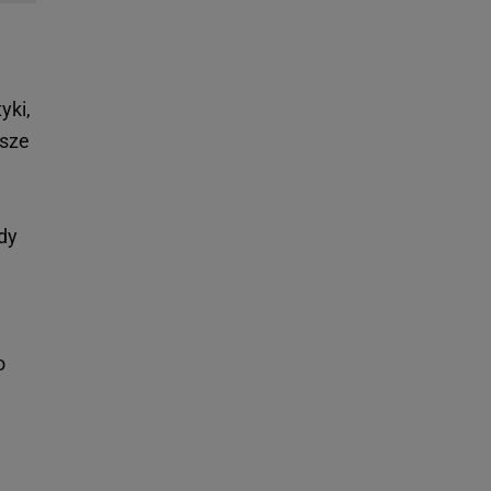
yki,
wsze
dy
o