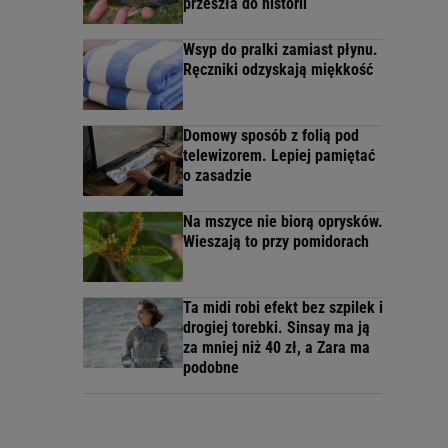
przeszła do historii
Wsyp do pralki zamiast płynu.
Ręczniki odzyskają miękkość
Domowy sposób z folią pod
telewizorem. Lepiej pamiętać
o zasadzie
Na mszyce nie biorą oprysków.
Wieszają to przy pomidorach
Ta midi robi efekt bez szpilek i
drogiej torebki. Sinsay ma ją
za mniej niż 40 zł, a Zara ma
podobne