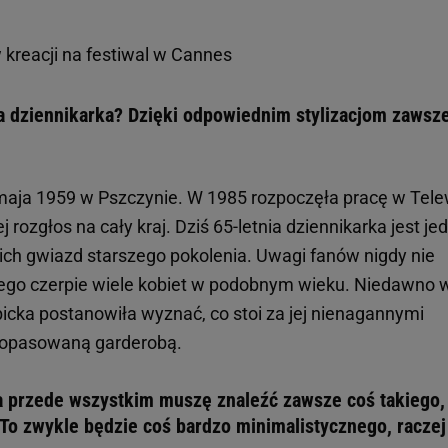
 kreacji na festiwal w Cannes
na dziennikarka? Dzięki odpowiednim stylizacjom zawsze
 maja 1959 w Pszczynie. W 1985 rozpoczęła pracę w Telew
j rozgłos na cały kraj. Dziś 65-letnia dziennikarka jest je
ch gwiazd starszego pokolenia. Uwagi fanów nigdy nie
tórego czerpie wiele kobiet w podobnym wieku. Niedawno 
icka postanowiła wyznać, co stoi za jej nienagannymi
 dopasowaną garderobą.
a przede wszystkim muszę znaleźć zawsze coś takiego,
 To zwykle będzie coś bardzo minimalistycznego, raczej