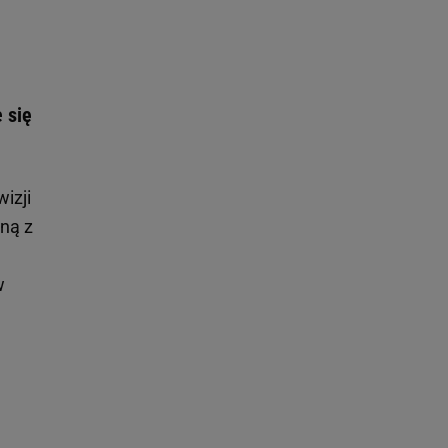
 się
izji
dną z
w