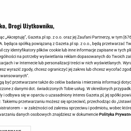
ko, Drogi Użytkowniku,
jąc „Akceptuję”, Gazeta.pl sp. z o.o. oraz jej Zaufani Partnerzy, w tym [
67
.A. będąca spółką powiązaną z Gazeta.pl sp. z o.o., będą przetwarzać T
ail czy identyfikatory plików cookie lub inne informacje zapisane w tych p
gólności na potrzeby wyświetlania reklam dopasowanych do Twoich zain
acjach i w Internecie lub personalizacji treści w nich wyświetlanych. Wyr
cesz wyrazić zgody, chcesz ograniczyć jej zakres lub chcesz wycofać zgo
aawansowanych”.
 być przetwarzane także do celów badania i mierzenia informacji dot
 łączone z danymi dot. świadczonych Tobie usług. W określonych przypad
i odbywa się w oparciu o uzasadniony interes Gazeta.pl, jej spółki powi
. Takiemu przetwarzaniu możesz się sprzeciwić, przechodząc do „Ust
nistratorem – w zależności od zakresu sprzeciwu i podmiotu, wobec które
etwarzaniu danych osobowych znajdziesz w dokumencie
Polityka Prywatn
adziła trik na doskonałe stylizacje