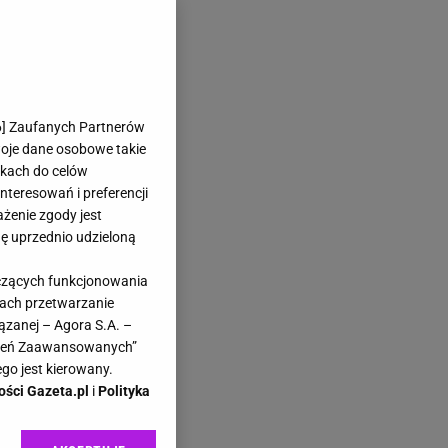
6
] Zaufanych Partnerów
woje dane osobowe takie
likach do celów
teresowań i preferencji
ażenie zgody jest
dę uprzednio udzieloną
yczących funkcjonowania
kach przetwarzanie
ązanej – Agora S.A. –
awień Zaawansowanych”
go jest kierowany.
ości Gazeta.pl
i
Polityka
.