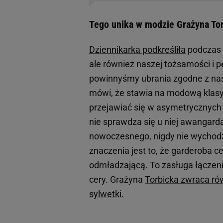
Tego unika w modzie Grażyna Torb
Dziennikarka podkreśliła
podczas w
ale również naszej tożsamości i 
powinnyśmy ubrania zgodne z na
mówi, że stawia na modową klasy
przejawiać się w asymetrycznych k
nie sprawdza się u niej awangarda
nowoczesnego, nigdy nie wychodzi
znaczenia jest to, że garderoba c
odmładzającą. To zasługa łączen
cery. Grażyna
Torbicka zwraca rów
sylwetki.