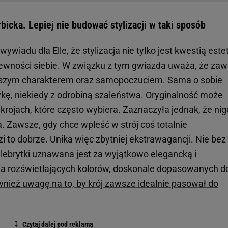
icka. Lepiej nie budować stylizacji w taki sposób
ywiadu dla Elle, że stylizacja nie tylko jest kwestią estet
pewności siebie. W związku z tym gwiazda uważa, że za
szym charakterem oraz samopoczuciem. Sama o sobie
kę, niekiedy z odrobiną szaleństwa. Oryginalność może
rojach, które często wybiera. Zaznaczyła jednak, że nig
. Zawsze, gdy chce wpleść w strój coś totalnie
 to dobrze. Unika więc zbytniej ekstrawagancji. Nie bez
elebrytki uznawana jest za wyjątkowo elegancką i
ia rozświetlających kolorów, doskonale dopasowanych d
nież uwagę na to, by krój zawsze idealnie pasował do