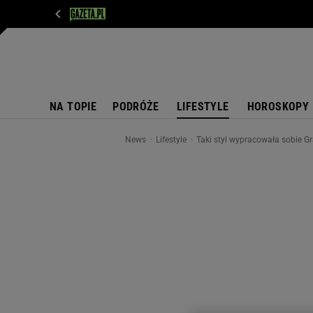
WIADOMOŚCI
NEXT
SPORT
PLOTEK
D
NA TOPIE
PODRÓŻE
LIFESTYLE
HOROSKOPY
News
Lifestyle
Taki styl wypracowała sobie Gr