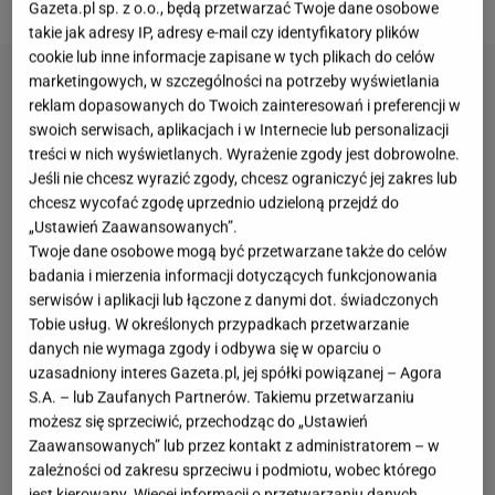
Gazeta.pl sp. z o.o., będą przetwarzać Twoje dane osobowe
takie jak adresy IP, adresy e-mail czy identyfikatory plików
cookie lub inne informacje zapisane w tych plikach do celów
marketingowych, w szczególności na potrzeby wyświetlania
reklam dopasowanych do Twoich zainteresowań i preferencji w
swoich serwisach, aplikacjach i w Internecie lub personalizacji
treści w nich wyświetlanych. Wyrażenie zgody jest dobrowolne.
Jeśli nie chcesz wyrazić zgody, chcesz ograniczyć jej zakres lub
chcesz wycofać zgodę uprzednio udzieloną przejdź do
„Ustawień Zaawansowanych”.
Twoje dane osobowe mogą być przetwarzane także do celów
badania i mierzenia informacji dotyczących funkcjonowania
serwisów i aplikacji lub łączone z danymi dot. świadczonych
Tobie usług. W określonych przypadkach przetwarzanie
danych nie wymaga zgody i odbywa się w oparciu o
uzasadniony interes Gazeta.pl, jej spółki powiązanej – Agora
S.A. – lub Zaufanych Partnerów. Takiemu przetwarzaniu
możesz się sprzeciwić, przechodząc do „Ustawień
Zaawansowanych” lub przez kontakt z administratorem – w
zależności od zakresu sprzeciwu i podmiotu, wobec którego
jest kierowany. Więcej informacji o przetwarzaniu danych