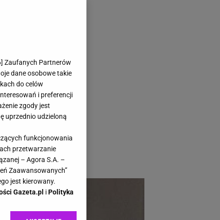
otki Clara
6
] Zaufanych Partnerów
Rieker
woje dane osobowe takie
likach do celów
teresowań i preferencji
ażenie zgody jest
dę uprzednio udzieloną
i. Ponadczasowa
yczących funkcjonowania
del to bezpieczna
kach przetwarzanie
ązanej – Agora S.A. –
awień Zaawansowanych”
go jest kierowany.
ości Gazeta.pl
i
Polityka