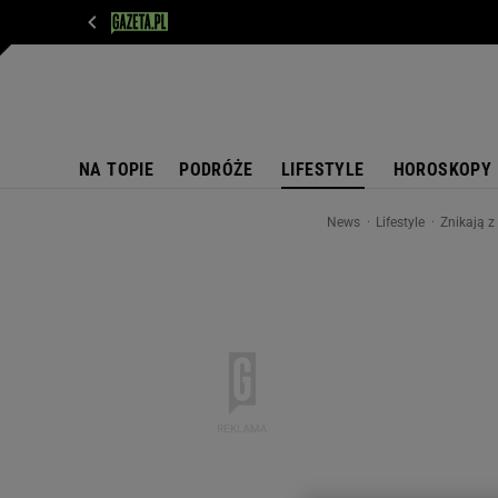
WIADOMOŚCI
NEXT
SPORT
PLOTEK
D
NA TOPIE
PODRÓŻE
LIFESTYLE
HOROSKOPY
News
Lifestyle
Znikają z