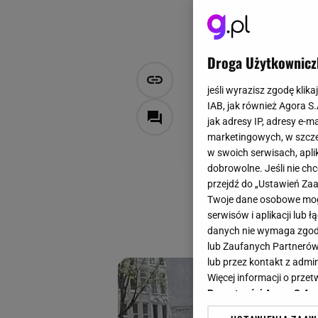
Droga Użytkownicz
Znikają z pó
jeśli wyrazisz zgodę klika
Barson na H
IAB, jak również Agora S
jak adresy IP, adresy e-m
marketingowych, w szcze
AB, W materiale zamieszczon
w swoich serwisach, aplik
19 września 2024, 21:10
dobrowolne. Jeśli nie ch
przejdź do „Ustawień Z
Te botki znikają z
Twoje dane osobowe mogą
klasyka i świetna 
serwisów i aplikacji lub
opcja na sezon je
danych nie wymaga zgody 
lub Zaufanych Partnerów
lub przez kontakt z admi
Więcej informacji o prz
Prywatności Agora S.A.