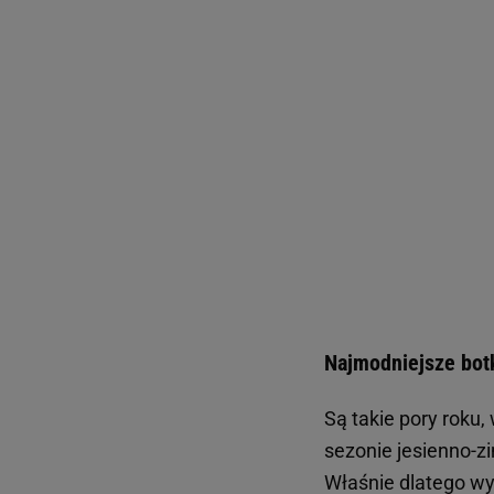
Najmodniejsze botk
Są takie pory roku
sezonie jesienno-z
Właśnie dlatego wy