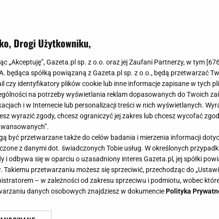
ko, Drogi Użytkowniku,
łek, by zalać ulicę. Polki wybrały b
jąc „Akceptuję”, Gazeta.pl sp. z o.o. oraz jej Zaufani Partnerzy, w tym [
67
IT sezonu. Na podium Gino Rossi, 
.A. będąca spółką powiązaną z Gazeta.pl sp. z o.o., będą przetwarzać T
ail czy identyfikatory plików cookie lub inne informacje zapisane w tych p
gólności na potrzeby wyświetlania reklam dopasowanych do Twoich zain
o linki i grafiki reklamowe
acjach i w Internecie lub personalizacji treści w nich wyświetlanych. Wyr
cesz wyrazić zgody, chcesz ograniczyć jej zakres lub chcesz wycofać zgo
aawansowanych”.
 półek, bo wpisują się w upodobania niemal każdej Polk
 być przetwarzane także do celów badania i mierzenia informacji dot
jakość zawsze sprawdzają się w modzie, dlatego ten mo
 łączone z danymi dot. świadczonych Tobie usług. W określonych przypad
sienno-zimowy.
i odbywa się w oparciu o uzasadniony interes Gazeta.pl, jej spółki powi
. Takiemu przetwarzaniu możesz się sprzeciwić, przechodząc do „Ust
nistratorem – w zależności od zakresu sprzeciwu i podmiotu, wobec które
etwarzaniu danych osobowych znajdziesz w dokumencie
Polityka Prywatn