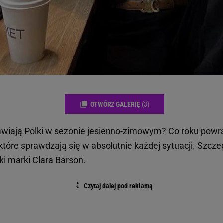
OTWÓRZ GALERIĘ
(3)
awiają Polki w sezonie jesienno-zimowym? Co roku powr
które sprawdzają się w absolutnie każdej sytuacji. Szcz
tki marki Clara Barson.