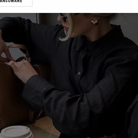
WANSOWANE
żasz też zgodę na zainstalowanie i przechowywanie plików cookie Gazeta.p
gora S.A. na Twoim urządzeniu końcowym. Możesz w każdej chwili zmien
 wywołując narzędzie do zarządzania twoimi preferencjami dot. przetw
ywatności ” w stopce serwisu i przechodząc do „Ustawień Zaawansowan
st także za pomocą ustawień przeglądarki.
rzy i Agora S.A. możemy przetwarzać dane osobowe w następujących cel
 geolokalizacyjnych. Aktywne skanowanie charakterystyki urządzenia do
 na urządzeniu lub dostęp do nich. Spersonalizowane reklamy i treści, p
zanie usług.
Lista Zaufanych Partnerów