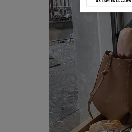
USTAWIENIA ZAA
Klikając „Akceptuję” wyra
Zaufanych Partnerów i A
dotyczące plików cookie,
odnośnik „Ustawienia pr
plików cookie możliwa je
My, nasi Zaufani Partne
Użycie dokładnych danych
Przechowywanie informacji
badnie odbiorców i uleps