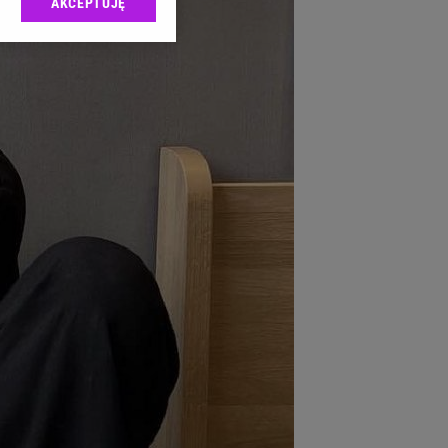
AKCEPTUJĘ
l sp. z o.o., jej
ić swoje preferencje
arzania danych poprzez
ych”. Zmiana ustawień
ach:
 celów identyfikacji.
omiar reklam i treści,