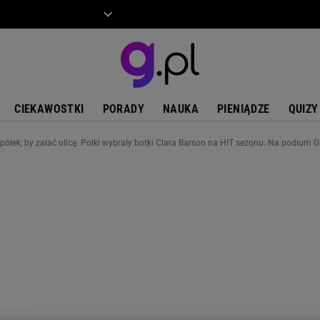
ZIECKO
MOTO
CIEKAWOSTKI
PORADY
NAUKA
PIENIĄDZE
QUIZY
 półek, by zalać ulicę. Polki wybrały botki Clara Barson na HIT sezonu. Na podium Gi