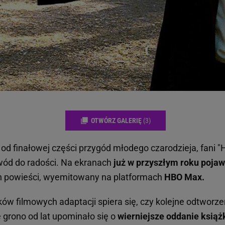
rzy i Agora S.A. możemy przetwarzać dane osobowe w następujących cel
 geolokalizacyjnych. Aktywne skanowanie charakterystyki urządzenia do
 na urządzeniu lub dostęp do nich. Spersonalizowane reklamy i treści, p
zanie usług.
Lista Zaufanych Partnerów
OTWÓRZ GALERIĘ
(3)
od finałowej części przygód młodego czarodzieja, fani "
ód do radości. Na ekranach
już w przyszłym roku pojawi
h powieści, wyemitowany na platformach
HBO Max.
ów filmowych adaptacji spiera się, czy kolejne odtworze
 grono od lat upominało się o
wierniejsze oddanie książ