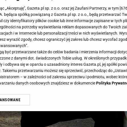
jąc „Akceptuję”, Gazeta.pl sp. z o.o. oraz jej Zaufani Partnerzy, w tym [
67
.A. będąca spółką powiązaną z Gazeta.pl sp. z o.o., będą przetwarzać T
ail czy identyfikatory plików cookie lub inne informacje zapisane w tych p
gólności na potrzeby wyświetlania reklam dopasowanych do Twoich zain
acjach i w Internecie lub personalizacji treści w nich wyświetlanych. Wyr
cesz wyrazić zgody, chcesz ograniczyć jej zakres lub chcesz wycofać zgo
aawansowanych”.
 być przetwarzane także do celów badania i mierzenia informacji dot
 łączone z danymi dot. świadczonych Tobie usług. W określonych przypad
i odbywa się w oparciu o uzasadniony interes Gazeta.pl, jej spółki powi
. Takiemu przetwarzaniu możesz się sprzeciwić, przechodząc do „Ust
nistratorem – w zależności od zakresu sprzeciwu i podmiotu, wobec które
etwarzaniu danych osobowych znajdziesz w dokumencie
Polityka Prywatn
WANSOWANE
żasz też zgodę na zainstalowanie i przechowywanie plików cookie Gazeta.p
gora S.A. na Twoim urządzeniu końcowym. Możesz w każdej chwili zmien
 wywołując narzędzie do zarządzania twoimi preferencjami dot. przetw
ywatności ” w stopce serwisu i przechodząc do „Ustawień Zaawansowan
st także za pomocą ustawień przeglądarki.