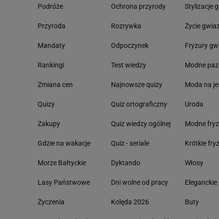
Podróże
Ochrona przyrody
Stylizacje 
Przyroda
Rozrywka
Życie gwia
Mandaty
Odpoczynek
Fryzury gw
Rankingi
Test wiedzy
Modne paz
Zmiana cen
Najnowsze quizy
Moda na je
Quizy
Quiz ortograficzny
Uroda
Zakupy
Quiz wiedzy ogólnej
Modne fryz
Gdzie na wakacje
Quiz - seriale
Krótkie fry
Morze Bałtyckie
Dyktando
Włosy
Lasy Państwowe
Dni wolne od pracy
Eleganckie 
Życzenia
Kolęda 2026
Buty