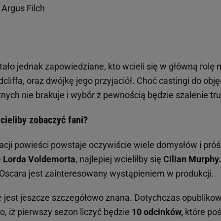
Argus Filch
ało jednak zapowiedziane, kto wcieli się w główną rolę 
cliffa, oraz dwójkę jego przyjaciół. Choć castingi do objęci
tnych nie brakuje i wybór z pewnością będzie szalenie tr
cieliby zobaczyć fani?
cji powieści powstaje oczywiście wiele domysłów i pró
ę
Lorda Voldemorta
, najlepiej wcieliłby się
Cilian Murphy.
t Oscara jest zainteresowany wystąpieniem w produkcji.
ie jest jeszcze szczegółowo znana. Dotychczas opubliko
o, iż pierwszy sezon liczyć będzie
10 odcinków,
które po