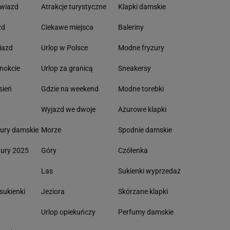
gwiazd
Atrakcje turystyczne
Klapki damskie
zd
Ciekawe miejsca
Baleriny
iazd
Urlop w Polsce
Modne fryzury
nokcie
Urlop za granicą
Sneakersy
sień
Gdzie na weekend
Modne torebki
Wyjazd we dwoje
Ażurowe klapki
ury damskie
Morze
Spodnie damskie
zury 2025
Góry
Czółenka
Las
Sukienki wyprzedaż
sukienki
Jeziora
Skórzane klapki
Urlop opiekuńczy
Perfumy damskie