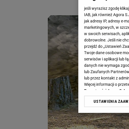
wszystko!
jeśli wyrazisz zgodę klika
IAB, jak również Agora S
jak adresy IP, adresy e-m
marketingowych, w szcze
w swoich serwisach, aplik
dobrowolne. Jeśli nie ch
przejdź do „Ustawień Z
Twoje dane osobowe mogą
serwisów i aplikacji lub
danych nie wymaga zgody 
lub Zaufanych Partnerów
lub przez kontakt z admi
Więcej informacji o prz
Prywatności Agora S.A.
USTAWIENIA ZAA
Klikając „Akceptuję” wyra
Zaufanych Partnerów i A
dotyczące plików cookie,
odnośnik „Ustawienia pr
plików cookie możliwa je