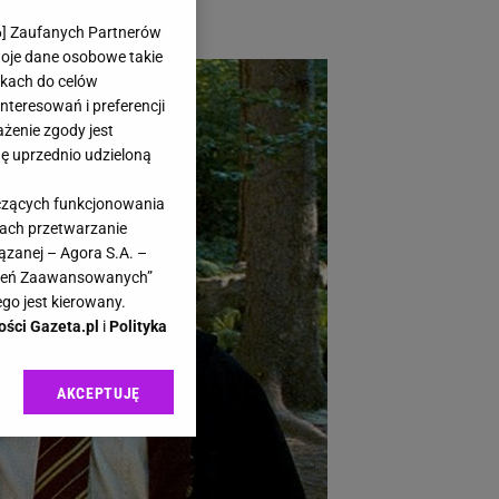
6
] Zaufanych Partnerów
woje dane osobowe takie
likach do celów
teresowań i preferencji
ażenie zgody jest
dę uprzednio udzieloną
yczących funkcjonowania
kach przetwarzanie
ązanej – Agora S.A. –
awień Zaawansowanych”
go jest kierowany.
ości Gazeta.pl
i
Polityka
AKCEPTUJĘ
l sp. z o.o., jej
ić swoje preferencje
arzania danych poprzez
ych”. Zmiana ustawień