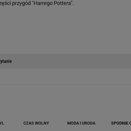
zęści przygód "Harrego Pottera".
ytanie
YL
CZAS WOLNY
MODA I URODA
SPODNIE 