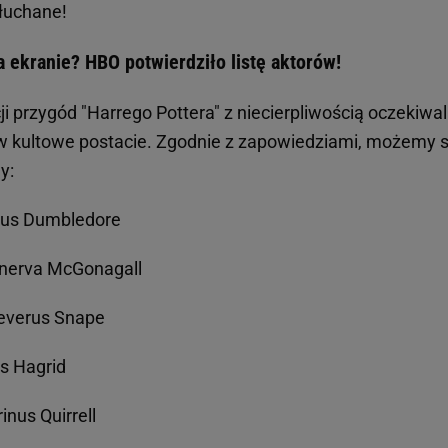
słuchane!
ekranie? HBO potwierdziło listę aktorów!
i przygód "Harrego Pottera" z niecierpliwością oczekiwali
 w kultowe postacie. Zgodnie z zapowiedziami, możemy 
dy:
bus Dumbledore
nerva McGonagall
everus Snape
s Hagrid
inus Quirrell