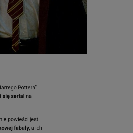
ach:
 celów identyfikacji.
omiar reklam i treści,
Harrego Pottera"
 się serial
na
nie powieści jest
kowej fabuły,
a ich