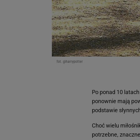
My, nasi Zaufani Partne
Użycie dokładnych danych
Przechowywanie informacji
badnie odbiorców i uleps
fot. @harrypotter
Po ponad 10 latach 
ponownie mają pow
podstawie słynnyc
Choć wielu miłośnik
potrzebne, znaczne