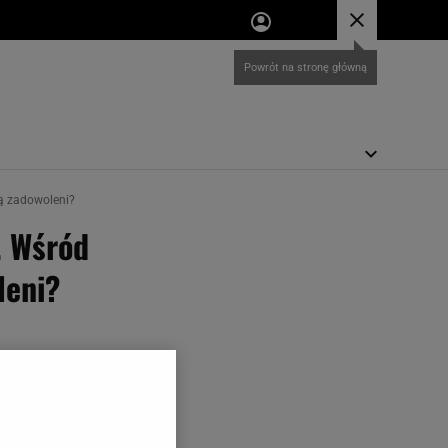
Powrót na stronę główną
dą zadowoleni?
. Wśród
leni?
erze. Wśród gwiazd
o jednak nie