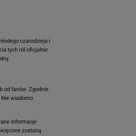
młodego czarodzieja i
a tych ról oficjalnie
udny.
śb od fanów. Zgodnie
Nie wiadomo
wane informacje
święcone zostaną