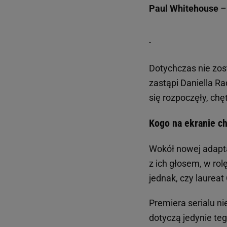
Paul Whitehouse
– 
Dotychczas nie zost
zastąpi Daniella Rad
się rozpoczęły, chę
Kogo na ekranie ch
Wokół nowej adapta
z ich głosem, w rol
jednak, czy laurea
Premiera serialu n
dotyczą jedynie teg