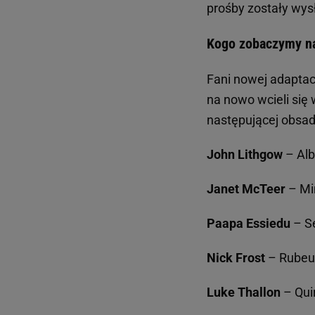
prośby zostały wy
Kogo zobaczymy na 
Fani nowej adaptacj
na nowo wcieli się
następującej obsa
John Lithgow
– Al
Janet McTeer
– Mi
Paapa Essiedu
– S
Nick Frost
– Rubeu
Luke Thallon
– Quir