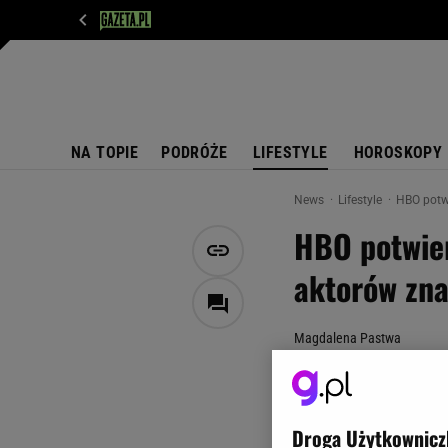
WIADOMOŚCI
NEXT
SPORT
PLOTEK
D
NA TOPIE
PODRÓŻE
LIFESTYLE
HOROSKOPY
News
Lifestyle
HBO potwi
HBO potwier
aktorów zna
Magdalena Pastwa
22 kwietnia 2025, 17:00
HBO oficjalnie pot
nie brakuje nazwis
Droga Użytkownicz