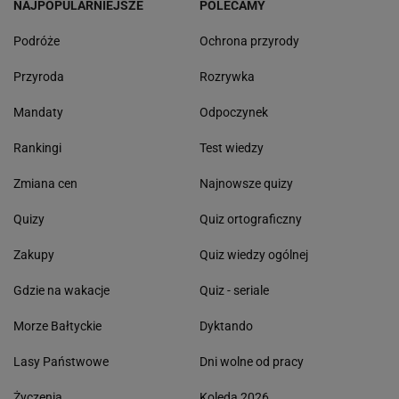
NAJPOPULARNIEJSZE
POLECAMY
Podróże
Ochrona przyrody
Przyroda
Rozrywka
Mandaty
Odpoczynek
Rankingi
Test wiedzy
Zmiana cen
Najnowsze quizy
Quizy
Quiz ortograficzny
Zakupy
Quiz wiedzy ogólnej
Gdzie na wakacje
Quiz - seriale
Morze Bałtyckie
Dyktando
Lasy Państwowe
Dni wolne od pracy
Życzenia
Kolęda 2026