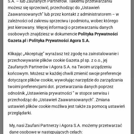
S.A. – lub Zaufanych Partnerów. Takiemu przetwarzaniu
możesz się sprzeciwić, przechodząc do „Ustawień
Zaawansowanych” lub przez kontakt z administratorem – w
zależności od zakresu sprzeciwu i podmiotu, wobec którego
jest kierowany. Więcej informacji o przetwarzaniu danych
osobowych znajdziesz w dokumencie
Polityka Prywatności
Gazeta.pl
i
Polityka Prywatności Agora S.A.
Klikając „Akceptuję” wyrażasz też zgodę na zainstalowanie i
przechowywanie plików cookie Gazeta.pl sp. z o.o., jej
Zaufanych Partnerów i Agora S.A. na Twoim urządzeniu
końcowym. Możesz w każdej chwili zmienić swoje preferencje
dotyczące plików cookie, wywołując narzędzie do zarządzania
twoimi preferencjami dot. przetwarzania danych poprzez
Zobacz wideo
Sylwia Bomba o swojej
odnośnik „Ustawienia prywatności ” w stopce serwisu i
metamorfozie. "Myślałam o odsysaniu tłuszczu"
przechodząc do „Ustawień Zaawansowanych”. Zmiana
ustawień plików cookie możliwa jest także za pomocą ustawień
[materiał wydawcy kobieta.gazeta.pl]
przeglądarki.
Spacer wspiera redukcję tkanki tłuszczowej. Jak
My, nasi Zaufani Partnerzy i Agora S.A. możemy przetwarzać
dane osobowe w następujących celach: