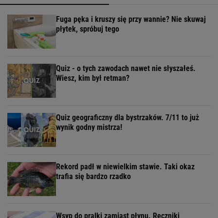
Fuga pęka i kruszy się przy wannie? Nie skuwaj
płytek, spróbuj tego
Quiz - o tych zawodach nawet nie słyszałeś.
Wiesz, kim był retman?
Quiz geograficzny dla bystrzaków. 7/11 to już
wynik godny mistrza!
Rekord padł w niewielkim stawie. Taki okaz
trafia się bardzo rzadko
Wsyp do pralki zamiast płynu. Ręczniki