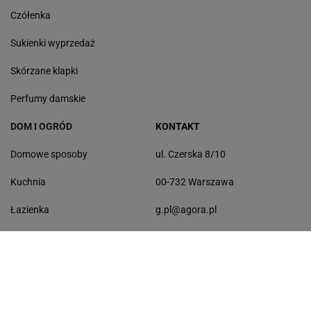
Czółenka
Sukienki wyprzedaż
Skórzane klapki
Perfumy damskie
DOM I OGRÓD
KONTAKT
Domowe sposoby
ul. Czerska 8/10
Kuchnia
00-732 Warszawa
Łazienka
g.pl@agora.pl
Balkon
Sprzątanie
Ogród