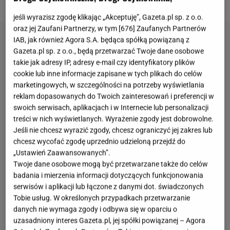
jeśli wyrazisz zgodę klikając „Akceptuję”, Gazeta.pl sp. z o.o.
oraz jej Zaufani Partnerzy, w tym [
676
] Zaufanych Partnerów
IAB, jak również Agora S.A. będąca spółką powiązaną z
Gazeta.pl sp. z o.o., będą przetwarzać Twoje dane osobowe
takie jak adresy IP, adresy e-mail czy identyfikatory plików
cookie lub inne informacje zapisane w tych plikach do celów
marketingowych, w szczególności na potrzeby wyświetlania
reklam dopasowanych do Twoich zainteresowań i preferencji w
swoich serwisach, aplikacjach i w Internecie lub personalizacji
treści w nich wyświetlanych. Wyrażenie zgody jest dobrowolne.
Jeśli nie chcesz wyrazić zgody, chcesz ograniczyć jej zakres lub
chcesz wycofać zgodę uprzednio udzieloną przejdź do
„Ustawień Zaawansowanych”.
Twoje dane osobowe mogą być przetwarzane także do celów
badania i mierzenia informacji dotyczących funkcjonowania
serwisów i aplikacji lub łączone z danymi dot. świadczonych
Tobie usług. W określonych przypadkach przetwarzanie
danych nie wymaga zgody i odbywa się w oparciu o
uzasadniony interes Gazeta.pl, jej spółki powiązanej – Agora