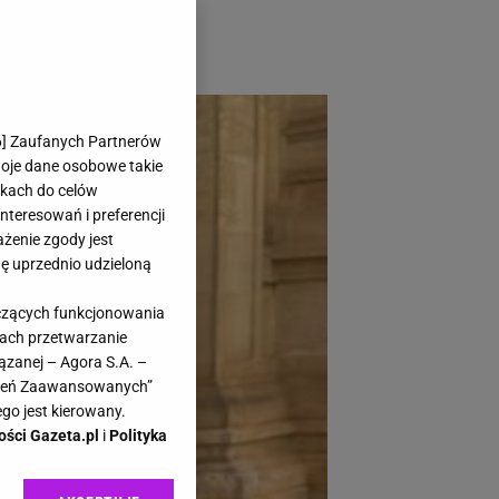
kowo niskich
6
] Zaufanych Partnerów
woje dane osobowe takie
likach do celów
teresowań i preferencji
ażenie zgody jest
dę uprzednio udzieloną
yczących funkcjonowania
kach przetwarzanie
ązanej – Agora S.A. –
awień Zaawansowanych”
go jest kierowany.
ości Gazeta.pl
i
Polityka