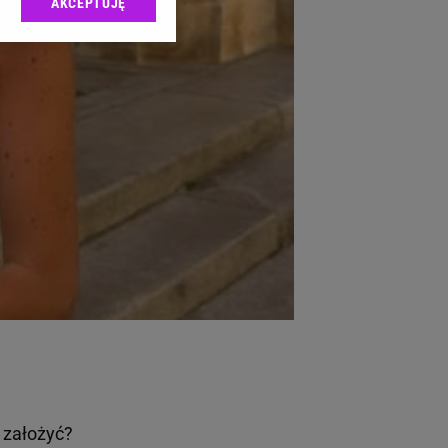
AKCEPTUJĘ
l sp. z o.o., jej
ić swoje preferencje
arzania danych poprzez
ych”. Zmiana ustawień
ach:
 celów identyfikacji.
omiar reklam i treści,
 założyć?