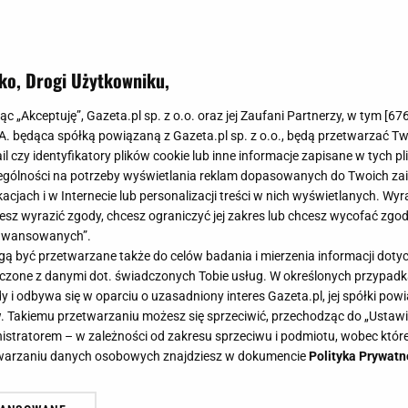
uszony szyk. Sprawdź, gdzie możesz je dorwać w wyjąt
ko, Drogi Użytkowniku,
jąc „Akceptuję”, Gazeta.pl sp. z o.o. oraz jej Zaufani Partnerzy, w tym [
67
.A. będąca spółką powiązaną z Gazeta.pl sp. z o.o., będą przetwarzać T
ail czy identyfikatory plików cookie lub inne informacje zapisane w tych p
gólności na potrzeby wyświetlania reklam dopasowanych do Twoich zain
acjach i w Internecie lub personalizacji treści w nich wyświetlanych. Wyr
cesz wyrazić zgody, chcesz ograniczyć jej zakres lub chcesz wycofać zgo
aawansowanych”.
 być przetwarzane także do celów badania i mierzenia informacji dot
 łączone z danymi dot. świadczonych Tobie usług. W określonych przypad
i odbywa się w oparciu o uzasadniony interes Gazeta.pl, jej spółki powi
. Takiemu przetwarzaniu możesz się sprzeciwić, przechodząc do „Ust
nistratorem – w zależności od zakresu sprzeciwu i podmiotu, wobec które
etwarzaniu danych osobowych znajdziesz w dokumencie
Polityka Prywatn