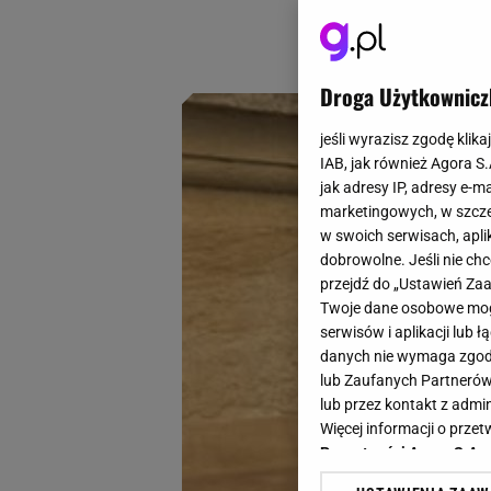
noszenia i niewym
cenach.
Droga Użytkownicz
jeśli wyrazisz zgodę klika
IAB, jak również Agora S
jak adresy IP, adresy e-m
marketingowych, w szcze
w swoich serwisach, aplik
dobrowolne. Jeśli nie ch
przejdź do „Ustawień Z
Twoje dane osobowe mogą
serwisów i aplikacji lub
danych nie wymaga zgody 
lub Zaufanych Partnerów
lub przez kontakt z admi
Więcej informacji o prz
Prywatności Agora S.A.