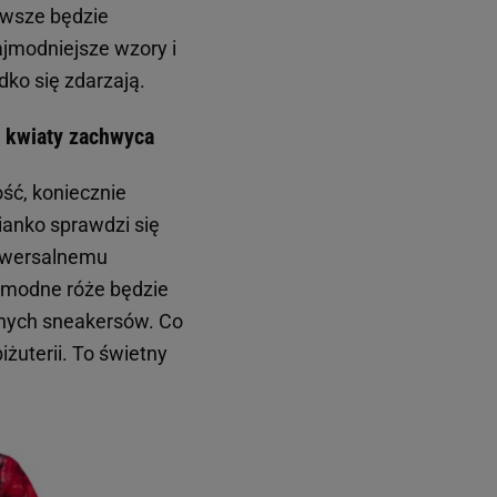
awsze będzie
ajmodniejsze wzory i
ko się zdarzają.
 kwiaty zachwyca
ość, koniecznie
zianko sprawdzi się
uniwersalnemu
 modne róże będzie
snych sneakersów. Co
żuterii. To świetny