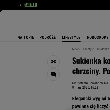
WIADOMOŚCI
NEXT
SPORT
PLOTEK
D
NA TOPIE
PODRÓŻE
LIFESTYLE
HOROSKOPY
News
Lifestyle
Sukienka 
Sukienka ko
chrzciny. P
Małgorzata Lewandowska
8 maja 2026, 16:22
Elegancki wygląd t
powinna się liczyć