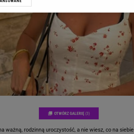
WANSOWANE
żasz też zgodę na zainstalowanie i przechowywanie plików cookie Gazeta.p
gora S.A. na Twoim urządzeniu końcowym. Możesz w każdej chwili zmien
 wywołując narzędzie do zarządzania twoimi preferencjami dot. przetw
ywatności ” w stopce serwisu i przechodząc do „Ustawień Zaawansowan
st także za pomocą ustawień przeglądarki.
rzy i Agora S.A. możemy przetwarzać dane osobowe w następujących cel
 geolokalizacyjnych. Aktywne skanowanie charakterystyki urządzenia do
 na urządzeniu lub dostęp do nich. Spersonalizowane reklamy i treści, p
zanie usług.
Lista Zaufanych Partnerów
OTWÓRZ GALERIĘ
(3)
a ważną, rodzinną uroczystość, a nie wiesz, co na siebie