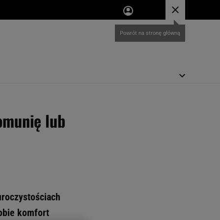
komunię lub
uroczystościach
obie komfort