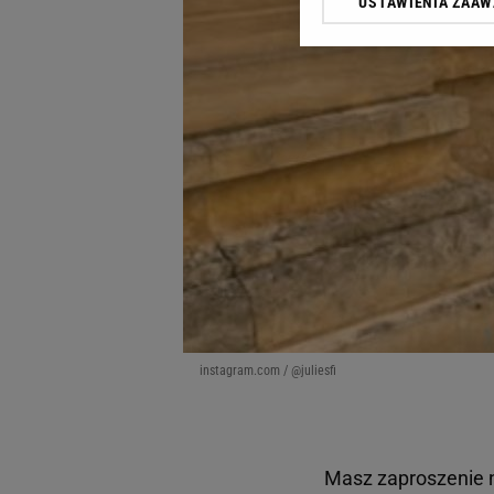
USTAWIENIA ZAA
Klikając „Akceptuję” wyra
Zaufanych Partnerów i A
dotyczące plików cookie,
odnośnik „Ustawienia pr
plików cookie możliwa je
My, nasi Zaufani Partne
Użycie dokładnych danych
Przechowywanie informacji
badnie odbiorców i uleps
instagram.com / @juliesfi
Masz zaproszenie n