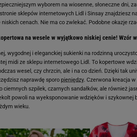
zpieczniejszym wyborem na wiosenne, słoneczne dni, z
stronie sklepów internetowych Lidl i Sinsay znajdziesz n
niskich cenach. Nie ma co zwlekać. Podobne okazje rzad
opertowa na wesele w wyjątkowo niskiej cenie! Wzór w
j, wygodnej i eleganckiej sukienki na rodzinną uroczyst
istej midi ze sklepu internetowego Lidl. To kopertowe wd
dczas wesel, czy chrzcin, ale i na co dzień. Dzięki tak 
czędzisz naprawdę sporo
pieniędzy
. Czerwona kreacja w
o ciemnych szpilek, czarnych sandałków, ale również ja
dekolt powoli na wyeksponowanie wdzięków i szykownej bi
ażdym wieku.