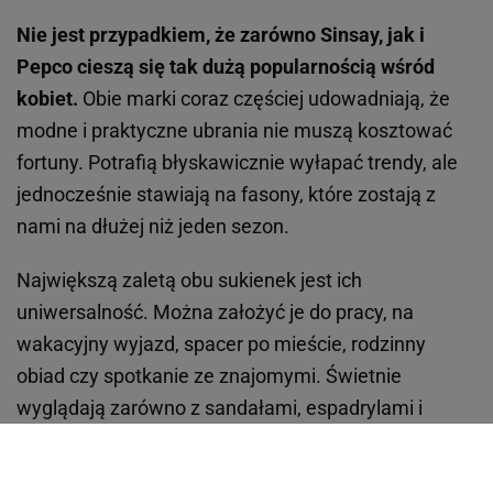
Nie jest przypadkiem, że zarówno Sinsay, jak i
Pepco cieszą się tak dużą popularnością wśród
kobiet.
Obie marki coraz częściej udowadniają, że
modne i praktyczne ubrania nie muszą kosztować
fortuny. Potrafią błyskawicznie wyłapać trendy, ale
jednocześnie stawiają na fasony, które zostają z
nami na dłużej niż jeden sezon.
Największą zaletą obu sukienek jest ich
uniwersalność. Można założyć je do pracy, na
wakacyjny wyjazd, spacer po mieście, rodzinny
obiad czy spotkanie ze znajomymi. Świetnie
wyglądają zarówno z sandałami, espadrylami i
klapkami, jak i z białymi sneakersami. To właśnie
takie sukienki najczęściej okazują się najlepszym