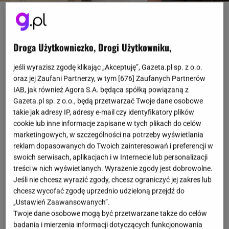
instagram.com/@megleika
OTWÓRZ GALERIĘ
(3)
Droga Użytkowniczko, Drogi Użytkowniku,
jeśli wyrazisz zgodę klikając „Akceptuję”, Gazeta.pl sp. z o.o.
oraz jej Zaufani Partnerzy, w tym [
676
] Zaufanych Partnerów
IAB, jak również Agora S.A. będąca spółką powiązaną z
Gazeta.pl sp. z o.o., będą przetwarzać Twoje dane osobowe
takie jak adresy IP, adresy e-mail czy identyfikatory plików
cookie lub inne informacje zapisane w tych plikach do celów
marketingowych, w szczególności na potrzeby wyświetlania
reklam dopasowanych do Twoich zainteresowań i preferencji w
swoich serwisach, aplikacjach i w Internecie lub personalizacji
treści w nich wyświetlanych. Wyrażenie zgody jest dobrowolne.
Jeśli nie chcesz wyrazić zgody, chcesz ograniczyć jej zakres lub
chcesz wycofać zgodę uprzednio udzieloną przejdź do
„Ustawień Zaawansowanych”.
Twoje dane osobowe mogą być przetwarzane także do celów
badania i mierzenia informacji dotyczących funkcjonowania