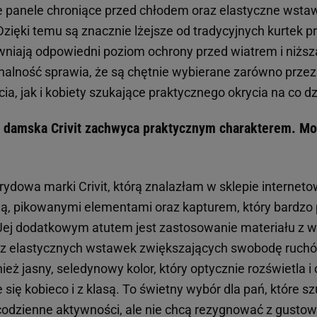
 panele chroniące przed chłodem oraz elastyczne wsta
zięki temu są znacznie lżejsze od tradycyjnych kurtek p
niają odpowiedni poziom ochrony przed wiatrem i niższ
onalność sprawia, że są chętnie wybierane zarówno przez
ia, jak i kobiety szukające praktycznego okrycia na co dz
a damska Crivit zachwyca praktycznym charakterem. Mo
ydowa marki Crivit, którą znalazłam w sklepie interneto
cją, pikowanymi elementami oraz kapturem, który bardzo 
 Jej dodatkowym atutem jest zastosowanie materiału z 
z elastycznych wstawek zwiększających swobodę ruchó
ież jasny, seledynowy kolor, który optycznie rozświetla 
 się kobieco i z klasą. To świetny wybór dla pań, które 
i codzienne aktywności, ale nie chcą rezygnować z gust