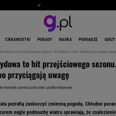
ZIECKO
MOTO
CIEKAWOSTKI
PORADY
NAUKA
PIENIĄDZE
QUIZY
brydowa to hit przejściowego sezonu. Te modele z Lidla i Modivo przyciągają uwag
ydowa to hit przejściowego sezonu
ivo przyciągają uwagę
 W materiale zamieszczono linki i grafiki reklamowe
lata potrafią zaskoczyć zmienną pogodą. Chłodne poran
czorem nagłe podmuchy wiatru sprawiają, że znalezieni