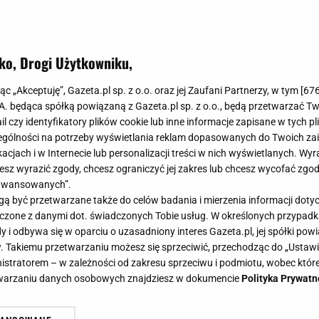
go nie jest łatwe. Właśnie dlatego coraz większą popula
Sprawdź, gdzie je kupisz.
ko, Drogi Użytkowniku,
jąc „Akceptuję”, Gazeta.pl sp. z o.o. oraz jej Zaufani Partnerzy, w tym [
67
.A. będąca spółką powiązaną z Gazeta.pl sp. z o.o., będą przetwarzać T
ail czy identyfikatory plików cookie lub inne informacje zapisane w tych p
gólności na potrzeby wyświetlania reklam dopasowanych do Twoich zain
acjach i w Internecie lub personalizacji treści w nich wyświetlanych. Wyr
cesz wyrazić zgody, chcesz ograniczyć jej zakres lub chcesz wycofać zgo
aawansowanych”.
 być przetwarzane także do celów badania i mierzenia informacji dot
 łączone z danymi dot. świadczonych Tobie usług. W określonych przypad
i odbywa się w oparciu o uzasadniony interes Gazeta.pl, jej spółki powi
. Takiemu przetwarzaniu możesz się sprzeciwić, przechodząc do „Ust
nistratorem – w zależności od zakresu sprzeciwu i podmiotu, wobec które
etwarzaniu danych osobowych znajdziesz w dokumencie
Polityka Prywatn