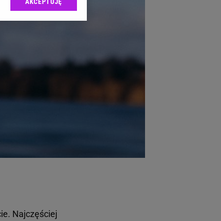
AKCEPTUJĘ
l sp. z o.o., jej
ić swoje preferencje
arzania danych poprzez
ych”. Zmiana ustawień
ach:
 celów identyfikacji.
omiar reklam i treści,
ie. Najczęściej