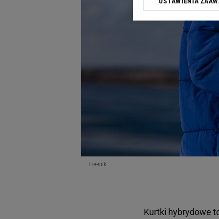
USTAWIENIA ZAA
Klikając „Akceptuję” wyra
Zaufanych Partnerów i A
dotyczące plików cookie,
odnośnik „Ustawienia pr
plików cookie możliwa je
My, nasi Zaufani Partne
Użycie dokładnych danych
Przechowywanie informacji
badnie odbiorców i uleps
Freepik
Kurtki hybrydowe t