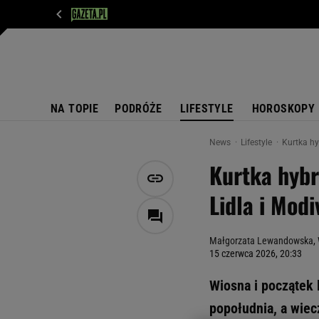
WIADOMOŚCI
NEXT
SPORT
PLOTEK
D
NA TOPIE
PODRÓŻE
LIFESTYLE
HOROSKOPY
News
Lifestyle
Kurtka hy
Kurtka hybr
Lidla i Mod
Małgorzata Lewandowska
,
15 czerwca 2026, 20:33
Wiosna i początek 
popołudnia, a wie