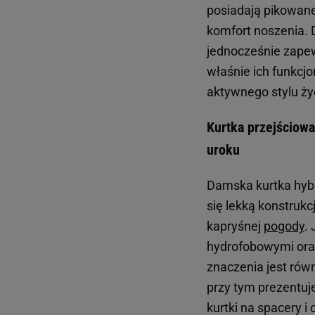
posiadają pikowane
komfort noszenia. D
jednocześnie zapew
właśnie ich funkcj
aktywnego stylu życ
Kurtka przejściow
uroku
Damska kurtka hybr
się lekką konstruk
kapryśnej
pogody
.
hydrofobowymi ora
znaczenia jest równ
przy tym prezentuje
kurtki na spacery 