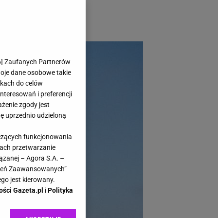
rnością cieszą się
6
] Zaufanych Partnerów
woje dane osobowe takie
likach do celów
teresowań i preferencji
ażenie zgody jest
dę uprzednio udzieloną
yczących funkcjonowania
kach przetwarzanie
ązanej – Agora S.A. –
awień Zaawansowanych”
go jest kierowany.
ości Gazeta.pl
i
Polityka