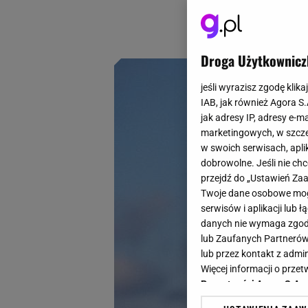
okrycia wierzchnie
kurtki hybrydowe. 
Droga Użytkownicz
jeśli wyrazisz zgodę klika
IAB, jak również Agora S
jak adresy IP, adresy e-m
marketingowych, w szcze
w swoich serwisach, aplik
dobrowolne. Jeśli nie ch
przejdź do „Ustawień Z
Twoje dane osobowe mogą
serwisów i aplikacji lub
danych nie wymaga zgody 
lub Zaufanych Partnerów
lub przez kontakt z admi
Więcej informacji o prz
Prywatności Agora S.A.