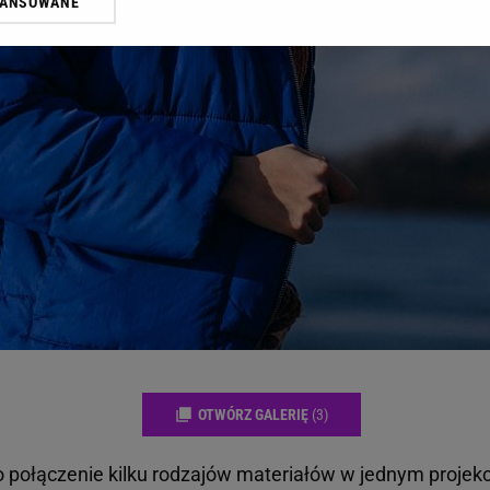
WANSOWANE
żasz też zgodę na zainstalowanie i przechowywanie plików cookie Gazeta.p
gora S.A. na Twoim urządzeniu końcowym. Możesz w każdej chwili zmien
 wywołując narzędzie do zarządzania twoimi preferencjami dot. przetw
ywatności ” w stopce serwisu i przechodząc do „Ustawień Zaawansowan
st także za pomocą ustawień przeglądarki.
rzy i Agora S.A. możemy przetwarzać dane osobowe w następujących cel
 geolokalizacyjnych. Aktywne skanowanie charakterystyki urządzenia do
 na urządzeniu lub dostęp do nich. Spersonalizowane reklamy i treści, p
zanie usług.
Lista Zaufanych Partnerów
OTWÓRZ GALERIĘ
(3)
o połączenie kilku rodzajów materiałów w jednym projekc