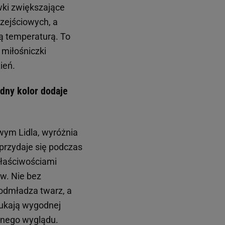
wki zwiększające
rzejściowych, a
ą temperaturą. To
 miłośniczki
ień.
dny kolor dodaje
wym Lidla, wyróżnia
przydaje się podczas
właściwościami
w. Nie bez
i odmładza twarz, a
szukają wygodnej
ownego wyglądu.