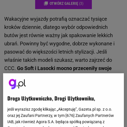
OTWÓRZ GALERIĘ
(3)
Wakacyjne wyjazdy potrafią oznaczać tysiące
kroków dziennie, dlatego wybór odpowiednich
butów jest równie ważny jak spakowanie lekkich
ubrań. Powinny być wygodne, dobrze wykonane i
pasować do większości letnich stylizacji. Jeśli
właśnie takich modeli szukasz, warto zajrzeć do
CCC.
Go Soft i Lasocki mocno przeceniły swoje
letnie kolekcje, a wiele modeli kupimy teraz w
wyjątkowo atrakcyjnych cenach.
Te obuwnicze
perełki nie bez powodu wyprzedają się w mig!
Droga Użytkowniczko, Drogi Użytkowniku,
Czytaj też:
Ta koronkowa sukienka za 17,99 zł to
jeśli wyrazisz zgodę klikając „Akceptuję”, Gazeta.pl sp. z o.o.
nowość na wyprzedaży Sinsay. Myślałam, że to Zara
oraz jej Zaufani Partnerzy, w tym [
676
] Zaufanych Partnerów
IAB, jak również Agora S.A. będąca spółką powiązaną z