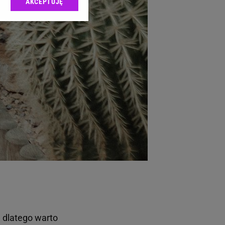
AKCEPTUJĘ
l sp. z o.o., jej
ić swoje preferencje
arzania danych poprzez
ych”. Zmiana ustawień
ach:
 celów identyfikacji.
omiar reklam i treści,
 dlatego warto