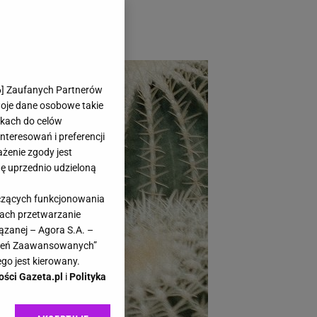
ft oraz białe
6
] Zaufanych Partnerów
woje dane osobowe takie
likach do celów
teresowań i preferencji
ażenie zgody jest
dę uprzednio udzieloną
yczących funkcjonowania
kach przetwarzanie
ązanej – Agora S.A. –
awień Zaawansowanych”
go jest kierowany.
ości Gazeta.pl
i
Polityka