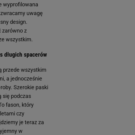
ze wyprofilowana
iej zwracamy uwagę
sny design.
ć zarówno z
 ze wszystkim.
as długich spacerów
ją przede wszystkim
ni, a jednocześnie
eroby. Szerokie paski
ą się podczas
o fason, który
letami czy
dziemy je teraz za
zyjemny w