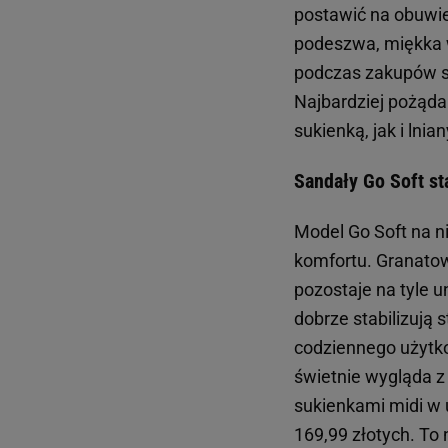
postawić na obuwie
podeszwa, miękka w
podczas zakupów s
Najbardziej pożąda
sukienką, jak i lni
Sandały Go Soft st
Model Go Soft na n
komfortu. Granatow
pozostaje na tyle u
dobrze stabilizują 
codziennego użytko
świetnie wygląda z
sukienkami midi w
169,99 złotych. T