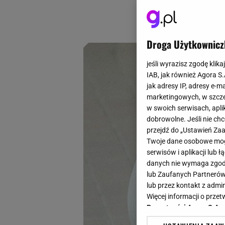
elementy. Wśród ci
sandały Beverly Hil
Droga Użytkownicz
jeśli wyrazisz zgodę klika
IAB, jak również Agora S
jak adresy IP, adresy e-m
marketingowych, w szcze
w swoich serwisach, aplik
dobrowolne. Jeśli nie ch
przejdź do „Ustawień Z
Twoje dane osobowe mogą
serwisów i aplikacji lub
danych nie wymaga zgody 
lub Zaufanych Partnerów
lub przez kontakt z admi
Więcej informacji o prz
Prywatności Agora S.A.