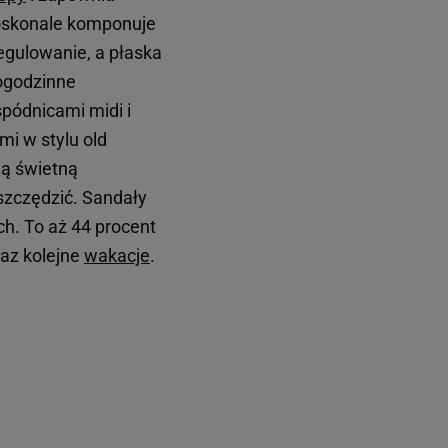
 doskonale komponuje
egulowanie, a płaska
logodzinne
spódnicami midi i
i w stylu old
dą świetną
szczędzić. Sandały
ch. To aż 44 procent
raz kolejne
wakacje
.