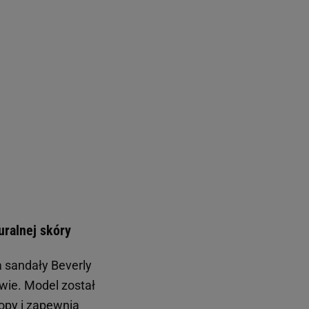
uralnej skóry
a sandały Beverly
wie. Model został
opy
i zapewnia