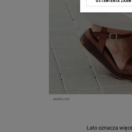
USTAWIENIA ZAA
Klikając „Akceptuję” wyra
Zaufanych Partnerów i A
dotyczące plików cookie,
odnośnik „Ustawienia pr
plików cookie możliwa je
My, nasi Zaufani Partne
Użycie dokładnych danych
Przechowywanie informacji
badnie odbiorców i uleps
pexels.com
Lato oznacza więc