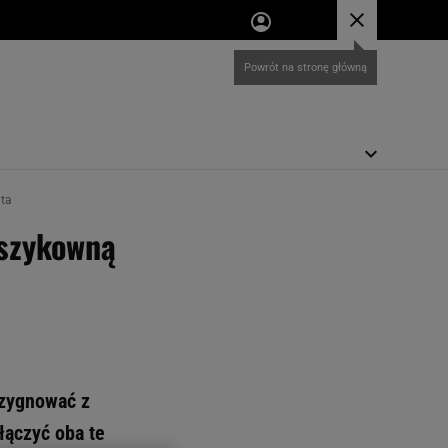
ata
 szykowną
ezygnować z
łączyć oba te