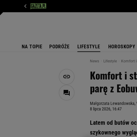
WIADOMOŚCI
NEXT
SPORT
PLOTEK
D
NA TOPIE
PODRÓŻE
LIFESTYLE
HOROSKOPY
News
Lifestyle
Komfort i
Komfort i s
parę z Eobu
Małgorzata Lewandowska
,
8 lipca 2026, 16:47
Latem od butów oc
szykownego wyglądu