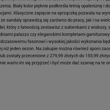
enia. Biały kolor pięknie podkreśla letnią opaleniznę i
izacjami. Klasyczne zapięcie na sprzączkę pozwala na wyr
że sandały sprawdzą się zarówno do pracy, jak i na wie
l, który z łatwością zestawisz z sukienkami z wiskozy, 
odniami palazzo czy eleganckimi kompletami garniturowym
adczasowemu fasonowi i wysokiej jakości wykonania bę
ej niż jeden sezon. Na zakupie można również sporo zao
Club zostały przecenione z 279,99 złotych do 155,99 złoty
ie warto im się przyjrzeć i być może dać szansę na te o