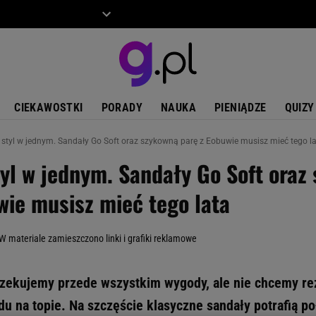
ZIECKO
MOTO
CIEKAWOSTKI
PORADY
NAUKA
PIENIĄDZE
QUIZY
 styl w jednym. Sandały Go Soft oraz szykowną parę z Eobuwie musisz mieć tego l
tyl w jednym. Sandały Go Soft oraz
wie musisz mieć tego lata
 W materiale zamieszczono linki i grafiki reklamowe
zekujemy przede wszystkim wygody, ale nie chcemy r
 na topie. Na szczęście klasyczne sandały potrafią po