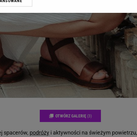
WANSOWANE
żasz też zgodę na zainstalowanie i przechowywanie plików cookie Gazeta.p
gora S.A. na Twoim urządzeniu końcowym. Możesz w każdej chwili zmien
 wywołując narzędzie do zarządzania twoimi preferencjami dot. przetw
ywatności ” w stopce serwisu i przechodząc do „Ustawień Zaawansowan
st także za pomocą ustawień przeglądarki.
rzy i Agora S.A. możemy przetwarzać dane osobowe w następujących cel
 geolokalizacyjnych. Aktywne skanowanie charakterystyki urządzenia do
 na urządzeniu lub dostęp do nich. Spersonalizowane reklamy i treści, p
zanie usług.
Lista Zaufanych Partnerów
OTWÓRZ GALERIĘ
(3)
ej spacerów,
podróży
i aktywności na świeżym powietrzu,