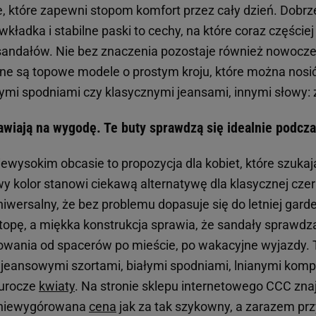
, które zapewni stopom komfort przez cały dzień. Dobr
kładka i stabilne paski to cechy, na które coraz częśc
andałów. Nie bez znaczenia pozostaje również nowocze
ne są topowe modele o prostym kroju, które można nosi
anymi spodniami czy klasycznymi jeansami, innymi słowy:
awiają na wygodę. Te buty sprawdzą się idealnie podcz
iewysokim obcasie to propozycja dla kobiet, które szuka
y kolor stanowi ciekawą alternatywę dla klasycznej czer
niwersalny, że bez problemu dopasuje się do letniej gard
stopę, a miękka konstrukcja sprawia, że sandały sprawdz
wania od spacerów po mieście, po wakacyjne wyjazdy. T
 jeansowymi szortami, białymi spodniami, lnianymi komp
 urocze
kwiaty
. Na stronie sklepu internetowego CCC znaj
o niewygórowana
cena
jak za tak szykowny, a zarazem pr