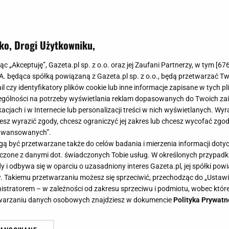
ekawych propozycji znalazły się granatowy model Go So
ls Polo Club. Zobacz, który jest dla ciebie.
ko, Drogi Użytkowniku,
jąc „Akceptuję”, Gazeta.pl sp. z o.o. oraz jej Zaufani Partnerzy, w tym [
67
.A. będąca spółką powiązaną z Gazeta.pl sp. z o.o., będą przetwarzać T
ail czy identyfikatory plików cookie lub inne informacje zapisane w tych p
gólności na potrzeby wyświetlania reklam dopasowanych do Twoich zain
acjach i w Internecie lub personalizacji treści w nich wyświetlanych. Wyr
cesz wyrazić zgody, chcesz ograniczyć jej zakres lub chcesz wycofać zgo
aawansowanych”.
 być przetwarzane także do celów badania i mierzenia informacji dot
 łączone z danymi dot. świadczonych Tobie usług. W określonych przypad
i odbywa się w oparciu o uzasadniony interes Gazeta.pl, jej spółki powi
. Takiemu przetwarzaniu możesz się sprzeciwić, przechodząc do „Ust
nistratorem – w zależności od zakresu sprzeciwu i podmiotu, wobec które
etwarzaniu danych osobowych znajdziesz w dokumencie
Polityka Prywatn