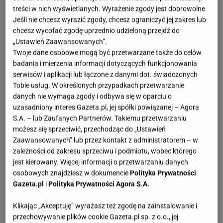
z wyprzedaży Atlas for Men zachwycają przede
treści w nich wyświetlanych. Wyrażenie zgody jest dobrowolne.
wszystkim swoją funkcjonalnością. Są tak cienkie,
Jeśli nie chcesz wyrazić zgody, chcesz ograniczyć jej zakres lub
chcesz wycofać zgodę uprzednio udzieloną przejdź do
że bez problemu złożysz je w kostkę i schowasz do
„Ustawień Zaawansowanych”.
podręcznej torebki. Moim zdaniem, absolutnym
Twoje dane osobowe mogą być przetwarzane także do celów
hitem jest model w soczystym koralowym odcieniu,
badania i mierzenia informacji dotyczących funkcjonowania
serwisów i aplikacji lub łączone z danymi dot. świadczonych
który posiada praktyczną regulację w pasie. To
Tobie usług. W określonych przypadkach przetwarzanie
genialne rozwiązanie dla 60-latek - pozwala
danych nie wymaga zgody i odbywa się w oparciu o
subtelnie zaznaczyć talię, zachowując przy tym
uzasadniony interes Gazeta.pl, jej spółki powiązanej – Agora
S.A. – lub Zaufanych Partnerów. Takiemu przetwarzaniu
sportowy luz i pełną swobodę ruchów. Odcień
możesz się sprzeciwić, przechodząc do „Ustawień
koralowy i pudrowy róż działają niczym kosmetyk
Zaawansowanych” lub przez kontakt z administratorem – w
odmładzający: rozświetlają cerę i dodają jej
zależności od zakresu sprzeciwu i podmiotu, wobec którego
zdrowego blasku nawet po cięższym dniu.
jest kierowany. Więcej informacji o przetwarzaniu danych
osobowych znajdziesz w dokumencie
Polityka Prywatności
Gazeta.pl
i
Polityka Prywatności Agora S.A.
Klikając „Akceptuję” wyrażasz też zgodę na zainstalowanie i
przechowywanie plików cookie Gazeta.pl sp. z o.o., jej