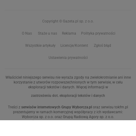
Copyright © Gazeta.pl sp. z o.o.
O Nas
Staże u nas
Reklama
Polityka prywatności
Wszystkie artykuły
Licencje/Kontent
Zgłoś błąd
Ustawienia prywatności
Właściciel niniejszego serwisu nie wyraża zgody na zwielokrotnianie ani inne
korzystanie z utworów rozpowszechnionych w tym serwisie, w celu
eksploracji tekstów i danych. Więcej informacji w
zastrzeżeniu dot. eksploracji tekstów i danych
Treści z
serwisów internetowych Grupy Wyborcza.pl
oraz serwisu tokfm.pl
prezentujemy w ramach komercyjnej współpracy z ich wydawcami:
Wyborcza sp. z o.o. oraz Grupą Radiową Agory sp. z o.o.
Wybrane treści z serwisu Sport.pl są dostępne po wykupieniu płatnej
subskrypcji