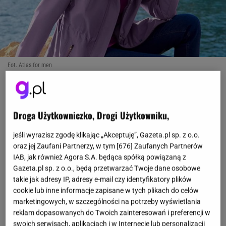
Fot. Atlas for men
OTWÓRZ GALERIĘ
(2)
Droga Użytkowniczko, Drogi Użytkowniku,
Lekkie kurtki wiatrówki z kapturem: Komfort i styl
dla 60-latek na lato 2026
jeśli wyrazisz zgodę klikając „Akceptuję”, Gazeta.pl sp. z o.o.
oraz jej Zaufani Partnerzy, w tym [
676
] Zaufanych Partnerów
Choć środek lata zachęca do noszenia zwiewnych
IAB, jak również Agora S.A. będąca spółką powiązaną z
Gazeta.pl sp. z o.o., będą przetwarzać Twoje dane osobowe
sukienek,
pogoda
bywa zdradliwa, zwłaszcza nad
takie jak adresy IP, adresy e-mail czy identyfikatory plików
polskim morzem czy w górach. Dlatego
cookie lub inne informacje zapisane w tych plikach do celów
porządna kurtka wiatrówka to absolutny „must-
marketingowych, w szczególności na potrzeby wyświetlania
reklam dopasowanych do Twoich zainteresowań i preferencji w
have" w garderobie każdej dojrzałej kobiety. Modele
swoich serwisach, aplikacjach i w Internecie lub personalizacji