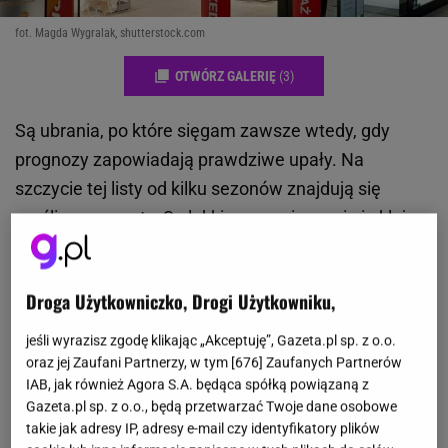
fot. Magda Wygralak, shutterstock.com
OTWÓRZ GALERIĘ
(3)
Są ubrania, po które sięgam zawsze wtedy, gdy
prognozy zapowiadają prawdziwe upały. Na
szczycie tej listy od kilku sezonów znajdują się
muślinowe szorty. Są lekkie, przewiewne i nie kleją
się do skóry nawet wtedy, gdy temperatura
przekracza 30 stopni. Nic dziwnego, że zarówno
Droga Użytkowniczko, Drogi Użytkowniku,
Sinsay, jak i Reserved mocno postawiły na ten fason.
Co więcej, podczas letnich wyprzedaży ceny
jeśli wyrazisz zgodę klikając „Akceptuję”, Gazeta.pl sp. z o.o.
zaczynają się już od 22,99 zł, dlatego to świetny
oraz jej Zaufani Partnerzy, w tym [
676
] Zaufanych Partnerów
IAB, jak również Agora S.A. będąca spółką powiązaną z
moment na zakupy.
Gazeta.pl sp. z o.o., będą przetwarzać Twoje dane osobowe
takie jak adresy IP, adresy e-mail czy identyfikatory plików
Czytaj też:
Rossmann wyprzedaje perfumy YSL z