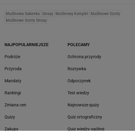
Muślinowa Sukienka
Sinsay
Muślinowy Komplet
Muślinowe Szorty
Muślinowe Szorty Sinsay
NAJPOPULARNIEJSZE
POLECAMY
Podróże
Ochrona przyrody
Przyroda
Rozrywka
Mandaty
Odpoczynek
Rankingi
Test wiedzy
Zmiana cen
Najnowsze quizy
Quizy
Quiz ortograficzny
Zakupy
Quiz wiedzy ogólnej