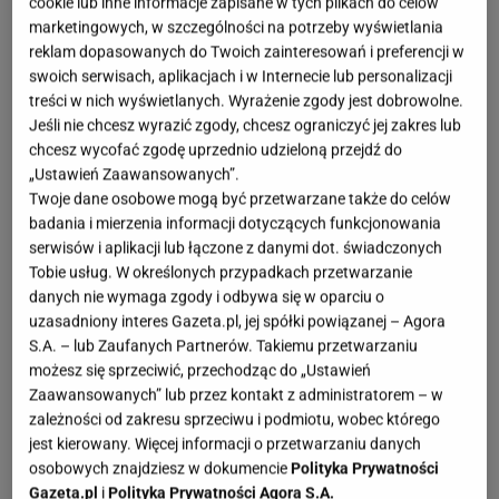
cookie lub inne informacje zapisane w tych plikach do celów
dużym rabatem. W Hebe Si od Armaniego też taniej
marketingowych, w szczególności na potrzeby wyświetlania
reklam dopasowanych do Twoich zainteresowań i preferencji w
swoich serwisach, aplikacjach i w Internecie lub personalizacji
treści w nich wyświetlanych. Wyrażenie zgody jest dobrowolne.
Jeśli nie chcesz wyrazić zgody, chcesz ograniczyć jej zakres lub
chcesz wycofać zgodę uprzednio udzieloną przejdź do
„Ustawień Zaawansowanych”.
Twoje dane osobowe mogą być przetwarzane także do celów
badania i mierzenia informacji dotyczących funkcjonowania
serwisów i aplikacji lub łączone z danymi dot. świadczonych
Tobie usług. W określonych przypadkach przetwarzanie
danych nie wymaga zgody i odbywa się w oparciu o
uzasadniony interes Gazeta.pl, jej spółki powiązanej – Agora
S.A. – lub Zaufanych Partnerów. Takiemu przetwarzaniu
możesz się sprzeciwić, przechodząc do „Ustawień
Zaawansowanych” lub przez kontakt z administratorem – w
zależności od zakresu sprzeciwu i podmiotu, wobec którego
jest kierowany. Więcej informacji o przetwarzaniu danych
osobowych znajdziesz w dokumencie
Polityka Prywatności
Gazeta.pl
i
Polityka Prywatności Agora S.A.