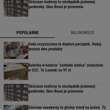
Skórzane loafersy to niezbędnik jesiennej
garderoby. Gino Rossi je przecenia
POPULARNE
NAJNOWSZE
Soda oczyszczona to dopiero początek. Dodaj
jeszcze dwa produkty
Baleriny w kolorze "zachodu słońca" znalazłam
w CCC. To Lasocki za 97 zł
Skórzane loafersy to niezbędnik jesiennej
garderoby. Gino Rossi je przecenia
Ażurowe sneakersy to głośny trend na jesień. Te