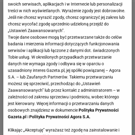
swoich serwisach, aplikacjach i w Internecie lub personalizacji
treści w nich wyświetlanych. Wyrażenie zgody jest dobrowolne.
Jeśli nie chcesz wyrazić zgody, chcesz ograniczyć jej zakres lub
chcesz wycofać zgodę uprzednio udzieloną przejdź do
„Ustawień Zaawansowanych”.
Twoje dane osobowe mogą być przetwarzane także do celów
badania i mierzenia informacji dotyczących funkcjonowania
serwisów i aplikacji lub łączone z danymi dot. świadczonych
Tobie usług. W określonych przypadkach przetwarzanie
danych nie wymaga zgody i odbywa się w oparciu o
uzasadniony interes Gazeta.pl, jej spółki powiązanej – Agora
S.A. – lub Zaufanych Partnerów. Takiemu przetwarzaniu
możesz się sprzeciwić, przechodząc do „Ustawień
Zaawansowanych” lub przez kontakt z administratorem – w
zależności od zakresu sprzeciwu i podmiotu, wobec którego
jest kierowany. Więcej informacji o przetwarzaniu danych
osobowych znajdziesz w dokumencie
Polityka Prywatności
Gazeta.pl
i
Polityka Prywatności Agora S.A.
Klikając „Akceptuję” wyrażasz też zgodę na zainstalowanie i