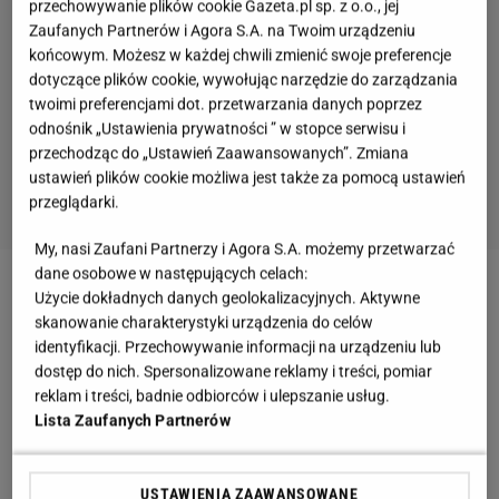
przechowywanie plików cookie Gazeta.pl sp. z o.o., jej
Zaufanych Partnerów i Agora S.A. na Twoim urządzeniu
końcowym. Możesz w każdej chwili zmienić swoje preferencje
dotyczące plików cookie, wywołując narzędzie do zarządzania
twoimi preferencjami dot. przetwarzania danych poprzez
odnośnik „Ustawienia prywatności ” w stopce serwisu i
przechodząc do „Ustawień Zaawansowanych”. Zmiana
ustawień plików cookie możliwa jest także za pomocą ustawień
przeglądarki.
My, nasi Zaufani Partnerzy i Agora S.A. możemy przetwarzać
dane osobowe w następujących celach:
Zobacz wideo
Kaucje za opakowania na wynos w
Użycie dokładnych danych geolokalizacyjnych. Aktywne
skanowanie charakterystyki urządzenia do celów
restauracjach? "W Niemczech się nad tym pracuje"
identyfikacji. Przechowywanie informacji na urządzeniu lub
dostęp do nich. Spersonalizowane reklamy i treści, pomiar
Więcej podobnych artykułów przeczytasz na stronie
reklam i treści, badnie odbiorców i ulepszanie usług.
Lista Zaufanych Partnerów
głównej
Gazeta.pl
.
Wybierasz się do Saint-Tropez? Wakacje mogą
USTAWIENIA ZAAWANSOWANE