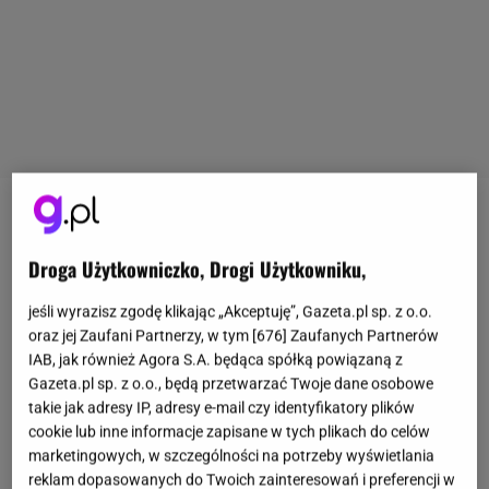
Kwestia
napiwków w restauracjach
to temat
gorących dyskusji. Często też może być źródłem
Droga Użytkowniczko, Drogi Użytkowniku,
wielu nerwów, jeśli odwiedzamy miejsce za granicą i
jeśli wyrazisz zgodę klikając „Akceptuję”, Gazeta.pl sp. z o.o.
nie znamy lokalnych zwyczajów. Okazuje się, że to
oraz jej Zaufani Partnerzy, w tym [
676
] Zaufanych Partnerów
właśnie napiwki są tym
ważnym kryterium, które
IAB, jak również Agora S.A. będąca spółką powiązaną z
restauratorzy z Saint-Tropez biorą pod uwagę przy
Gazeta.pl sp. z o.o., będą przetwarzać Twoje dane osobowe
takie jak adresy IP, adresy e-mail czy identyfikatory plików
tworzeniu swoich czarnych list turystów
. Co więcej,
cookie lub inne informacje zapisane w tych plikach do celów
ich wymagania nie są małe.
marketingowych, w szczególności na potrzeby wyświetlania
reklam dopasowanych do Twoich zainteresowań i preferencji w