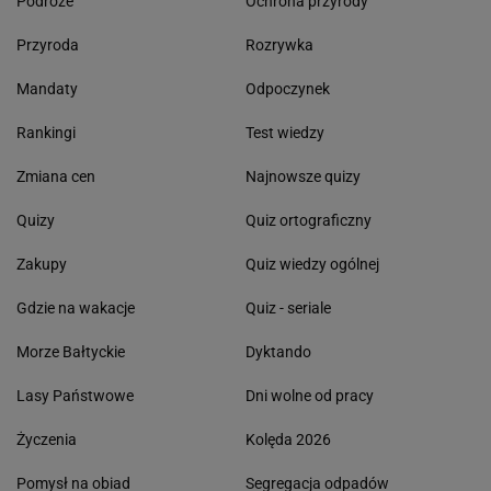
Podróże
Ochrona przyrody
Przyroda
Rozrywka
Mandaty
Odpoczynek
Rankingi
Test wiedzy
Zmiana cen
Najnowsze quizy
Quizy
Quiz ortograficzny
Zakupy
Quiz wiedzy ogólnej
Gdzie na wakacje
Quiz - seriale
Morze Bałtyckie
Dyktando
Lasy Państwowe
Dni wolne od pracy
Życzenia
Kolęda 2026
Pomysł na obiad
Segregacja odpadów