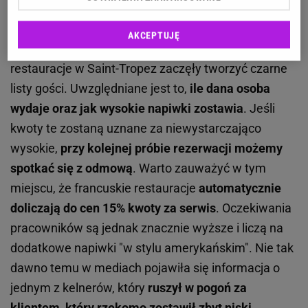
pokrzyżować czarne listy w restauracjach
AKCEPTUJĘ
Jak donosi Daily Mail
, najbardziej prestiżowe
restauracje w Saint-Tropez zaczęły tworzyć czarne
listy gości. Uwzględniane jest to,
ile dana osoba
wydaje oraz jak wysokie napiwki zostawia
. Jeśli
kwoty te zostaną uznane za niewystarczająco
wysokie,
przy kolejnej próbie rezerwacji możemy
spotkać się z odmową
. Warto zauważyć w tym
miejscu, że francuskie restauracje
automatycznie
doliczają do cen 15% kwoty za serwis
. Oczekiwania
pracowników są jednak znacznie wyższe i liczą na
dodatkowe napiwki "w stylu amerykańskim". Nie tak
dawno temu w mediach pojawiła się informacja o
jednym z kelnerów, który
ruszył w pogoń za
klientem, który rzekomo zostawił zbyt niski