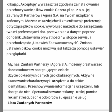
Klikając „Akceptuję” wyrażasz też zgodę na zainstalowanie i
w Kluszkowcach
przechowywanie plików cookie Gazeta.pl sp. z o.o., jej
Zaufanych Partnerów i Agora S.A. na Twoim urządzeniu
Ciekawe miejsca w polskich górach - tutaj czas nie
końcowym. Możesz w każdej chwili zmienić swoje preferencje
dotyczące plików cookie, wywołując narzędzie do zarządzania
ma znaczenia
twoimi preferencjami dot. przetwarzania danych poprzez
odnośnik „Ustawienia prywatności ” w stopce serwisu i
Magiczne widoki, wyjątkowy mikroklimat, śnieżne
przechodząc do „Ustawień Zaawansowanych”. Zmiana
ustawień plików cookie możliwa jest także za pomocą ustawień
stoki i sieć szlaków, które po drodze odkrywają
przeglądarki.
kolejne sekrety. Poniżej znajdziesz trzy ciekawe
miejsca w
polskich
górach, które warto zobaczyć o
My, nasi Zaufani Partnerzy i Agora S.A. możemy przetwarzać
dane osobowe w następujących celach:
każdej porze roku.
Użycie dokładnych danych geolokalizacyjnych. Aktywne
skanowanie charakterystyki urządzenia do celów
identyfikacji. Przechowywanie informacji na urządzeniu lub
dostęp do nich. Spersonalizowane reklamy i treści, pomiar
reklam i treści, badnie odbiorców i ulepszanie usług.
Lista Zaufanych Partnerów