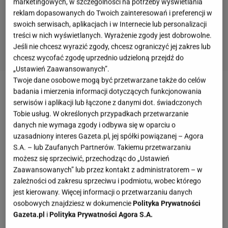
marketingowych, w szczególności na potrzeby wyświetlania
reklam dopasowanych do Twoich zainteresowań i preferencji w
swoich serwisach, aplikacjach i w Internecie lub personalizacji
treści w nich wyświetlanych. Wyrażenie zgody jest dobrowolne.
Jeśli nie chcesz wyrazić zgody, chcesz ograniczyć jej zakres lub
chcesz wycofać zgodę uprzednio udzieloną przejdź do
„Ustawień Zaawansowanych”.
Twoje dane osobowe mogą być przetwarzane także do celów
badania i mierzenia informacji dotyczących funkcjonowania
Tajemnicza wędrówka, a może romantyczny spacer
serwisów i aplikacji lub łączone z danymi dot. świadczonych
na molo? Jeszcze więcej powodów, dla których
Tobie usług. W określonych przypadkach przetwarzanie
warto odwiedzić malownicze miejscowości w
danych nie wymaga zgody i odbywa się w oparciu o
uzasadniony interes Gazeta.pl, jej spółki powiązanej – Agora
górach
i nad
morzem
znajdziesz w dalszej części
S.A. – lub Zaufanych Partnerów. Takiemu przetwarzaniu
artykułu. Może to już najwyższy czas, aby
możesz się sprzeciwić, przechodząc do „Ustawień
odetchnąć pełną piersią na łonie natury i podziwiać
Zaawansowanych” lub przez kontakt z administratorem – w
horyzont?
zależności od zakresu sprzeciwu i podmiotu, wobec którego
jest kierowany. Więcej informacji o przetwarzaniu danych
osobowych znajdziesz w dokumencie
Polityka Prywatności
Zobacz wideo
Wyjedź poza Zakopane. Przystań w
Gazeta.pl
i
Polityka Prywatności Agora S.A.
Czorsztynie, panorama Czorsztyna i Niedzicy, Osada