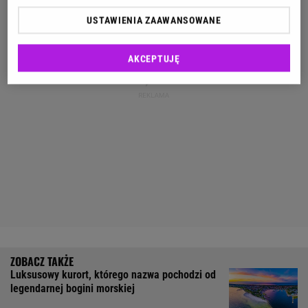
USTAWIENIA ZAAWANSOWANE
AKCEPTUJĘ
Luksusowy kurort, którego nazwa pochodzi od
legendarnej bogini morskiej