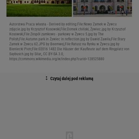
Autorstwa Praca własna - Derived by editing:File:Nowy Zamek w Żywcu
zdjęcie.jpg by Krzysztof Kosowski,File:Domek chiński, Żywiec.jpg by Krzysztof
Kosowski,File:Zespół zamkowo - parkowy w Żywcu 5.jpg by The
Polish,File:Autumn park in Żywiec in reflection.jpg by Dawid Zawiła,File:Stary
Zamek w Żywcu 62.JPG by Beemwej,File:Ratusz na Rynku w Żywcu.jpg by
Bieniecki Piotr,File:02016 1482 Die Häuser der Kaufleute auf dem Ringplatz von
Saybusch.jpg by Silar,, CC BY-SA 3.0,
https://commons.wikimedia.org/w/index.php?curid=128525880