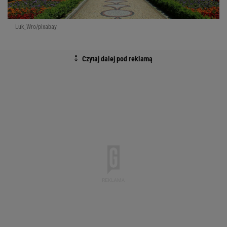
Luk_Wro/pixabay