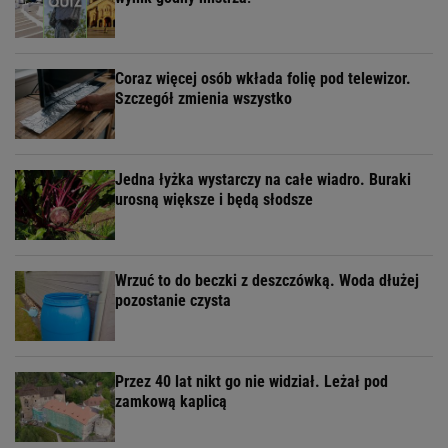
Coraz więcej osób wkłada folię pod telewizor.
Szczegół zmienia wszystko
Jedna łyżka wystarczy na całe wiadro. Buraki
urosną większe i będą słodsze
Wrzuć to do beczki z deszczówką. Woda dłużej
pozostanie czysta
Przez 40 lat nikt go nie widział. Leżał pod
zamkową kaplicą