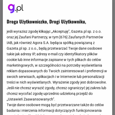
Droga Użytkowniczko, Drogi Użytkowniku,
jeśli wyrazisz zgodę klikając „Akceptuję”, Gazeta.pl sp. z o.o.
oraz jej Zaufani Partnerzy, w tym [
676
] Zaufanych Partnerów
IAB, jak również Agora S.A. będąca spółką powiązaną z
Gazeta.pl sp. z o.o., będą przetwarzać Twoje dane osobowe
takie jak adresy IP, adresy e-mail czy identyfikatory plików
cookie lub inne informacje zapisane w tych plikach do celów
marketingowych, w szczególności na potrzeby wyświetlania
reklam dopasowanych do Twoich zainteresowań i preferencji w
swoich serwisach, aplikacjach i w Internecie lub personalizacji
treści w nich wyświetlanych. Wyrażenie zgody jest dobrowolne.
Jeśli nie chcesz wyrazić zgody, chcesz ograniczyć jej zakres lub
chcesz wycofać zgodę uprzednio udzieloną przejdź do
„Ustawień Zaawansowanych”.
Twoje dane osobowe mogą być przetwarzane także do celów
badania i mierzenia informacji dotyczących funkcjonowania