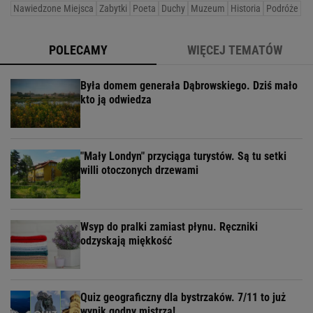
Nawiedzone Miejsca
Zabytki
Poeta
Duchy
Muzeum
Historia
Podróże
POLECAMY
WIĘCEJ TEMATÓW
Była domem generała Dąbrowskiego. Dziś mało
kto ją odwiedza
"Mały Londyn" przyciąga turystów. Są tu setki
willi otoczonych drzewami
Wsyp do pralki zamiast płynu. Ręczniki
odzyskają miękkość
Quiz geograficzny dla bystrzaków. 7/11 to już
wynik godny mistrza!