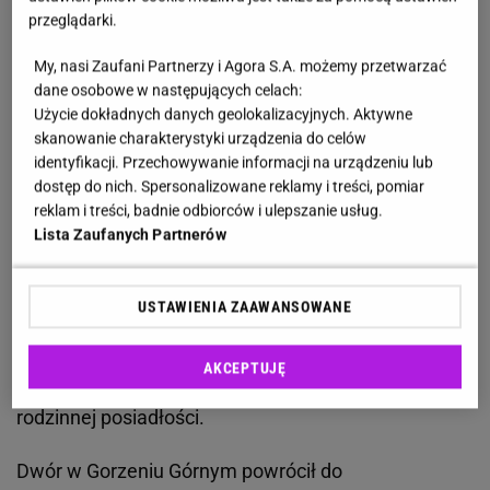
Dwór letniskowy w Gorzeniu Górnym
w powiecie
przeglądarki.
wadowickim leży w północno-wschodniej części wsi,
w parku krajobrazowym stopniowo przechodzącym
My, nasi Zaufani Partnerzy i Agora S.A. możemy przetwarzać
dane osobowe w następujących celach:
w część leśną i jest
wpisany do rejestru zabytków
Użycie dokładnych danych geolokalizacyjnych. Aktywne
nieruchomych
województwa małopolskiego. Został
skanowanie charakterystyki urządzenia do celów
zbudowany w pierwszej połowie XIX wieku. W 1873
identyfikacji. Przechowywanie informacji na urządzeniu lub
dostęp do nich. Spersonalizowane reklamy i treści, pomiar
roku jego właścicielem stał się Tytus Zegadłowicz,
reklam i treści, badnie odbiorców i ulepszanie usług.
ojciec Emila. To tutaj przyszły poeta spędził swoje
Lista Zaufanych Partnerów
dzieciństwo. Niestety 11 września 1939 roku dwór
zajęli i splądrowali niemieccy żołnierze
. Wywieźli z
USTAWIENIA ZAAWANSOWANE
niego kolekcję sztuk i zniszczyli ogród. Emil
Zegadłowicz zmarł 24 lutego 1941 roku w
AKCEPTUJĘ
Sosnowcu i tym samym nie doczekał się powrotu do
rodzinnej posiadłości.
Dwór w Gorzeniu Górnym powrócił do