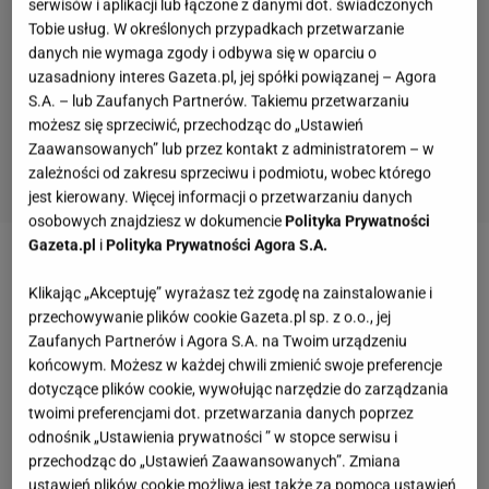
serwisów i aplikacji lub łączone z danymi dot. świadczonych
Tobie usług. W określonych przypadkach przetwarzanie
danych nie wymaga zgody i odbywa się w oparciu o
uzasadniony interes Gazeta.pl, jej spółki powiązanej – Agora
S.A. – lub Zaufanych Partnerów. Takiemu przetwarzaniu
możesz się sprzeciwić, przechodząc do „Ustawień
Zaawansowanych” lub przez kontakt z administratorem – w
zależności od zakresu sprzeciwu i podmiotu, wobec którego
jest kierowany. Więcej informacji o przetwarzaniu danych
osobowych znajdziesz w dokumencie
Polityka Prywatności
Gazeta.pl
i
Polityka Prywatności Agora S.A.
Zobacz wideo
Były niemal doszczętnie zniszczone,
Klikając „Akceptuję” wyrażasz też zgodę na zainstalowanie i
ale mają nowe życie
przechowywanie plików cookie Gazeta.pl sp. z o.o., jej
Zaufanych Partnerów i Agora S.A. na Twoim urządzeniu
Dwór Emila Zegadłowicza w Gorzeniu Górnym
końcowym. Możesz w każdej chwili zmienić swoje preferencje
dotyczące plików cookie, wywołując narzędzie do zarządzania
kiedyś zachwycał. Czas wojny nie był jednak dla
twoimi preferencjami dot. przetwarzania danych poprzez
niego łaskawy
odnośnik „Ustawienia prywatności ” w stopce serwisu i
przechodząc do „Ustawień Zaawansowanych”. Zmiana
ustawień plików cookie możliwa jest także za pomocą ustawień