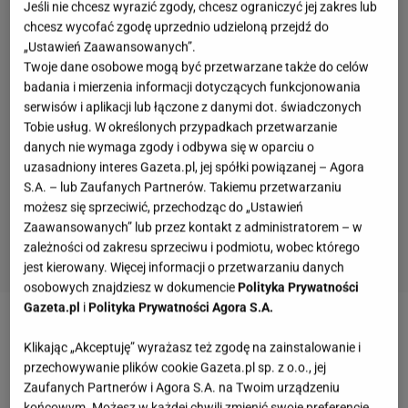
Jeśli nie chcesz wyrazić zgody, chcesz ograniczyć jej zakres lub
chcesz wycofać zgodę uprzednio udzieloną przejdź do
„Ustawień Zaawansowanych”.
Twoje dane osobowe mogą być przetwarzane także do celów
badania i mierzenia informacji dotyczących funkcjonowania
serwisów i aplikacji lub łączone z danymi dot. świadczonych
Tobie usług. W określonych przypadkach przetwarzanie
danych nie wymaga zgody i odbywa się w oparciu o
uzasadniony interes Gazeta.pl, jej spółki powiązanej – Agora
S.A. – lub Zaufanych Partnerów. Takiemu przetwarzaniu
możesz się sprzeciwić, przechodząc do „Ustawień
Zaawansowanych” lub przez kontakt z administratorem – w
zależności od zakresu sprzeciwu i podmiotu, wobec którego
jest kierowany. Więcej informacji o przetwarzaniu danych
osobowych znajdziesz w dokumencie
Polityka Prywatności
Gazeta.pl
i
Polityka Prywatności Agora S.A.
Zobacz wideo
Podziemny tramwaj do Warszawy
Klikając „Akceptuję” wyrażasz też zgodę na zainstalowanie i
Zachodniej
przechowywanie plików cookie Gazeta.pl sp. z o.o., jej
Zaufanych Partnerów i Agora S.A. na Twoim urządzeniu
końcowym. Możesz w każdej chwili zmienić swoje preferencje