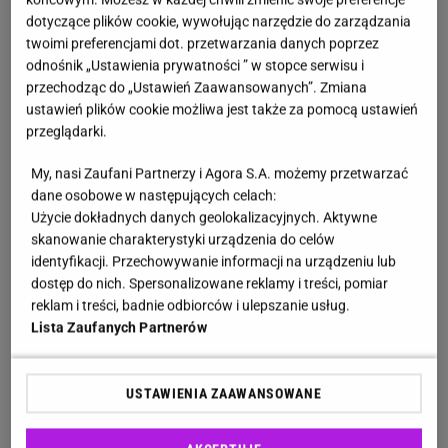
Czy w Dąbrowie Górniczej jeżdżą tramwaje? W trzy
dotyczące plików cookie, wywołując narzędzie do zarządzania
i pół godziny można tu dotrzeć z Gliwic
twoimi preferencjami dot. przetwarzania danych poprzez
odnośnik „Ustawienia prywatności ” w stopce serwisu i
przechodząc do „Ustawień Zaawansowanych”. Zmiana
Trasa rozpoczyna się w Gliwicach, a dokładnie na
ustawień plików cookie możliwa jest także za pomocą ustawień
przystanku Zajezdnia, gdzie wsiadamy do tramwaju
przeglądarki.
numer 2. Wyruszamy w kierunku Bytomia, mijając po
My, nasi Zaufani Partnerzy i Agora S.A. możemy przetwarzać
drodze między innymi Zabrze. Na Placu Sikorskiego
dane osobowe w następujących celach:
przesiadamy się na
tramwaj
numer 19, którym
Użycie dokładnych danych geolokalizacyjnych. Aktywne
dojedziemy do centrum Katowic, przejeżdżając
skanowanie charakterystyki urządzenia do celów
identyfikacji. Przechowywanie informacji na urządzeniu lub
przez Chorzów. Następnie, z przystanku Katowice
dostęp do nich. Spersonalizowane reklamy i treści, pomiar
Rynek, kontynuujemy podróż piętnastką - przez
reklam i treści, badnie odbiorców i ulepszanie usług.
Będzin do Sosnowca. Ostatni etap to tramwaj numer
Lista Zaufanych Partnerów
21, którym dotrzemy do przystanku Dąbrowa
Górnicza Aleja Róż, kończąc tym samym naszą
USTAWIENIA ZAAWANSOWANE
niezwykłą wycieczkę przez siedem miast. Łącznie to
aż 108 przystanków, które pokonujemy w około 3,5