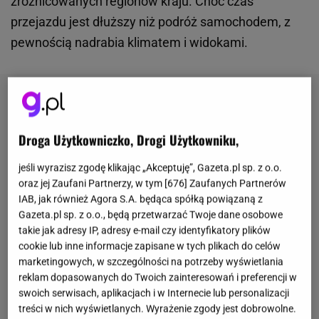
zróżnicowanych regionów kraju. Choć czas
przejazdu jest dłuższy niż podróż samochodem, z
pewnością nadrabia klimatem i widokami.
Droga Użytkowniczko, Drogi Użytkowniku,
jeśli wyrazisz zgodę klikając „Akceptuję”, Gazeta.pl sp. z o.o.
oraz jej Zaufani Partnerzy, w tym [
676
] Zaufanych Partnerów
IAB, jak również Agora S.A. będąca spółką powiązaną z
Gazeta.pl sp. z o.o., będą przetwarzać Twoje dane osobowe
takie jak adresy IP, adresy e-mail czy identyfikatory plików
cookie lub inne informacje zapisane w tych plikach do celów
marketingowych, w szczególności na potrzeby wyświetlania
reklam dopasowanych do Twoich zainteresowań i preferencji w
swoich serwisach, aplikacjach i w Internecie lub personalizacji
treści w nich wyświetlanych. Wyrażenie zgody jest dobrowolne.