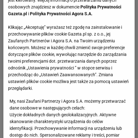
jest kierowany. Więcej informacji o przetwarzaniu danych
osobowych znajdziesz w dokumencie
Polityka Prywatności
Gazeta.pl
i
Polityka Prywatności Agora S.A.
Klikając „Akceptuję” wyrażasz też zgodę na zainstalowanie i
przechowywanie plików cookie Gazeta.pl sp. z o.o., jej
Zaufanych Partnerów i Agora S.A. na Twoim urządzeniu
końcowym. Możesz w każdej chwili zmienić swoje preferencje
dotyczące plików cookie, wywołując narzędzie do zarządzania
twoimi preferencjami dot. przetwarzania danych poprzez
odnośnik „Ustawienia prywatności ” w stopce serwisu i
przechodząc do „Ustawień Zaawansowanych”. Zmiana
ustawień plików cookie możliwa jest także za pomocą ustawień
przeglądarki.
Zobacz wideo
Ustroń lepszą wersją Zakopanego?
My, nasi Zaufani Partnerzy i Agora S.A. możemy przetwarzać
Sprawdziliśmy to!
dane osobowe w następujących celach:
Użycie dokładnych danych geolokalizacyjnych. Aktywne
Czy w Kołobrzegu jest pijalnia wód leczniczych?
skanowanie charakterystyki urządzenia do celów
identyfikacji. Przechowywanie informacji na urządzeniu lub
Wkrótce powstanie nowa atrakcja
dostęp do nich. Spersonalizowane reklamy i treści, pomiar