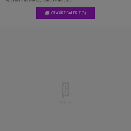
Fot. Cezary Aszkiełowicz / Agencja Wyborcza.pl
OTWÓRZ GALERIĘ
(3)