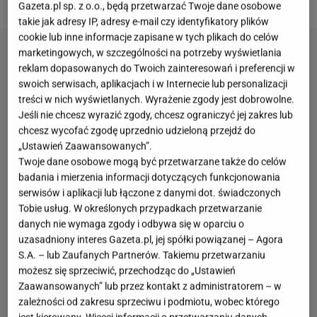
Gazeta.pl sp. z o.o., będą przetwarzać Twoje dane osobowe
takie jak adresy IP, adresy e-mail czy identyfikatory plików
cookie lub inne informacje zapisane w tych plikach do celów
marketingowych, w szczególności na potrzeby wyświetlania
reklam dopasowanych do Twoich zainteresowań i preferencji w
swoich serwisach, aplikacjach i w Internecie lub personalizacji
treści w nich wyświetlanych. Wyrażenie zgody jest dobrowolne.
Jeśli nie chcesz wyrazić zgody, chcesz ograniczyć jej zakres lub
chcesz wycofać zgodę uprzednio udzieloną przejdź do
„Ustawień Zaawansowanych”.
Twoje dane osobowe mogą być przetwarzane także do celów
badania i mierzenia informacji dotyczących funkcjonowania
serwisów i aplikacji lub łączone z danymi dot. świadczonych
Tobie usług. W określonych przypadkach przetwarzanie
danych nie wymaga zgody i odbywa się w oparciu o
uzasadniony interes Gazeta.pl, jej spółki powiązanej – Agora
S.A. – lub Zaufanych Partnerów. Takiemu przetwarzaniu
możesz się sprzeciwić, przechodząc do „Ustawień
Zaawansowanych” lub przez kontakt z administratorem – w
zależności od zakresu sprzeciwu i podmiotu, wobec którego