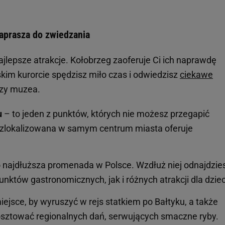
zaprasza do zwiedzania
lepsze atrakcje. Kołobrzeg zaoferuje Ci ich naprawdę
im kurorcie spędzisz miło czas i odwiedzisz
ciekawe
 czy muzea.
u
– to jeden z punktów, których nie możesz przegapić
 zlokalizowana w samym centrum miasta oferuje
 najdłuższa promenada w Polsce. Wzdłuż niej odnajdzie
nktów gastronomicznych, jak i różnych atrakcji dla dziec
iejsce, by wyruszyć w rejs statkiem po Bałtyku, a także
kosztować regionalnych dań, serwujących smaczne ryby.