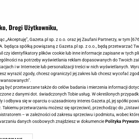
ko, Drogi Użytkowniku,
jąc „Akceptuję”, Gazeta.pl sp. z o.o. oraz jej Zaufani Partnerzy, w tym [
67
.A. będąca spółką powiązaną z Gazeta.pl sp. z o.o., będą przetwarzać T
ail czy identyfikatory plików cookie lub inne informacje zapisane w tych p
gólności na potrzeby wyświetlania reklam dopasowanych do Twoich zain
acjach i w Internecie lub personalizacji treści w nich wyświetlanych. Wyr
cesz wyrazić zgody, chcesz ograniczyć jej zakres lub chcesz wycofać zgo
aawansowanych”.
 być przetwarzane także do celów badania i mierzenia informacji dot
 łączone z danymi dot. świadczonych Tobie usług. W określonych przypad
i odbywa się w oparciu o uzasadniony interes Gazeta.pl, jej spółki powi
. Takiemu przetwarzaniu możesz się sprzeciwić, przechodząc do „Ust
nistratorem – w zależności od zakresu sprzeciwu i podmiotu, wobec które
etwarzaniu danych osobowych znajdziesz w dokumencie
Polityka Prywatn
ynia. Polski wakacyjny raj może by