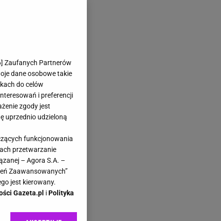
6
] Zaufanych Partnerów
woje dane osobowe takie
likach do celów
teresowań i preferencji
ażenie zgody jest
dę uprzednio udzieloną
yczących funkcjonowania
kach przetwarzanie
ązanej – Agora S.A. –
awień Zaawansowanych”
go jest kierowany.
ości Gazeta.pl
i
Polityka
ć