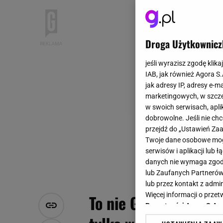
Droga Użytkownicz
jeśli wyrazisz zgodę klika
IAB, jak również Agora S
jak adresy IP, adresy e-m
marketingowych, w szcze
w swoich serwisach, aplik
dobrowolne. Jeśli nie ch
przejdź do „Ustawień Z
Twoje dane osobowe mogą
serwisów i aplikacji lub
danych nie wymaga zgody 
lub Zaufanych Partnerów
lub przez kontakt z admi
Więcej informacji o prz
To nie Gdańsk ani Gd
Prywatności Agora S.A.