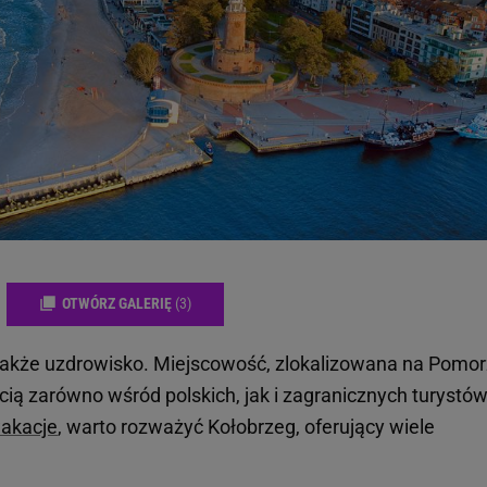
OTWÓRZ GALERIĘ
(3)
 także uzdrowisko. Miejscowość, zlokalizowana na Pomo
ią zarówno wśród polskich, jak i zagranicznych turystów
wakacje
, warto rozważyć Kołobrzeg, oferujący wiele