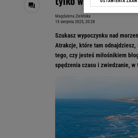
tylko w jednym mieś
USTAWIENIA ZAA
Klikając „Akceptuję” wyra
Zaufanych Partnerów i A
Magdalena Zielińska
dotyczące plików cookie,
13 sierpnia 2025, 20:28
odnośnik „Ustawienia pr
plików cookie możliwa je
Szukasz wypoczynku nad morzem?
My, nasi Zaufani Partne
Atrakcje, które tam odnajdziesz,
Użycie dokładnych danych
tego, czy jesteś miłośnikiem bło
Przechowywanie informacji
badnie odbiorców i uleps
spędzenia czasu i zwiedzanie, w