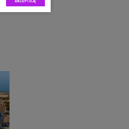
AKCEPTUJĘ
l sp. z o.o., jej
ić swoje preferencje
arzania danych poprzez
ych”. Zmiana ustawień
ach:
 celów identyfikacji.
omiar reklam i treści,