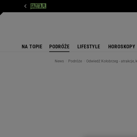
WIADOMOŚCI
NEXT
SPORT
PLOTEK
D
NA TOPIE
PODRÓŻE
LIFESTYLE
HOROSKOPY
News
Podróże
Odwiedź Kołobrzeg - atrakcje, k