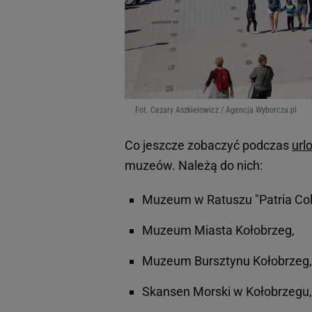
Fot. Cezary Aszkiełowicz / Agencja Wyborcza.pl
Co jeszcze zobaczyć podczas
url
muzeów. Należą do nich:
Muzeum w Ratuszu "Patria Col
Muzeum Miasta Kołobrzeg,
Muzeum Bursztynu Kołobrzeg,
Skansen Morski w Kołobrzegu,