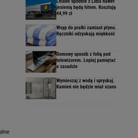
Lniane spodnie z Lidla nawet
jesienią będą hitem. Kosztują
44,99 zł
Wsyp do pralki zamiast płynu.
Ręczniki odzyskają miękkość
Domowy sposób z folią pod
telewizorem. Lepiej pamiętać
o zasadzie
Wymieszaj z wodą i spryskaj.
Kamień nie będzie miał szans
alne