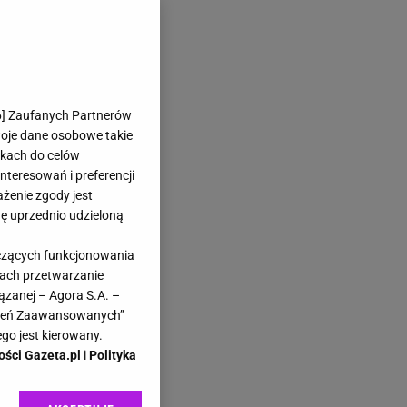
6
] Zaufanych Partnerów
woje dane osobowe takie
likach do celów
teresowań i preferencji
ażenie zgody jest
dę uprzednio udzieloną
yczących funkcjonowania
kach przetwarzanie
ązanej – Agora S.A. –
awień Zaawansowanych”
go jest kierowany.
ości Gazeta.pl
i
Polityka
e