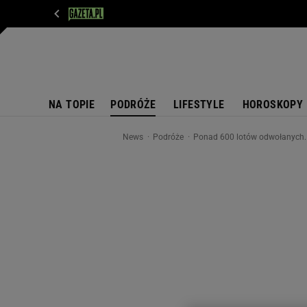
WIADOMOŚCI
NEXT
SPORT
PLOTEK
D
NA TOPIE
PODRÓŻE
LIFESTYLE
HOROSKOPY
News
Podróże
Ponad 600 lotów odwołanych. 