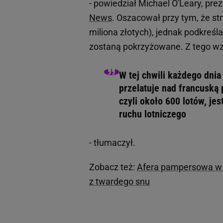
- powiedział Michael O'Leary, pre
News
. Oszacował przy tym, że st
miliona złotych), jednak podkreśl
zostaną pokrzyżowane. Z tego wzg
W tej chwili każdego dni
przelatuje nad francuską 
czyli około 600 lotów, je
ruchu lotniczego
- tłumaczył.
Zobacz też:
Afera pampersowa w s
z twardego snu