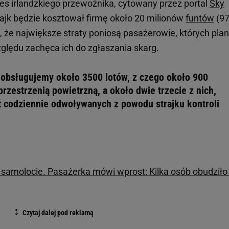
zes irlandzkiego przewoźnika, cytowany przez portal
Sky
rajk będzie kosztował firmę około 20 milionów
funtów
(97
a, że największe straty poniosą pasażerowie, których pla
lędu zachęca ich do zgłaszania skarg.
a obsługujemy około 3500 lotów, z czego około 900
przestrzenią powietrzną, a około dwie trzecie z nich,
st codziennie odwoływanych z powodu strajku kontroli
amolocie. Pasażerka mówi wprost: Kilka osób obudziło 