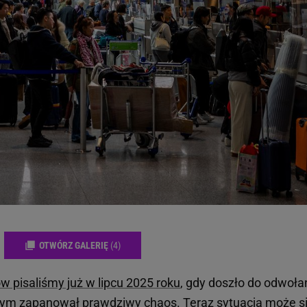
OTWÓRZ GALERIĘ
(4)
ów pisaliśmy już w lipcu 2025 roku
, gdy doszło do odwoła
iczym zapanował prawdziwy chaos. Teraz sytuacja może s