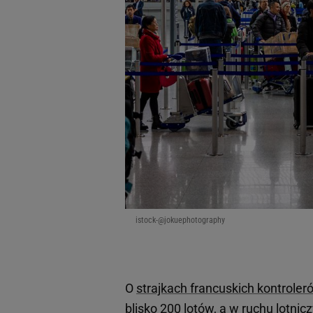
istock-@jokuephotography
O
strajkach francuskich kontroler
blisko 200 lotów, a w ruchu lotn