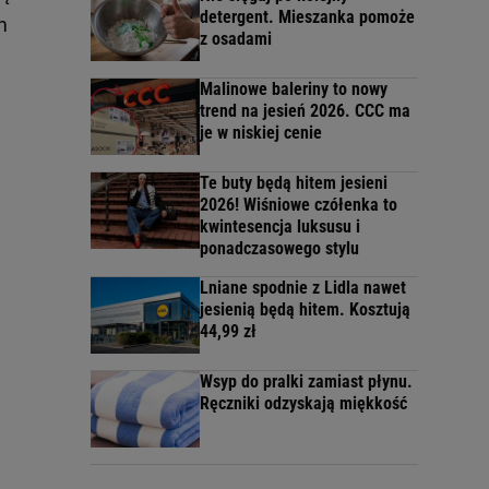
detergent. Mieszanka pomoże
m
z osadami
Malinowe baleriny to nowy
trend na jesień 2026. CCC ma
je w niskiej cenie
Te buty będą hitem jesieni
2026! Wiśniowe czółenka to
kwintesencja luksusu i
ponadczasowego stylu
Lniane spodnie z Lidla nawet
jesienią będą hitem. Kosztują
44,99 zł
Wsyp do pralki zamiast płynu.
Ręczniki odzyskają miękkość