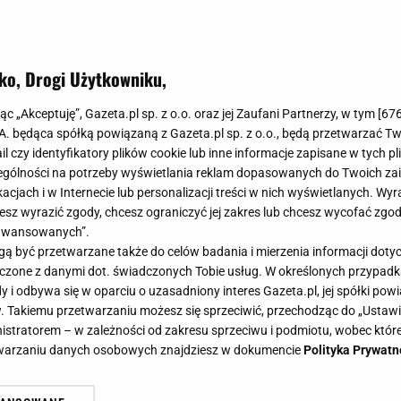
ko, Drogi Użytkowniku,
jąc „Akceptuję”, Gazeta.pl sp. z o.o. oraz jej Zaufani Partnerzy, w tym [
67
.A. będąca spółką powiązaną z Gazeta.pl sp. z o.o., będą przetwarzać T
ail czy identyfikatory plików cookie lub inne informacje zapisane w tych p
gólności na potrzeby wyświetlania reklam dopasowanych do Twoich zain
acjach i w Internecie lub personalizacji treści w nich wyświetlanych. Wyr
cesz wyrazić zgody, chcesz ograniczyć jej zakres lub chcesz wycofać zgo
aawansowanych”.
 być przetwarzane także do celów badania i mierzenia informacji dot
 łączone z danymi dot. świadczonych Tobie usług. W określonych przypad
i odbywa się w oparciu o uzasadniony interes Gazeta.pl, jej spółki powi
. Takiemu przetwarzaniu możesz się sprzeciwić, przechodząc do „Ust
nistratorem – w zależności od zakresu sprzeciwu i podmiotu, wobec które
etwarzaniu danych osobowych znajdziesz w dokumencie
Polityka Prywatn
ołanych. 100 tys. pasażerów utkni