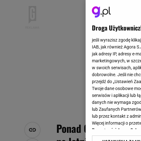
Droga Użytkownicz
jeśli wyrazisz zgodę klika
IAB, jak również Agora S
jak adresy IP, adresy e-m
marketingowych, w szcze
w swoich serwisach, aplik
dobrowolne. Jeśli nie ch
przejdź do „Ustawień Z
Twoje dane osobowe mogą
serwisów i aplikacji lub
danych nie wymaga zgody 
lub Zaufanych Partnerów
lub przez kontakt z admi
Więcej informacji o prz
Ponad 600 lotów odw
Prywatności Agora S.A.