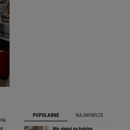
POPULARNE
NAJNOWSZE
nia
ię
Nie sięgaj po kolejny