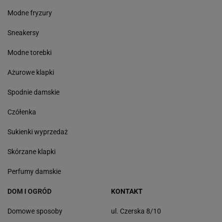
Krótkie fryzury 2025
Góry
Włosy
Las
Eleganckie sukienki
Jeziora
Buty
Urlop opiekuńczy
Kasi Sokołowska
Karta EKUZ
MODA I URODA
SPODNIE CAPRI
Klapki damskie
Baleriny
Modne fryzury
Sneakersy
Modne torebki