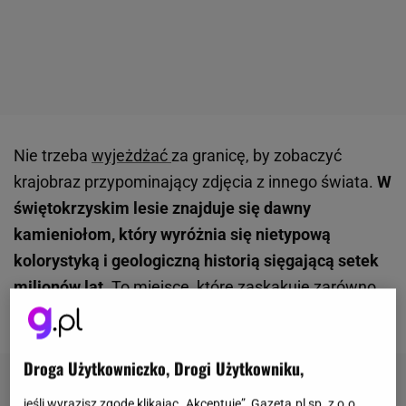
Nie trzeba
wyjeżdżać
za granicę, by zobaczyć
krajobraz przypominający zdjęcia z innego świata.
W
świętokrzyskim lesie znajduje się dawny
kamieniołom, który wyróżnia się nietypową
kolorystyką i geologiczną historią sięgającą setek
milionów lat.
To
miejsce
, które zaskakuje zarówno
wyglądem, jak i odkryciami.
Droga Użytkowniczko, Drogi Użytkowniku,
jeśli wyrazisz zgodę klikając „Akceptuję”, Gazeta.pl sp. z o.o.