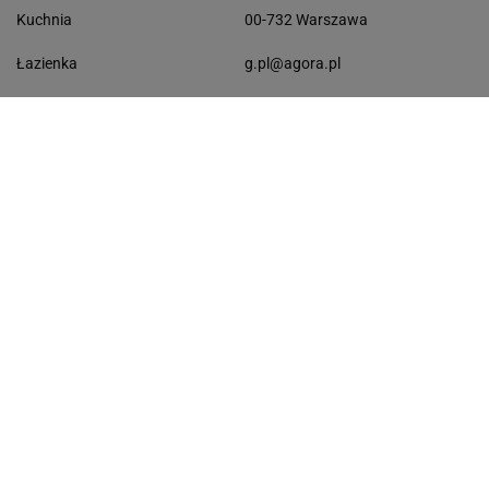
Ażurowe klapki
Spodnie damskie
Czółenka
Sukienki wyprzedaż
Skórzane klapki
Perfumy damskie
DOM I OGRÓD
KONTAKT
Domowe sposoby
ul. Czerska 8/10
Kuchnia
00-732 Warszawa
Łazienka
g.pl@agora.pl
Balkon