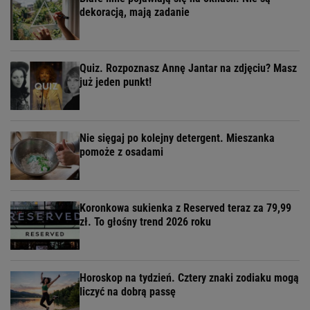
POLECAMY
WIĘCEJ TEMATÓW
Europejski Wielki Kanion zachwyca turystów. To
prawdziwy cud natury
Ruiny bez biletów. Kryją historię, która zmieniała
się przez wieki
Białe linie pojawiają się na oknach. Nie są
dekoracją, mają zadanie
Quiz. Rozpoznasz Annę Jantar na zdjęciu? Masz
już jeden punkt!