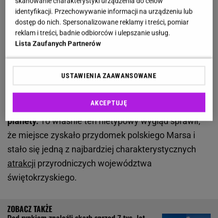
skanowanie charakterystyki urządzenia do celów
przyciąga uwagę intensywną pomarańczową i
identyfikacji. Przechowywanie informacji na urządzeniu lub
czerwoną barwą, która kontrastuje z otaczającym ją
dostęp do nich. Spersonalizowane reklamy i treści, pomiar
reklam i treści, badnie odbiorców i ulepszanie usług.
lasem.
Zobacz wideo przedstawiające
Lista Zaufanych Partnerów
kamieniołom:
USTAWIENIA ZAAWANSOWANE
Obecność związków żelaza sprawia, że teren
AKCEPTUJĘ
przypomina krajobrazy znane ze zdjęć czerwonej
planety.
To właśnie ten nietypowy wygląd sprawił,
że miejsce zyskało przydomek polskiego Marsa i
stało się jedną z najbardziej charakterystycznych
atrakcji
przyrodniczych województwa
świętokrzyskiego.