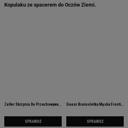
Ewelina Zaranek
Nad dawnym wyrobiskiem przygotowano punkt
widokowy, z którego można obserwować
charakterystyczne formacje skalne i okoliczne lasy.
Do atrakcji prowadzą leśne ścieżki, a w pobliżu
znajduje się wiata oraz miejsce przeznaczone na
ognisko.
Dzięki temu wiele osób łączy wizytę w
Kopulaku ze spacerem do Oczów Ziemi.