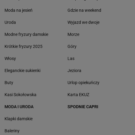
Lasy Państwowe
Dni wolne od pracy
Życzenia
Kolęda 2026
Pomysł na obiad
Segregacja odpadów
ŻYCIE I STYL
CZAS WOLNY
Stylizacje gwiazd
Atrakcje turystyczne
Życie gwiazd
Ciekawe miejsca
Fryzury gwiazd
Urlop w Polsce
Modne paznokcie
Urlop za granicą
Moda na jesień
Gdzie na weekend
Uroda
Wyjazd we dwoje
Modne fryzury damskie
Morze