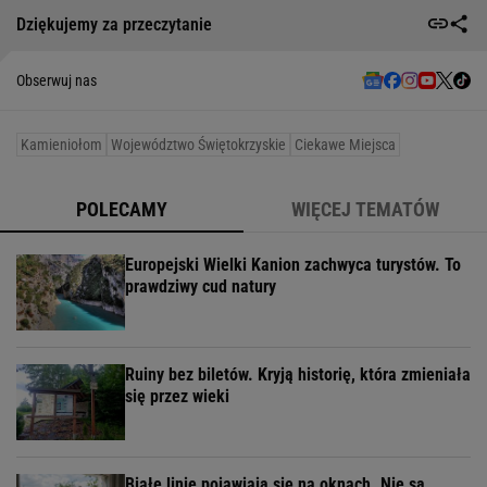
Ciekawa historia i geologiczne tajemnice regionu
Spokój oraz brak tłumów charakterystycznych dla
popularnych atrakcji
Możliwość odkrywania miejsc, o których wie
niewiele osób
Ewelina Zaranek
Dziękujemy za przeczytanie
Obserwuj nas
Kamieniołom
Województwo Świętokrzyskie
Ciekawe Miejsca