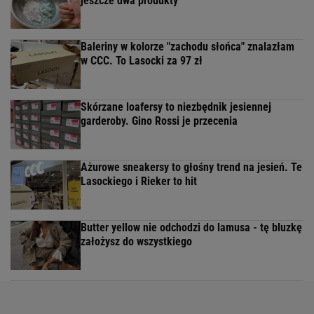
W tych jasnoniebieskich mokasynych przechodzę
całą jesień. CCC je przecenia
Malinowe baleriny to nowy trend na jesień 2026.
CCC ma je w niskiej cenie
POPULARNE
NAJNOWSZE
Soda oczyszczona to dopiero początek. Dodaj
jeszcze dwa produkty
Baleriny w kolorze "zachodu słońca" znalazłam
w CCC. To Lasocki za 97 zł