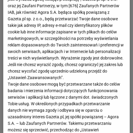
oraz jej Zaufani Partnerzy, w tym [
676
] Zaufanych Partnerów
IAB, jak również Agora S.A. będąca spółką powiązaną z
Gazeta.pl sp. z o.o., będą przetwarzać Twoje dane osobowe
takie jak adresy IP, adresy e-mail czy identyfikatory plików
cookie lub inne informacje zapisane w tych plikach do celów
marketingowych, w szczególności na potrzeby wyświetlania
reklam dopasowanych do Twoich zainteresowań i preferencji w
swoich serwisach, aplikacjach i w Internecie lub personalizacji
treści w nich wyświetlanych. Wyrażenie zgody jest dobrowolne.
Jeśli nie chcesz wyrazić zgody, chcesz ograniczyć jej zakres lub
chcesz wycofać zgodę uprzednio udzieloną przejdź do
„Ustawień Zaawansowanych”.
Twoje dane osobowe mogą być przetwarzane także do celów
badania i mierzenia informacji dotyczących funkcjonowania
serwisów i aplikacji lub łączone z danymi dot. świadczonych
Tobie usług. W określonych przypadkach przetwarzanie
danych nie wymaga zgody i odbywa się w oparciu o
uzasadniony interes Gazeta.pl, jej spółki powiązanej – Agora
S.A. – lub Zaufanych Partnerów. Takiemu przetwarzaniu
możesz się sprzeciwić, przechodząc do „Ustawień