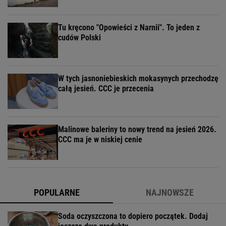
Nie sięgaj po kolejny detergent. Mieszanka
pomoże z osadami
Koronkowa sukienka z Reserved teraz za 79,99
zł. To głośny trend 2026 roku
Horoskop na tydzień. Cztery znaki zodiaku mogą
liczyć na dobrą passę
Tu kręcono "Opowieści z Narnii". To jeden z
cudów Polski