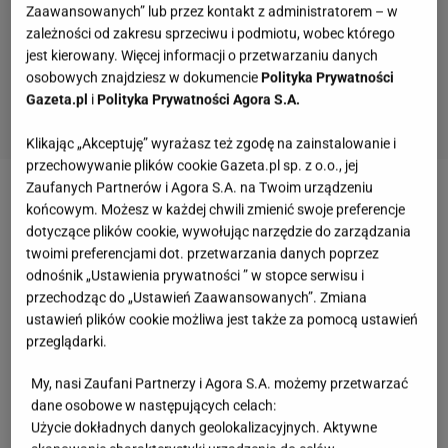
Zaawansowanych” lub przez kontakt z administratorem – w
zależności od zakresu sprzeciwu i podmiotu, wobec którego
jest kierowany. Więcej informacji o przetwarzaniu danych
osobowych znajdziesz w dokumencie
Polityka Prywatności
Gazeta.pl
i
Polityka Prywatności Agora S.A.
Klikając „Akceptuję” wyrażasz też zgodę na zainstalowanie i
przechowywanie plików cookie Gazeta.pl sp. z o.o., jej
Zaufanych Partnerów i Agora S.A. na Twoim urządzeniu
Zobacz wideo
Majorka poza sezonem? Ależ
końcowym. Możesz w każdej chwili zmienić swoje preferencje
oczywiście! [VLOG]
dotyczące plików cookie, wywołując narzędzie do zarządzania
twoimi preferencjami dot. przetwarzania danych poprzez
odnośnik „Ustawienia prywatności ” w stopce serwisu i
Czerwone skały tworzą niezwykły krajobraz. To
przechodząc do „Ustawień Zaawansowanych”. Zmiana
ustawień plików cookie możliwa jest także za pomocą ustawień
dlatego miejsce porównywane jest do Marsa
przeglądarki.
Kamieniołom Kopulak znajduje się w Suchedniowie i
My, nasi Zaufani Partnerzy i Agora S.A. możemy przetwarzać
wyróżnia się charakterystycznymi czerwonymi
dane osobowe w następujących celach:
Użycie dokładnych danych geolokalizacyjnych. Aktywne
piaskowcami. Dodatkowo zalana wodą niecka