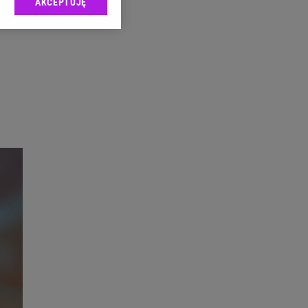
AKCEPTUJĘ
l sp. z o.o., jej
ić swoje preferencje
arzania danych poprzez
ych”. Zmiana ustawień
ach:
 celów identyfikacji.
omiar reklam i treści,