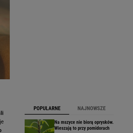
POPULARNE
NAJNOWSZE
li
je
Na mszyce nie biorą oprysków.
Wieszają to przy pomidorach
o