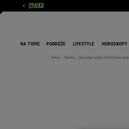
WIADOMOŚCI
NEXT
SPORT
PLOTEK
D
NA TOPIE
PODRÓŻE
LIFESTYLE
HOROSKOPY
News
Nauka
Dlaczego wielcy mistrzowie doda