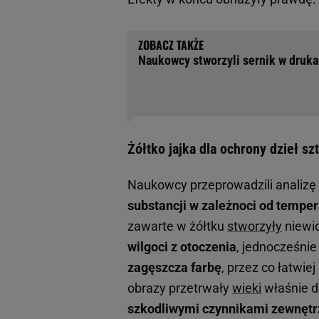
Naukowcy stworzyli sernik w druka
Żółtko jajka dla ochrony dzieł 
Naukowcy przeprowadzili analizę
substancji w zależnoci od temper
zawarte w żółtku
stworzyły
niewid
wilgoci z otoczenia
, jednocześnie
zagęszcza farbę
, przez co łatwie
obrazy przetrwały
wieki
właśnie d
szkodliwymi czynnikami zewnęt