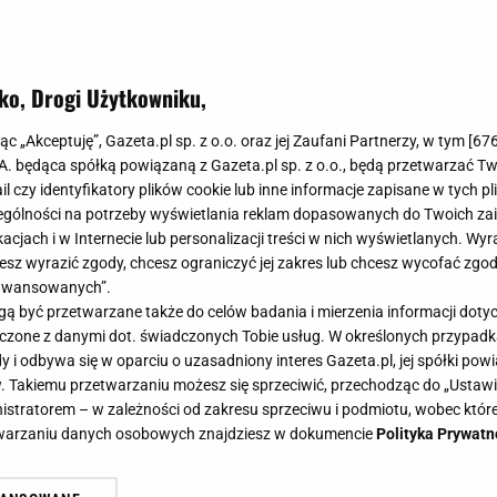
ko, Drogi Użytkowniku,
jąc „Akceptuję”, Gazeta.pl sp. z o.o. oraz jej Zaufani Partnerzy, w tym [
67
.A. będąca spółką powiązaną z Gazeta.pl sp. z o.o., będą przetwarzać T
ail czy identyfikatory plików cookie lub inne informacje zapisane w tych p
gólności na potrzeby wyświetlania reklam dopasowanych do Twoich zain
acjach i w Internecie lub personalizacji treści w nich wyświetlanych. Wyr
cesz wyrazić zgody, chcesz ograniczyć jej zakres lub chcesz wycofać zgo
aawansowanych”.
 być przetwarzane także do celów badania i mierzenia informacji dot
 łączone z danymi dot. świadczonych Tobie usług. W określonych przypad
i odbywa się w oparciu o uzasadniony interes Gazeta.pl, jej spółki powi
. Takiemu przetwarzaniu możesz się sprzeciwić, przechodząc do „Ust
nistratorem – w zależności od zakresu sprzeciwu i podmiotu, wobec które
etwarzaniu danych osobowych znajdziesz w dokumencie
Polityka Prywatn
rzowie dodawali do farb żółtka jaj