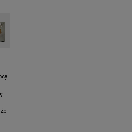
asy
ię
 że