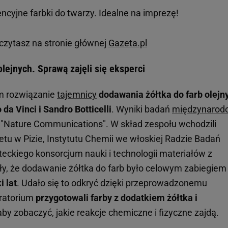
ncyjne farbki do twarzy. Idealne na imprezę!
czytasz na stronie głównej
Gazeta.pl
olejnych. Sprawą zajęli się eksperci
m rozwiązanie
tajemnicy
dodawania żółtka do farb olejn
da Vinci i Sandro Botticelli
. Wyniki badań
międzynarod
"Nature Communications". W skład zespołu wchodzili
tetu w Pizie, Instytutu Chemii we włoskiej Radzie Badań
eckiego konsorcjum nauki i technologii materiałów z
ały, że dodawanie żółtka do farb było celowym zabiegiem 
i lat
. Udało się to odkryć dzięki przeprowadzonemu
ratorium
przygotowali farby z dodatkiem żółtka i
 aby zobaczyć, jakie reakcje chemiczne i fizyczne zajdą.