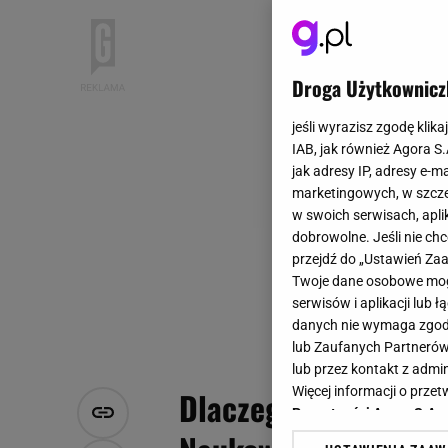
Droga Użytkownicz
jeśli wyrazisz zgodę klika
IAB, jak również Agora S
jak adresy IP, adresy e-m
marketingowych, w szcze
w swoich serwisach, aplik
dobrowolne. Jeśli nie ch
przejdź do „Ustawień Z
Twoje dane osobowe mogą
serwisów i aplikacji lub
danych nie wymaga zgody 
lub Zaufanych Partnerów
lub przez kontakt z admi
Więcej informacji o prz
Dlaczego wielcy mist
Prywatności Agora S.A.