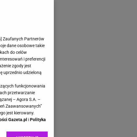
6
] Zaufanych Partnerów
woje dane osobowe takie
likach do celów
teresowań i preferencji
ażenie zgody jest
dę uprzednio udzieloną
yczących funkcjonowania
kach przetwarzanie
ązanej – Agora S.A. –
awień Zaawansowanych”
go jest kierowany.
ości Gazeta.pl
i
Polityka
ek?