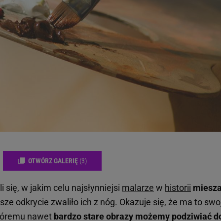
OTWÓRZ GALERIĘ
(3)
się, w jakim celu najsłynniejsi
malarze
w
historii
miesza
sze odkrycie zwaliło ich z nóg. Okazuje się, że ma to swo
któremu nawet
bardzo stare obrazy możemy podziwiać d