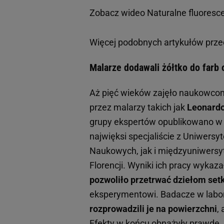
Zobacz wideo
Naturalne fluoresce
Więcej podobnych artykułów prze
Malarze dodawali żółtko do farb 
Aż pięć wieków zajęło naukowco
przez malarzy takich jak
Leonardo 
grupy ekspertów opublikowano w 
najwięksi specjaliście z Uniwersy
Naukowych, jak i międzyuniwersyt
Florencji. Wyniki ich pracy wykaz
pozwoliło przetrwać dziełom setk
eksperymentowi. Badacze w labo
rozprowadzili je na powierzchni
,
Efekty w końcu obnażyły prawdę.