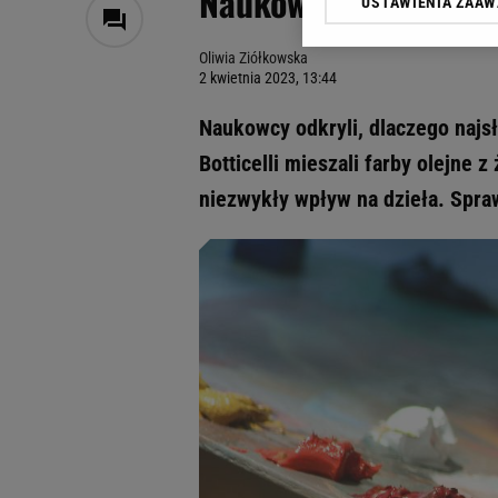
Naukowcy doszukiwali
USTAWIENIA ZAA
Klikając „Akceptuję” wyra
Zaufanych Partnerów i A
Oliwia Ziółkowska
dotyczące plików cookie,
2 kwietnia 2023, 13:44
odnośnik „Ustawienia pr
plików cookie możliwa je
Naukowcy odkryli, dlaczego najsł
My, nasi Zaufani Partne
Botticelli mieszali farby olejne 
Użycie dokładnych danych
niezwykły wpływ na dzieła. Spraw
Przechowywanie informacji
badnie odbiorców i uleps