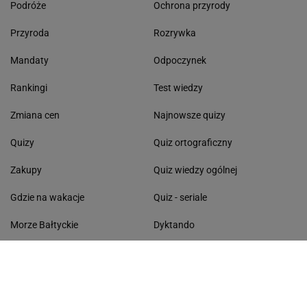
Podróże
Ochrona przyrody
Przyroda
Rozrywka
Mandaty
Odpoczynek
Rankingi
Test wiedzy
Zmiana cen
Najnowsze quizy
Quizy
Quiz ortograficzny
Zakupy
Quiz wiedzy ogólnej
Gdzie na wakacje
Quiz - seriale
Morze Bałtyckie
Dyktando
Lasy Państwowe
Dni wolne od pracy
Życzenia
Kolęda 2026
Pomysł na obiad
Segregacja odpadów