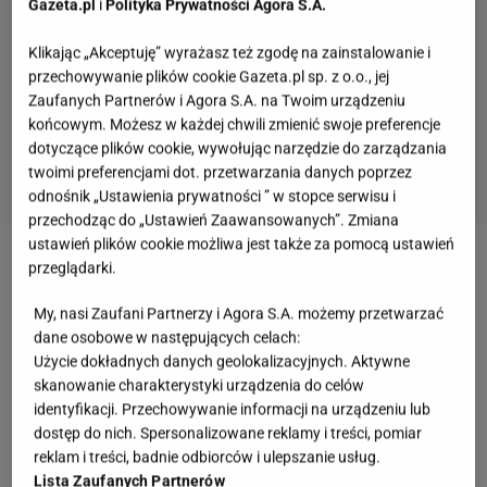
Gazeta.pl
i
Polityka Prywatności Agora S.A.
Klikając „Akceptuję” wyrażasz też zgodę na zainstalowanie i
przechowywanie plików cookie Gazeta.pl sp. z o.o., jej
Zaufanych Partnerów i Agora S.A. na Twoim urządzeniu
końcowym. Możesz w każdej chwili zmienić swoje preferencje
dotyczące plików cookie, wywołując narzędzie do zarządzania
twoimi preferencjami dot. przetwarzania danych poprzez
odnośnik „Ustawienia prywatności ” w stopce serwisu i
przechodząc do „Ustawień Zaawansowanych”. Zmiana
ustawień plików cookie możliwa jest także za pomocą ustawień
przeglądarki.
Zobacz wideo
Nie tylko chrześcijanie wierzą w
Jezusa
My, nasi Zaufani Partnerzy i Agora S.A. możemy przetwarzać
dane osobowe w następujących celach:
Użycie dokładnych danych geolokalizacyjnych. Aktywne
Więcej podobnych artykułów przeczytasz na stronie
skanowanie charakterystyki urządzenia do celów
głównej
Gazeta.pl
identyfikacji. Przechowywanie informacji na urządzeniu lub
dostęp do nich. Spersonalizowane reklamy i treści, pomiar
Kto wybierał treści, które znajdują się we
reklam i treści, badnie odbiorców i ulepszanie usług.
Lista Zaufanych Partnerów