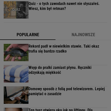
Quiz - o tych zawodach nawet nie słyszałeś.
Wiesz, kim był retman?
POPULARNE
NAJNOWSZE
Rekord padł w niewielkim stawie. Taki okaz
trafia się bardzo rzadko
Wsyp do pralki zamiast płynu. Ręczniki
odzyskają miękkość
Domowy sposób z folią pod telewizorem. Lepiej
pamiętać o zasadzie
Ten tusz otwiera oko jak po liftingu. Dla