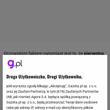
Oczywistym faktem natomiast jest to, że
pierwotna
wersja Biblii wyglądała zgoła odmiennie, od tej,
która jest nam znana współcześnie
. Jej autorów
było wielu, jednakże później, to ktoś inny odpowiadał
Droga Użytkowniczko, Drogi Użytkowniku,
za tzw.
selekcję najważniejszych treści
. Kim byli ci
jeśli wyrazisz zgodę klikając „Akceptuję”, Gazeta.pl sp. z o.o.
ludzie? Analizą tego tajemniczego zagadnienia zajął
oraz jej Zaufani Partnerzy, w tym [
676
] Zaufanych Partnerów
się serwis Focus.
IAB, jak również Agora S.A. będąca spółką powiązaną z
Gazeta.pl sp. z o.o., będą przetwarzać Twoje dane osobowe
takie jak adresy IP, adresy e-mail czy identyfikatory plików