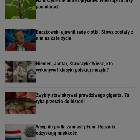
Na mszyce nie biorą oprysków. Wieszają to przy
pomidorach
Buczkowski ujawnił radę ciotki. Słowa zostały z
nim na całe życie
Niemen, Jantar, Krawczyk? Wiesz, kto
wykonywał klasyki polskiej muzyki?
Zwykły staw skrywał prawdziwego giganta. Ta
ryba przeszła do historii
Wsyp do pralki zamiast płynu. Ręczniki
odzyskają miękkość