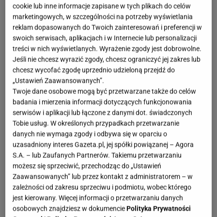
cookie lub inne informacje zapisane w tych plikach do celów
marketingowych, w szczególności na potrzeby wyświetlania
reklam dopasowanych do Twoich zainteresowań i preferencji w
swoich serwisach, aplikacjach i w Internecie lub personalizacji
treści w nich wyświetlanych. Wyrażenie zgody jest dobrowolne.
Jeśli nie chcesz wyrazić zgody, chcesz ograniczyć jej zakres lub
chcesz wycofać zgodę uprzednio udzieloną przejdź do
„Ustawień Zaawansowanych”.
Twoje dane osobowe mogą być przetwarzane także do celów
badania i mierzenia informacji dotyczących funkcjonowania
serwisów i aplikacji lub łączone z danymi dot. świadczonych
Tobie usług. W określonych przypadkach przetwarzanie
danych nie wymaga zgody i odbywa się w oparciu o
uzasadniony interes Gazeta.pl, jej spółki powiązanej – Agora
S.A. – lub Zaufanych Partnerów. Takiemu przetwarzaniu
możesz się sprzeciwić, przechodząc do „Ustawień
Zaawansowanych” lub przez kontakt z administratorem – w
zależności od zakresu sprzeciwu i podmiotu, wobec którego
jest kierowany. Więcej informacji o przetwarzaniu danych
osobowych znajdziesz w dokumencie
Polityka Prywatności