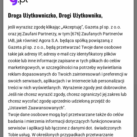
północno-zachodniej
Afryce
oraz w Ameryce
Droga Użytkowniczko, Drogi Użytkowniku,
Północnej. Uszatka zwyczajna jest aktywna nocą i
wówczas - ze względu na swoje upierzenie - staje
jeśli wyrazisz zgodę klikając „Akceptuję”, Gazeta.pl sp. z o.o.
oraz jej Zaufani Partnerzy, w tym [
676
] Zaufanych Partnerów
się wręcz niewidoczna. Odkrycie naukowców
IAB, jak również Agora S.A. będąca spółką powiązaną z
z
Uniwersytetu Drexela z Pensylwanii i
Gazeta.pl sp. z o.o., będą przetwarzać Twoje dane osobowe
Uniwersytetu Północnego Michigan
nieco jednak
takie jak adresy IP, adresy e-mail czy identyfikatory plików
cookie lub inne informacje zapisane w tych plikach do celów
przeczy tej teorii. Okazuje się, że w określonych
marketingowych, w szczególności na potrzeby wyświetlania
warunkach
pióra ptaka zaczynają świecić
.
reklam dopasowanych do Twoich zainteresowań i preferencji w
swoich serwisach, aplikacjach i w Internecie lub personalizacji
treści w nich wyświetlanych. Wyrażenie zgody jest dobrowolne.
Jeśli nie chcesz wyrazić zgody, chcesz ograniczyć jej zakres lub
chcesz wycofać zgodę uprzednio udzieloną przejdź do
„Ustawień Zaawansowanych”.
Twoje dane osobowe mogą być przetwarzane także do celów
badania i mierzenia informacji dotyczących funkcjonowania
serwisów i aplikacji lub łączone z danymi dot. świadczonych
Tobie usług. W określonych przypadkach przetwarzanie