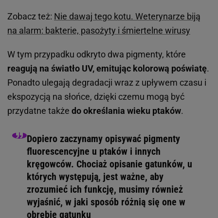
Zobacz też:
Nie dawaj tego kotu. Weterynarze biją
na alarm: bakterie, pasożyty i śmiertelne wirusy
W tym przypadku odkryto dwa pigmenty, które
reagują na światło UV, emitując kolorową poświatę
.
Ponadto ulegają degradacji wraz z upływem czasu i
ekspozycją na słońce, dzięki czemu mogą być
przydatne także
do określania wieku ptaków
.
Dopiero zaczynamy opisywać pigmenty
fluorescencyjne u ptaków i innych
kręgowców. Chociaż opisanie gatunków, u
których występują, jest ważne, aby
zrozumieć ich funkcję, musimy również
wyjaśnić, w jaki sposób różnią się one w
obrębie gatunku