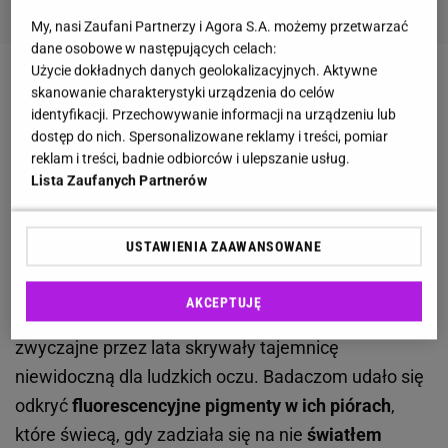
My, nasi Zaufani Partnerzy i Agora S.A. możemy przetwarzać
dane osobowe w następujących celach:
Użycie dokładnych danych geolokalizacyjnych. Aktywne
Zobacz wideo
Największa atrakcja Hanoweru robi
skanowanie charakterystyki urządzenia do celów
identyfikacji. Przechowywanie informacji na urządzeniu lub
piorunujące wrażenie!
dostęp do nich. Spersonalizowane reklamy i treści, pomiar
reklam i treści, badnie odbiorców i ulepszanie usług.
Uszatka zwyczajna świeci w ciemności. W jej
Lista Zaufanych Partnerów
piórach znaleziono fluorescencyjne pigmenty
USTAWIENIA ZAAWANSOWANE
Jak informuje serwis Earth, najnowsze badania
przeprowadzone przez naukowców z
AKCEPTUJĘ
amerykańskich uczelni wskazują, że uszatki
zwyczajne przez lata skrywały tajemnicę
niewidoczną dla ludzkich oczu. Badaczom udało się
odkryć
fluorescencyjne pigmenty w ich piórach
,
które świecą, gdy zadziała się na nie
światłem