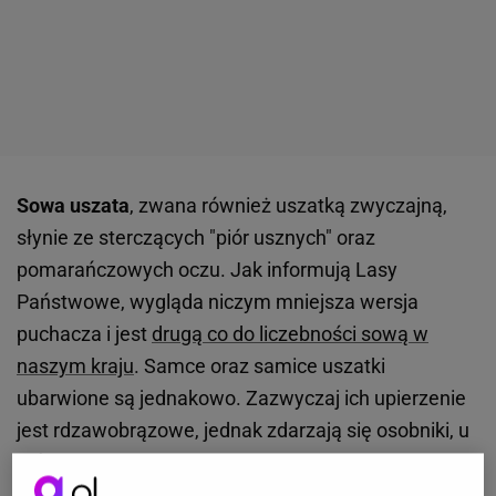
Sowa uszata
, zwana również uszatką zwyczajną,
słynie ze sterczących "piór usznych" oraz
pomarańczowych oczu. Jak informują Lasy
Państwowe, wygląda niczym mniejsza wersja
puchacza i jest
drugą co do liczebności sową w
naszym kraju
. Samce oraz samice uszatki
ubarwione są jednakowo. Zazwyczaj ich upierzenie
jest rdzawobrązowe, jednak zdarzają się osobniki, u
których dominuje kolor szary. Ten gatunek
występuje nie tylko w Europie, ale także
Azji
,