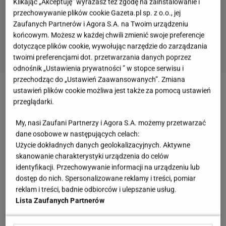
Klikając „Akceptuję” wyrażasz też zgodę na zainstalowanie i
przechowywanie plików cookie Gazeta.pl sp. z o.o., jej
Zaufanych Partnerów i Agora S.A. na Twoim urządzeniu
końcowym. Możesz w każdej chwili zmienić swoje preferencje
dotyczące plików cookie, wywołując narzędzie do zarządzania
twoimi preferencjami dot. przetwarzania danych poprzez
odnośnik „Ustawienia prywatności ” w stopce serwisu i
przechodząc do „Ustawień Zaawansowanych”. Zmiana
ustawień plików cookie możliwa jest także za pomocą ustawień
Zobacz wideo
"Barbie" - filmowa opowieść o
przeglądarki.
ideałach [ZWIASTUN]
My, nasi Zaufani Partnerzy i Agora S.A. możemy przetwarzać
dane osobowe w następujących celach:
Więcej podobnych artykułów przeczytasz na stronie
Użycie dokładnych danych geolokalizacyjnych. Aktywne
głównej
Gazeta.pl
skanowanie charakterystyki urządzenia do celów
identyfikacji. Przechowywanie informacji na urządzeniu lub
Film o "Barbie" mógł tak naprawdę nie powstać.
dostęp do nich. Spersonalizowane reklamy i treści, pomiar
reklam i treści, badnie odbiorców i ulepszanie usług.
Takiego zdania jest główna aktorka, Margot Robbie
Lista Zaufanych Partnerów
W filmie "Barbie"
wystąpią między innymi: Dua Lipa
,