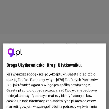
Już
21 lipca 2023
zobaczymy w kinach nową
produkcję
Grety Gerwig - "Barbie"
. W głównej roli
kultowej lalki zobaczymy
Margot Robbie
. Gwiazda
Droga Użytkowniczko, Drogi Użytkowniku,
przyznała, że kiedy przeczytała scenariusz, była
przekonana, że żadne studio nie będzie chciało
jeśli wyrazisz zgodę klikając „Akceptuję”, Gazeta.pl sp. z o.o.
oraz jej Zaufani Partnerzy, w tym [
676
] Zaufanych Partnerów
sfinansować komedii. Powód? Kontrowersyjny.
IAB, jak również Agora S.A. będąca spółką powiązaną z
Gazeta.pl sp. z o.o., będą przetwarzać Twoje dane osobowe
takie jak adresy IP, adresy e-mail czy identyfikatory plików
cookie lub inne informacje zapisane w tych plikach do celów
marketingowych, w szczególności na potrzeby wyświetlania