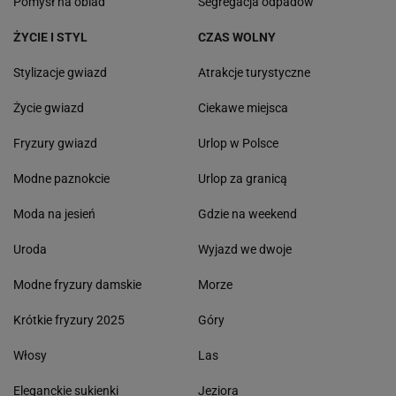
Pomysł na obiad
Segregacja odpadów
ŻYCIE I STYL
CZAS WOLNY
Stylizacje gwiazd
Atrakcje turystyczne
Życie gwiazd
Ciekawe miejsca
Fryzury gwiazd
Urlop w Polsce
Modne paznokcie
Urlop za granicą
Moda na jesień
Gdzie na weekend
Uroda
Wyjazd we dwoje
Modne fryzury damskie
Morze
Krótkie fryzury 2025
Góry
Włosy
Las
Eleganckie sukienki
Jeziora