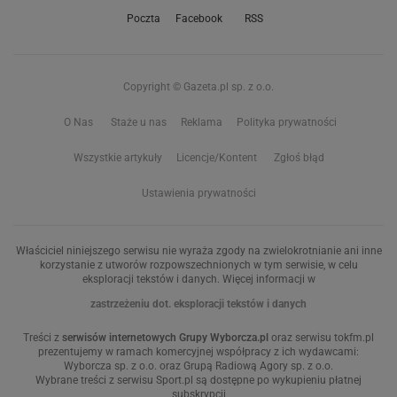
Poczta
Facebook
RSS
Copyright © Gazeta.pl sp. z o.o.
O Nas
Staże u nas
Reklama
Polityka prywatności
Wszystkie artykuły
Licencje/Kontent
Zgłoś błąd
Ustawienia prywatności
Właściciel niniejszego serwisu nie wyraża zgody na zwielokrotnianie ani inne
korzystanie z utworów rozpowszechnionych w tym serwisie, w celu
eksploracji tekstów i danych. Więcej informacji w
zastrzeżeniu dot. eksploracji tekstów i danych
Treści z
serwisów internetowych Grupy Wyborcza.pl
oraz serwisu tokfm.pl
prezentujemy w ramach komercyjnej współpracy z ich wydawcami:
Wyborcza sp. z o.o. oraz Grupą Radiową Agory sp. z o.o.
Wybrane treści z serwisu Sport.pl są dostępne po wykupieniu płatnej
subskrypcji