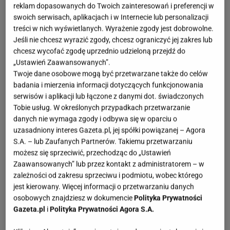
reklam dopasowanych do Twoich zainteresowań i preferencji w
swoich serwisach, aplikacjach i w Internecie lub personalizacji
treści w nich wyświetlanych. Wyrażenie zgody jest dobrowolne.
Jeśli nie chcesz wyrazić zgody, chcesz ograniczyć jej zakres lub
chcesz wycofać zgodę uprzednio udzieloną przejdź do
„Ustawień Zaawansowanych”.
Twoje dane osobowe mogą być przetwarzane także do celów
badania i mierzenia informacji dotyczących funkcjonowania
serwisów i aplikacji lub łączone z danymi dot. świadczonych
Tobie usług. W określonych przypadkach przetwarzanie
danych nie wymaga zgody i odbywa się w oparciu o
uzasadniony interes Gazeta.pl, jej spółki powiązanej – Agora
S.A. – lub Zaufanych Partnerów. Takiemu przetwarzaniu
możesz się sprzeciwić, przechodząc do „Ustawień
Zaawansowanych” lub przez kontakt z administratorem – w
zależności od zakresu sprzeciwu i podmiotu, wobec którego
jest kierowany. Więcej informacji o przetwarzaniu danych
osobowych znajdziesz w dokumencie
Polityka Prywatności
Gazeta.pl
i
Polityka Prywatności Agora S.A.