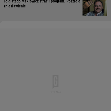
To dlatego Makłowicz stracił program. Poszło o
zniesławienie