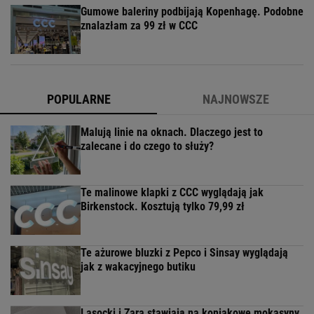
Gumowe baleriny podbijają Kopenhagę. Podobne
znalazłam za 99 zł w CCC
POPULARNE
NAJNOWSZE
Malują linie na oknach. Dlaczego jest to
zalecane i do czego to służy?
Te malinowe klapki z CCC wyglądają jak
Birkenstock. Kosztują tylko 79,99 zł
Te ażurowe bluzki z Pepco i Sinsay wyglądają
jak z wakacyjnego butiku
Lasocki i Zara stawiają na koniakowe mokasyny.