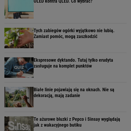
OLED kontra QLED. Co wybrać?
Tych zabiegów ogórki wyjątkowo nie lubią.
Zamiast pomóc, mogą zaszkodzić
Ekspresowe dyktando. Tutaj tylko erudyta
zasługuje na komplet punktów
Białe linie pojawiają się na oknach. Nie są
dekoracją, mają zadanie
Te ażurowe bluzki z Pepco i Sinsay wyglądają
jak z wakacyjnego butiku