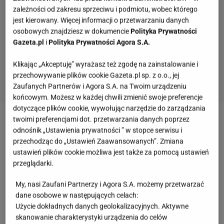
zależności od zakresu sprzeciwu i podmiotu, wobec którego
jest kierowany. Więcej informacji o przetwarzaniu danych
osobowych znajdziesz w dokumencie
Polityka Prywatności
Gazeta.pl
i
Polityka Prywatności Agora S.A.
Klikając „Akceptuję” wyrażasz też zgodę na zainstalowanie i
przechowywanie plików cookie Gazeta.pl sp. z o.o., jej
Zaufanych Partnerów i Agora S.A. na Twoim urządzeniu
końcowym. Możesz w każdej chwili zmienić swoje preferencje
dotyczące plików cookie, wywołując narzędzie do zarządzania
twoimi preferencjami dot. przetwarzania danych poprzez
Zobacz wideo
Warszawscy policjanci odzyskali
odnośnik „Ustawienia prywatności ” w stopce serwisu i
obraz o wartości ponad miliona złotych
przechodząc do „Ustawień Zaawansowanych”. Zmiana
ustawień plików cookie możliwa jest także za pomocą ustawień
przeglądarki.
Więcej podobnych artykułów przeczytasz na stronie
głównej
Gazeta.pl
My, nasi Zaufani Partnerzy i Agora S.A. możemy przetwarzać
dane osobowe w następujących celach:
Użycie dokładnych danych geolokalizacyjnych. Aktywne
Czym jest plama na obrazie "Mona Lisy"? Leonardo
skanowanie charakterystyki urządzenia do celów