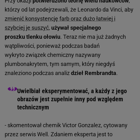
Przy okazji
potwierdzono teorię wielu naukowców
,
którzy od lat podejrzewali, że Leonardo da Vinci, aby
zmienić konsystencję farb oraz dużo łatwiej i
szybciej je suszyć
,
używał specjalnego
proszku tlenku ołowiu
. Teraz nie ma już żadnych
wątpliwości, ponieważ podczas badań
wykryto związek chemiczny nazywany
plumbonakrytem, tym samym, który niegdyś
znaleziono podczas analiz
dzieł Rembrandta
.
Uwielbiał eksperymentować, a każdy z jego
obrazów jest zupełnie inny pod względem
technicznym
- skomentował chemik Victor Gonzalez, cytowany
przez serwis Well. Zdaniem eksperta jest to