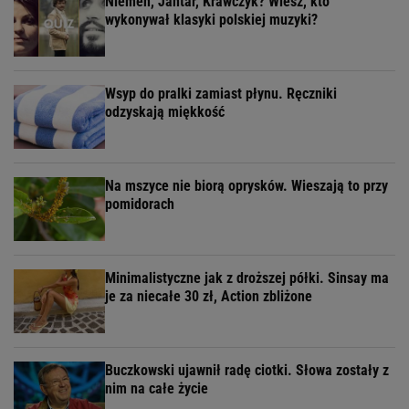
Niemen, Jantar, Krawczyk? Wiesz, kto
wykonywał klasyki polskiej muzyki?
Wsyp do pralki zamiast płynu. Ręczniki
odzyskają miękkość
Na mszyce nie biorą oprysków. Wieszają to przy
pomidorach
Minimalistyczne jak z droższej półki. Sinsay ma
je za niecałe 30 zł, Action zbliżone
Buczkowski ujawnił radę ciotki. Słowa zostały z
nim na całe życie