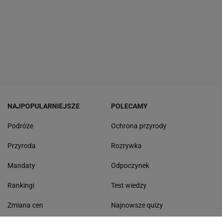
NAJPOPULARNIEJSZE
POLECAMY
Podróże
Ochrona przyrody
Przyroda
Rozrywka
Mandaty
Odpoczynek
Rankingi
Test wiedzy
Zmiana cen
Najnowsze quizy