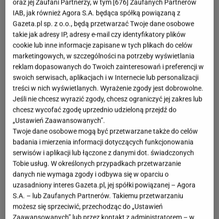
oraz jej Zaufani Partnerzy, w tym [
676
] Zaufanych Partnerów
IAB, jak również Agora S.A. będąca spółką powiązaną z
Gazeta.pl sp. z o.o., będą przetwarzać Twoje dane osobowe
takie jak adresy IP, adresy e-mail czy identyfikatory plików
cookie lub inne informacje zapisane w tych plikach do celów
marketingowych, w szczególności na potrzeby wyświetlania
reklam dopasowanych do Twoich zainteresowań i preferencji w
swoich serwisach, aplikacjach i w Internecie lub personalizacji
treści w nich wyświetlanych. Wyrażenie zgody jest dobrowolne.
Jeśli nie chcesz wyrazić zgody, chcesz ograniczyć jej zakres lub
chcesz wycofać zgodę uprzednio udzieloną przejdź do
„Ustawień Zaawansowanych”.
Twoje dane osobowe mogą być przetwarzane także do celów
badania i mierzenia informacji dotyczących funkcjonowania
serwisów i aplikacji lub łączone z danymi dot. świadczonych
Tobie usług. W określonych przypadkach przetwarzanie
danych nie wymaga zgody i odbywa się w oparciu o
uzasadniony interes Gazeta.pl, jej spółki powiązanej – Agora
S.A. – lub Zaufanych Partnerów. Takiemu przetwarzaniu
możesz się sprzeciwić, przechodząc do „Ustawień
Zaawansowanych” lub przez kontakt z administratorem – w