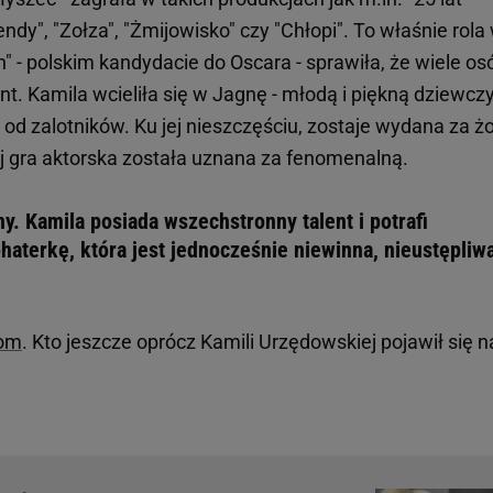
y", "Zołza", "Żmijowisko" czy "Chłopi". To właśnie rola
ch" - polskim kandydacie do Oscara - sprawiła, że wiele os
ent. Kamila wcieliła się w Jagnę - młodą i piękną dziewcz
ę od zalotników. Ku jej nieszczęściu, zostaje wydana za ż
 gra aktorska została uznana za fenomenalną.
ny. Kamila posiada wszechstronny talent i potrafi
haterkę, która jest jednocześnie niewinna, nieustępliw
com
. Kto jeszcze oprócz Kamili Urzędowskiej pojawił się n