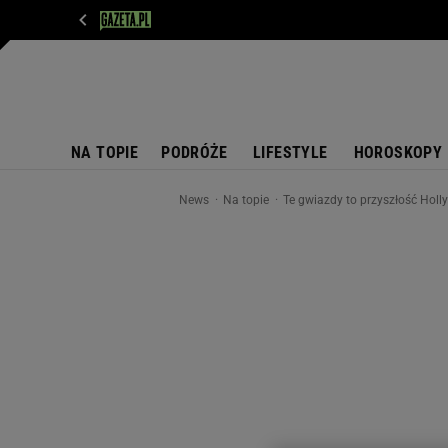
WIADOMOŚCI
NEXT
SPORT
PLOTEK
D
NA TOPIE
PODRÓŻE
LIFESTYLE
HOROSKOPY
News
Na topie
Te gwiazdy to przyszłość Hol