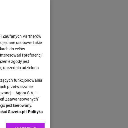
6
] Zaufanych Partnerów
woje dane osobowe takie
likach do celów
teresowań i preferencji
ażenie zgody jest
dę uprzednio udzieloną
yczących funkcjonowania
kach przetwarzanie
ązanej – Agora S.A. –
awień Zaawansowanych”
go jest kierowany.
ości Gazeta.pl
i
Polityka