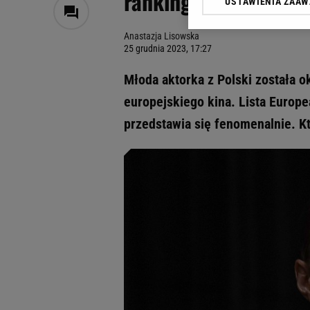
rankingu padło pols
USTAWIENIA ZAA
Klikając „Akceptuję” wyra
Zaufanych Partnerów i A
Anastazja Lisowska
dotyczące plików cookie,
25 grudnia 2023, 17:27
odnośnik „Ustawienia pr
plików cookie możliwa je
Młoda aktorka z Polski została o
My, nasi Zaufani Partne
europejskiego kina. Lista Europe
Użycie dokładnych danych
przedstawia się fenomenalnie. K
Przechowywanie informacji
badnie odbiorców i uleps