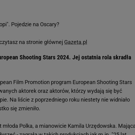
łopi". Pojedzie na Oscary?
czytasz na stronie głównej
Gazeta.pl
opean Shooting Stars 2024. Jej ostatnia rola skradła
opean Film Promotion program European Shooting Stars
wanych aktorek oraz aktorów, którzy wydają się być
. Na liście z poprzedniego roku niestety nie widniało
tko się zmieniło.
st młoda Polka, a mianowicie Kamila Urzędowska. Mając
łyszeć - zagrała w takich produkcjach jak m.in. "25 lat