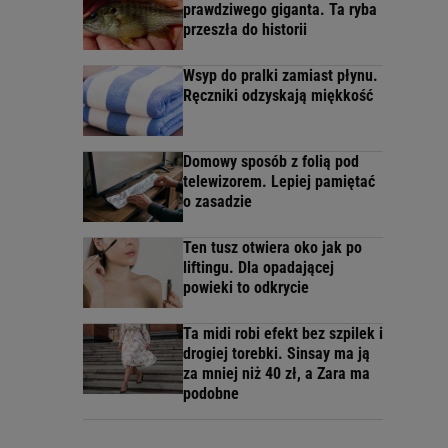
prawdziwego giganta. Ta ryba
przeszła do historii
Wsyp do pralki zamiast płynu.
Ręczniki odzyskają miękkość
Domowy sposób z folią pod
telewizorem. Lepiej pamiętać
o zasadzie
Ten tusz otwiera oko jak po
liftingu. Dla opadającej
powieki to odkrycie
Ta midi robi efekt bez szpilek i
drogiej torebki. Sinsay ma ją
za mniej niż 40 zł, a Zara ma
podobne