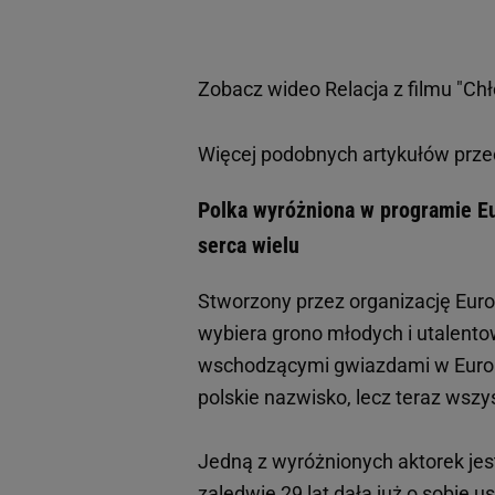
Zobacz wideo
Relacja z filmu "Ch
Więcej podobnych artykułów prze
Polka wyróżniona w programie Eur
serca wielu
Stworzony przez organizację Eur
wybiera grono młodych i utalento
wschodzącymi gwiazdami w Europie
polskie nazwisko, lecz teraz wszys
Jedną z wyróżnionych aktorek je
zaledwie 29 lat dała już o sobie us