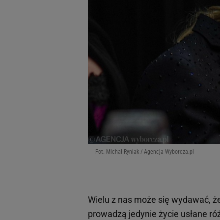
Fot. Michał Ryniak / Agencja Wyborcza.pl
Wielu z nas może się wydawać, że
prowadzą jedynie życie usłane róż