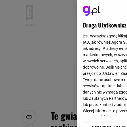
Droga Użytkownicz
jeśli wyrazisz zgodę klika
IAB, jak również Agora S
jak adresy IP, adresy e-m
marketingowych, w szcze
w swoich serwisach, aplik
dobrowolne. Jeśli nie ch
przejdź do „Ustawień Z
Twoje dane osobowe mogą
serwisów i aplikacji lub
danych nie wymaga zgody 
lub Zaufanych Partnerów
lub przez kontakt z admi
Więcej informacji o prz
Te gwiazdy to przys
Prywatności Agora S.A.