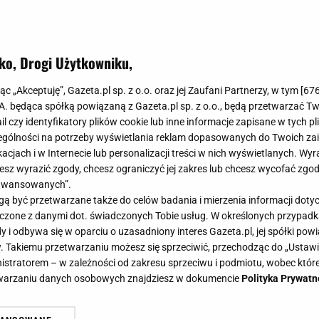
ko, Drogi Użytkowniku,
jąc „Akceptuję”, Gazeta.pl sp. z o.o. oraz jej Zaufani Partnerzy, w tym [
67
.A. będąca spółką powiązaną z Gazeta.pl sp. z o.o., będą przetwarzać T
ail czy identyfikatory plików cookie lub inne informacje zapisane w tych p
gólności na potrzeby wyświetlania reklam dopasowanych do Twoich zain
acjach i w Internecie lub personalizacji treści w nich wyświetlanych. Wyr
cesz wyrazić zgody, chcesz ograniczyć jej zakres lub chcesz wycofać zgo
aawansowanych”.
 być przetwarzane także do celów badania i mierzenia informacji dot
 łączone z danymi dot. świadczonych Tobie usług. W określonych przypad
i odbywa się w oparciu o uzasadniony interes Gazeta.pl, jej spółki powi
. Takiemu przetwarzaniu możesz się sprzeciwić, przechodząc do „Ust
nistratorem – w zależności od zakresu sprzeciwu i podmiotu, wobec które
etwarzaniu danych osobowych znajdziesz w dokumencie
Polityka Prywatn
złość Hollywood. W prestiżowym