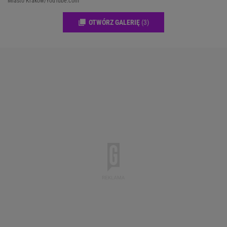
Miasto Kraków/YouTube.com
OTWÓRZ GALERIĘ
(3)