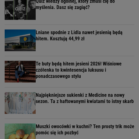
Quiz wiedzy ogólnej, który zmusi cię do
myślenia. Dasz się zagiąć?
Lniane spodnie z Lidla nawet jesienią będą
hitem. Kosztują 44,99 zł
Te buty będą hitem jesieni 2026! Wiśniowe
czółenka to kwintesencja luksusu i
ponadczasowego stylu
Najpiękniejsze sukienki z Medicine na nowy
sezon. Ta z haftowanymi kwiatami to istny skarb
Muszki owocówki w kuchni? Ten prosty trik może
pomóc się ich pozbyć