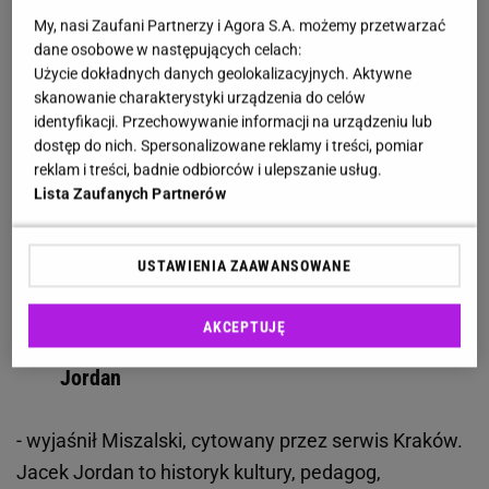
czego 13 zakwalifikowało się do testu wiedzy.
My, nasi Zaufani Partnerzy i Agora S.A. możemy przetwarzać
dane osobowe w następujących celach:
Natomiast w rozmowach rozstrzygających
wzięło
Użycie dokładnych danych geolokalizacyjnych. Aktywne
udział już tylko ośmiu kandydatów
.
skanowanie charakterystyki urządzenia do celów
identyfikacji. Przechowywanie informacji na urządzeniu lub
dostęp do nich. Spersonalizowane reklamy i treści, pomiar
Kandydatem, który spełnił w trakcie naboru
reklam i treści, badnie odbiorców i ulepszanie usług.
wszystkie wymagania formalne, uzyskał
Lista Zaufanych Partnerów
najwyższy wynik podczas poszczególnych
etapów konkursu zarówno z testu wiedzy, jak
i rozmowy kwalifikacyjnej, przedstawił
USTAWIENIA ZAAWANSOWANE
najbardziej trafną koncepcję pracy Komisji
Zrównoważonej Gospodarki Nocy oraz plan
AKCEPTUJĘ
działania na najbliższy rok, jest pan Jacek
Jordan
- wyjaśnił Miszalski, cytowany przez serwis Kraków.
Jacek Jordan to historyk kultury, pedagog,