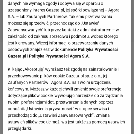
danych nie wymaga zgody i odbywa się w oparciu o
uzasadniony interes Gazeta.pl, jej spółki powiązanej – Agora
S.A. – lub Zaufanych Partnerów. Takiemu przetwarzaniu
możesz się sprzeciwić, przechodząc do „Ustawień
Zaawansowanych” lub przez kontakt z administratorem – w
zależności od zakresu sprzeciwu i podmiotu, wobec którego
jest kierowany. Więcej informacji o przetwarzaniu danych
osobowych znajdziesz w dokumencie
Polityka Prywatności
Zobacz wideo
Miłosz Jakubowski: Mieszkańcy z
Gazeta.pl
i
Polityka Prywatności Agora S.A.
czasem przyzwyczają się do stref czystego
Klikając „Akceptuję” wyrażasz też zgodę na zainstalowanie i
transportu
przechowywanie plików cookie Gazeta.pl sp. z o.o., jej
Zaufanych Partnerów i Agora S.A. na Twoim urządzeniu
końcowym. Możesz w każdej chwili zmienić swoje preferencje
Kraków wydarzenia. Powołano burmistrza nocnego
dotyczące plików cookie, wywołując narzędzie do zarządzania
twoimi preferencjami dot. przetwarzania danych poprzez
Nabór na nowe stanowisko został ogłoszony pod
odnośnik „Ustawienia prywatności ” w stopce serwisu i
koniec czerwca tego roku,
z inicjatywy prezydenta
przechodząc do „Ustawień Zaawansowanych”. Zmiana
ustawień plików cookie możliwa jest także za pomocą ustawień
historycznej stolicy Polski
Aleksandra
przeglądarki.
Miszalskiego. Do konkursu zgłosiło się 21 osób, z