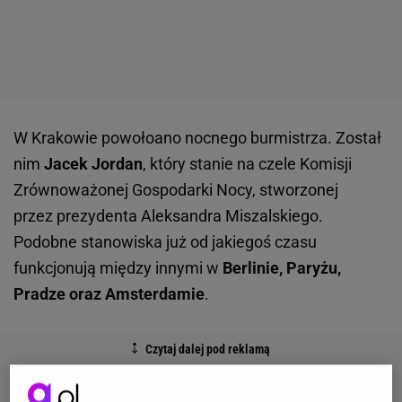
W Krakowie powołoano nocnego burmistrza. Został
nim
Jacek Jordan
, który stanie na czele Komisji
Zrównoważonej Gospodarki Nocy, stworzonej
przez prezydenta Aleksandra Miszalskiego.
Podobne stanowiska już od jakiegoś czasu
funkcjonują między innymi w
Berlinie, Paryżu,
Pradze oraz Amsterdamie
.