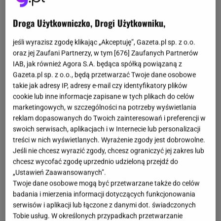
Droga Użytkowniczko, Drogi Użytkowniku,
jeśli wyrazisz zgodę klikając „Akceptuję”, Gazeta.pl sp. z o.o.
oraz jej Zaufani Partnerzy, w tym [
676
] Zaufanych Partnerów
IAB, jak również Agora S.A. będąca spółką powiązaną z
Gazeta.pl sp. z o.o., będą przetwarzać Twoje dane osobowe
takie jak adresy IP, adresy e-mail czy identyfikatory plików
cookie lub inne informacje zapisane w tych plikach do celów
marketingowych, w szczególności na potrzeby wyświetlania
reklam dopasowanych do Twoich zainteresowań i preferencji w
swoich serwisach, aplikacjach i w Internecie lub personalizacji
treści w nich wyświetlanych. Wyrażenie zgody jest dobrowolne.
Jeśli nie chcesz wyrazić zgody, chcesz ograniczyć jej zakres lub
chcesz wycofać zgodę uprzednio udzieloną przejdź do
„Ustawień Zaawansowanych”.
Twoje dane osobowe mogą być przetwarzane także do celów
badania i mierzenia informacji dotyczących funkcjonowania
serwisów i aplikacji lub łączone z danymi dot. świadczonych
Tobie usług. W określonych przypadkach przetwarzanie