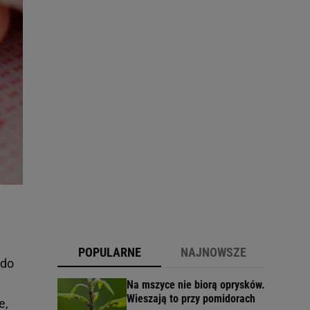
POPULARNE
NAJNOWSZE
 do
Na mszyce nie biorą oprysków.
Wieszają to przy pomidorach
e,