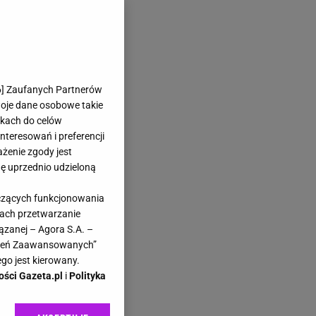
6
] Zaufanych Partnerów
woje dane osobowe takie
likach do celów
teresowań i preferencji
ażenie zgody jest
dę uprzednio udzieloną
yczących funkcjonowania
kach przetwarzanie
ązanej – Agora S.A. –
awień Zaawansowanych”
go jest kierowany.
ości Gazeta.pl
i
Polityka