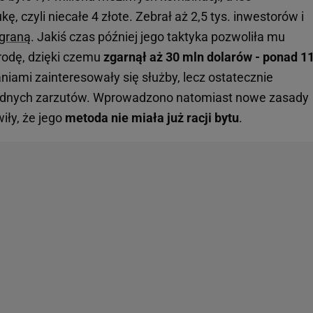
ę, czyli niecałe 4 złote. Zebrał aż 2,5 tys. inwestorów i
ygraną
. Jakiś czas później jego taktyka pozwoliła mu
rodę, dzięki czemu
zgarnął aż 30 mln dolarów - ponad 1
aniami zainteresowały się służby, lecz ostatecznie
adnych zarzutów. Wprowadzono natomiast nowe zasady
wiły, że jego
metoda nie miała już racji bytu
.