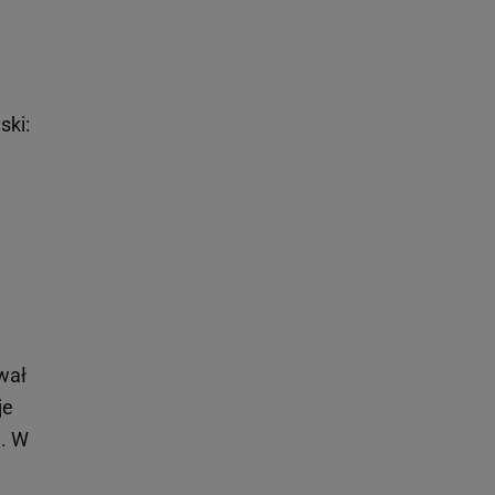
ski:
wał
je
i. W