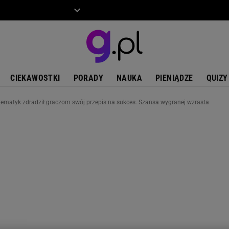
ZIECKO
MOTO
CIEKAWOSTKI
PORADY
NAUKA
PIENIĄDZE
QUIZY
tematyk zdradził graczom swój przepis na sukces. Szansa wygranej wzrasta