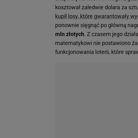
kosztował zaledwie dolara za sztuk
kupił losy, które gwarantowały w
ponownie sięgnąć po główną nag
mln złotych
. Z czasem jego dział
matematykowi nie postawiono ż
funkcjonowania loterii, które spra