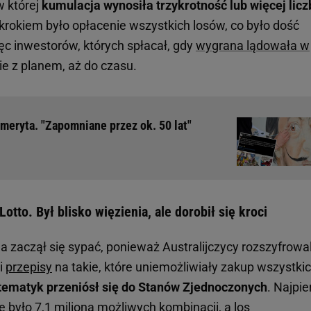
w której
kumulacja wynosiła trzykrotność lub więcej licz
 krokiem było opłacenie wszystkich losów, co było dość
c inwestorów, których spłacał, gdy
wygrana lądowała w
ie z planem, aż do czasu.
meryta. "Zapomniane przez ok. 50 lat"
tto. Był blisko więzienia, ale dorobił się kroci
aczął się sypać, ponieważ Australijczycy rozszyfrowal
i
przepisy
na takie, które uniemożliwiały zakup wszystki
ematyk przeniósł się do Stanów Zjednoczonych
. Najpi
dzie było 7,1 miliona możliwych kombinacji, a los