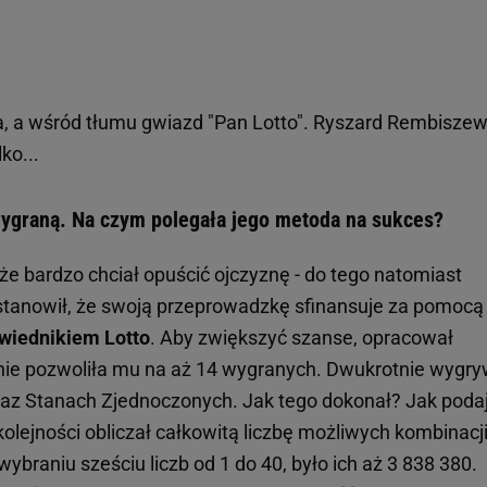
, a wśród tłumu gwiazd "Pan Lotto". Ryszard Rembiszew
ko...
ygraną. Na czym polegała jego metoda na sukces?
 że bardzo chciał opuścić ojczyznę - do tego natomiast
stanowił, że swoją przeprowadzkę sfinansuje za pomocą
iednikiem Lotto
. Aby zwiększyć szanse, opracował
znie pozwoliła mu na aż 14 wygranych. Dwukrotnie wygry
 oraz Stanach Zjednoczonych. Jak tego dokonał? Jak poda
olejności obliczał całkowitą liczbę możliwych kombinacj
 wybraniu sześciu liczb od 1 do 40, było ich aż 3 838 380.