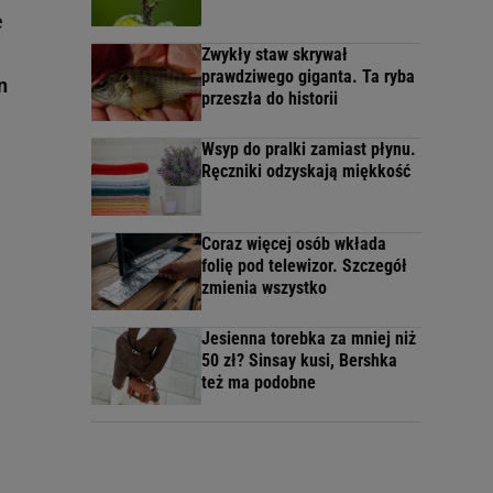
e
Zwykły staw skrywał
prawdziwego giganta. Ta ryba
n
przeszła do historii
Wsyp do pralki zamiast płynu.
Ręczniki odzyskają miękkość
Coraz więcej osób wkłada
folię pod telewizor. Szczegół
zmienia wszystko
Jesienna torebka za mniej niż
50 zł? Sinsay kusi, Bershka
też ma podobne