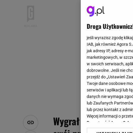
Droga Użytkownicz
jeśli wyrazisz zgodę klika
IAB, jak również Agora S
jak adresy IP, adresy e-m
marketingowych, w szcze
w swoich serwisach, aplik
dobrowolne. Jeśli nie ch
przejdź do „Ustawień Z
Twoje dane osobowe mogą
serwisów i aplikacji lub
danych nie wymaga zgody 
lub Zaufanych Partnerów
lub przez kontakt z admi
Więcej informacji o prz
Wygrał w Lotto aż 14
Prywatności Agora S.A.