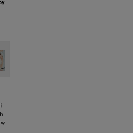
by
i
ch
erw