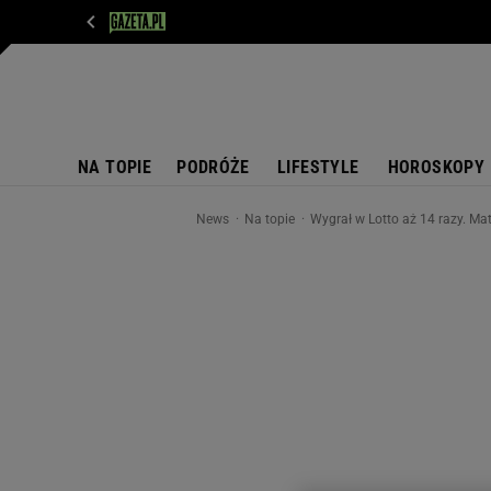
WIADOMOŚCI
NEXT
SPORT
PLOTEK
D
NA TOPIE
PODRÓŻE
LIFESTYLE
HOROSKOPY
News
Na topie
Wygrał w Lotto aż 14 razy. Ma