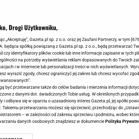
ko, Drogi Użytkowniku,
jąc „Akceptuję”, Gazeta.pl sp. z o.o. oraz jej Zaufani Partnerzy, w tym [
67
.A. będąca spółką powiązaną z Gazeta.pl sp. z o.o., będą przetwarzać T
ail czy identyfikatory plików cookie lub inne informacje zapisane w tych p
gólności na potrzeby wyświetlania reklam dopasowanych do Twoich zain
acjach i w Internecie lub personalizacji treści w nich wyświetlanych. Wyr
cesz wyrazić zgody, chcesz ograniczyć jej zakres lub chcesz wycofać zgo
aawansowanych”.
 być przetwarzane także do celów badania i mierzenia informacji dot
 łączone z danymi dot. świadczonych Tobie usług. W określonych przypad
i odbywa się w oparciu o uzasadniony interes Gazeta.pl, jej spółki powi
. Takiemu przetwarzaniu możesz się sprzeciwić, przechodząc do „Ust
nistratorem – w zależności od zakresu sprzeciwu i podmiotu, wobec które
etwarzaniu danych osobowych znajdziesz w dokumencie
Polityka Prywatn
 razy. Matematyk zdradził graczom