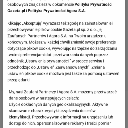
osobowych znajdziesz w dokumencie
Polityka Prywatności
Gazeta.pl
i
Polityka Prywatności Agora S.A.
Klikając „Akceptuję” wyrażasz też zgodę na zainstalowanie i
przechowywanie plików cookie Gazeta.pl sp. z o.o., jej
Zaufanych Partnerów i Agora S.A. na Twoim urządzeniu
końcowym. Możesz w każdej chwili zmienić swoje preferencje
dotyczące plików cookie, wywołując narzędzie do zarządzania
twoimi preferencjami dot. przetwarzania danych poprzez
odnośnik „Ustawienia prywatności ” w stopce serwisu i
przechodząc do „Ustawień Zaawansowanych”. Zmiana
ustawień plików cookie możliwa jest także za pomocą ustawień
przeglądarki.
My, nasi Zaufani Partnerzy i Agora S.A. możemy przetwarzać
dane osobowe w następujących celach:
Zobacz wideo
Dorota Olszewska: Mimo nowelizacji
Użycie dokładnych danych geolokalizacyjnych. Aktywne
skanowanie charakterystyki urządzenia do celów
prawa o przewozach osób nie będzie bezpieczniej,
identyfikacji. Przechowywanie informacji na urządzeniu lub
ale na pewno drożej
dostęp do nich. Spersonalizowane reklamy i treści, pomiar