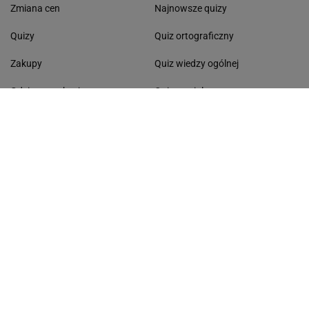
Zmiana cen
Najnowsze quizy
Quizy
Quiz ortograficzny
Zakupy
Quiz wiedzy ogólnej
Gdzie na wakacje
Quiz - seriale
Morze Bałtyckie
Dyktando
Lasy Państwowe
Dni wolne od pracy
Życzenia
Kolęda 2026
Pomysł na obiad
Segregacja odpadów
ŻYCIE I STYL
CZAS WOLNY
Stylizacje gwiazd
Atrakcje turystyczne
Życie gwiazd
Ciekawe miejsca