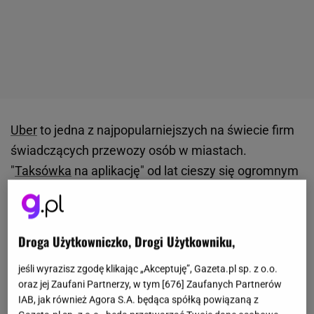
Uber
to jedna z najpopularniejszych na świecie firm
świadczących przewozy osób w miastach.
"
Taksówka
na aplikację" od lat cieszy się ogromnym
zainteresowaniem przede wszystkim z powodu
prostej obsługi, niskiej kwoty za przejazd i dużej
liczby kierowców. Z Ubera można korzystać w wielu
Droga Użytkowniczko, Drogi Użytkowniku,
polskich miastach, a teraz do tego zestawienia
jeśli wyrazisz zgodę klikając „Akceptuję”, Gazeta.pl sp. z o.o.
dochodzi jeszcze Zakopane. Dla mieszkańców i
oraz jej Zaufani Partnerzy, w tym [
676
] Zaufanych Partnerów
turystów z pewnością jest to dobra wiadomość,
IAB, jak również Agora S.A. będąca spółką powiązaną z
jednak nieco mniej uradowani są kierowcy lokalnych