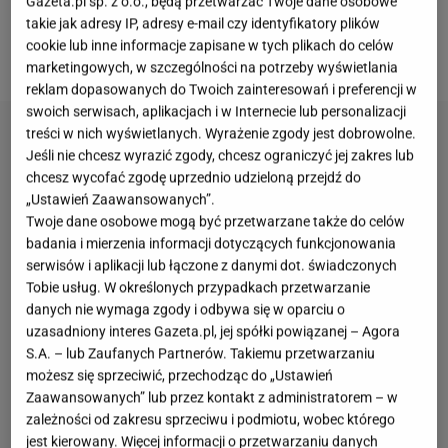
Gazeta.pl sp. z o.o., będą przetwarzać Twoje dane osobowe
takie jak adresy IP, adresy e-mail czy identyfikatory plików
taksówek. Muszą zmierzyć się z poważną
cookie lub inne informacje zapisane w tych plikach do celów
konkurencją.
marketingowych, w szczególności na potrzeby wyświetlania
reklam dopasowanych do Twoich zainteresowań i preferencji w
swoich serwisach, aplikacjach i w Internecie lub personalizacji
treści w nich wyświetlanych. Wyrażenie zgody jest dobrowolne.
Jeśli nie chcesz wyrazić zgody, chcesz ograniczyć jej zakres lub
chcesz wycofać zgodę uprzednio udzieloną przejdź do
„Ustawień Zaawansowanych”.
Twoje dane osobowe mogą być przetwarzane także do celów
badania i mierzenia informacji dotyczących funkcjonowania
serwisów i aplikacji lub łączone z danymi dot. świadczonych
Tobie usług. W określonych przypadkach przetwarzanie
danych nie wymaga zgody i odbywa się w oparciu o
uzasadniony interes Gazeta.pl, jej spółki powiązanej – Agora
S.A. – lub Zaufanych Partnerów. Takiemu przetwarzaniu
możesz się sprzeciwić, przechodząc do „Ustawień
Zaawansowanych” lub przez kontakt z administratorem – w
zależności od zakresu sprzeciwu i podmiotu, wobec którego
jest kierowany. Więcej informacji o przetwarzaniu danych