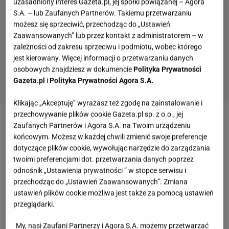
uzasadniony interes Gazeta.pl, jej spółki powiązanej – Agora
S.A. – lub Zaufanych Partnerów. Takiemu przetwarzaniu
możesz się sprzeciwić, przechodząc do „Ustawień
Zaawansowanych” lub przez kontakt z administratorem – w
zależności od zakresu sprzeciwu i podmiotu, wobec którego
jest kierowany. Więcej informacji o przetwarzaniu danych
osobowych znajdziesz w dokumencie
Polityka Prywatności
Gazeta.pl
i
Polityka Prywatności Agora S.A.
Klikając „Akceptuję” wyrażasz też zgodę na zainstalowanie i
przechowywanie plików cookie Gazeta.pl sp. z o.o., jej
Zobacz wideo
Bill zdradził Sandrę siedem razy.
Zaufanych Partnerów i Agora S.A. na Twoim urządzeniu
końcowym. Możesz w każdej chwili zmienić swoje preferencje
Wciąż mu ufa?
dotyczące plików cookie, wywołując narzędzie do zarządzania
twoimi preferencjami dot. przetwarzania danych poprzez
Joanna Sarapata i Jarosław Jakimowicz byli kiedyś
odnośnik „Ustawienia prywatności ” w stopce serwisu i
przechodząc do „Ustawień Zaawansowanych”. Zmiana
nierozłączni. Niestety doszło do zdrady
ustawień plików cookie możliwa jest także za pomocą ustawień
przeglądarki.
Znana malarka Joanna Sarapata poznała
My, nasi Zaufani Partnerzy i Agora S.A. możemy przetwarzać
młodszego o siedem lat aktora Jarosława