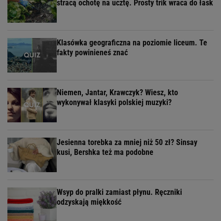
stracą ochotę na ucztę. Prosty trik wraca do łask
Klasówka geograficzna na poziomie liceum. Te
fakty powinieneś znać
Niemen, Jantar, Krawczyk? Wiesz, kto
wykonywał klasyki polskiej muzyki?
Jesienna torebka za mniej niż 50 zł? Sinsay
kusi, Bershka też ma podobne
Wsyp do pralki zamiast płynu. Ręczniki
odzyskają miękkość