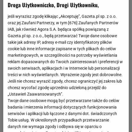
Droga Użytkowniczko, Drogi Użytkowniku,
jeśli wyrazisz zgodę klikając „Akceptuję”, Gazeta.pl sp. z o.o.
oraz jej Zaufani Partnerzy, w tym [
676
] Zaufanych Partnerów
IAB, jak również Agora S.A. będąca spółką powiązaną z
Gazeta.pl sp. z o.o., będą przetwarzać Twoje dane osobowe
takie jak adresy IP, adresy e-mail czy identyfikatory plików
cookie lub inne informacje zapisane w tych plikach do celów
marketingowych, w szczególności na potrzeby wyświetlania
reklam dopasowanych do Twoich zainteresowań i preferencji w
swoich serwisach, aplikacjach i w Internecie lub personalizacji
treści w nich wyświetlanych. Wyrażenie zgody jest dobrowolne.
Jeśli nie chcesz wyrazić zgody, chcesz ograniczyć jej zakres lub
chcesz wycofać zgodę uprzednio udzieloną przejdź do
„Ustawień Zaawansowanych”.
Twoje dane osobowe mogą być przetwarzane także do celów
badania i mierzenia informacji dotyczących funkcjonowania
serwisów i aplikacji lub łączone z danymi dot. świadczonych
Tobie usług. W określonych przypadkach przetwarzanie
danych nie wymaga zgody i odbywa się w oparciu o