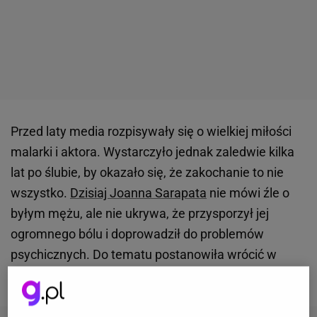
Przed laty media rozpisywały się o wielkiej miłości
malarki i aktora. Wystarczyło jednak zaledwie kilka
lat po ślubie, by okazało się, że zakochanie to nie
wszystko.
Dzisiaj Joanna Sarapata
nie mówi źle o
byłym mężu, ale nie ukrywa, że przysporzył jej
ogromnego bólu i doprowadził do problemów
psychicznych. Do tematu postanowiła wrócić w
swojej autobiografii.