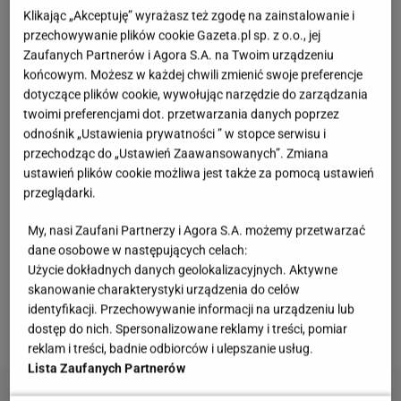
Klikając „Akceptuję” wyrażasz też zgodę na zainstalowanie i
Igielnej. Jedna z mieszkanek wyznała w rozmowie z
przechowywanie plików cookie Gazeta.pl sp. z o.o., jej
reporterem "Gazety Wyborczej", że śmieci można
Zaufanych Partnerów i Agora S.A. na Twoim urządzeniu
końcowym. Możesz w każdej chwili zmienić swoje preferencje
wynosić wyłącznie rano, ponieważ wieczorem nie da
dotyczące plików cookie, wywołując narzędzie do zarządzania
się wyjść z domu.
twoimi preferencjami dot. przetwarzania danych poprzez
odnośnik „Ustawienia prywatności ” w stopce serwisu i
Jak wracam do domu po zmierzchu, to tylko
przechodząc do „Ustawień Zaawansowanych”. Zmiana
ustawień plików cookie możliwa jest także za pomocą ustawień
z parasolką i butami na obcasie. Stukam,
przeglądarki.
żeby odstraszyć szczury, ale to nie zawsze
działa
My, nasi Zaufani Partnerzy i Agora S.A. możemy przetwarzać
dane osobowe w następujących celach:
Użycie dokładnych danych geolokalizacyjnych. Aktywne
- zdradza pani Aleksandra, która mieszka w pobliżu
skanowanie charakterystyki urządzenia do celów
wrocławskiego rynku. Pierwszego szczura spotkała
identyfikacji. Przechowywanie informacji na urządzeniu lub
trzy lata temu i od tamtej pory ich liczba stale rośnie.
dostęp do nich. Spersonalizowane reklamy i treści, pomiar
reklam i treści, badnie odbiorców i ulepszanie usług.
Lista Zaufanych Partnerów