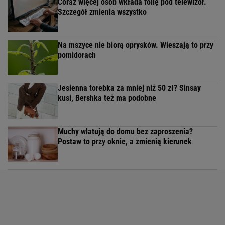
Coraz więcej osób wkłada folię pod telewizor.
Szczegół zmienia wszystko
Na mszyce nie biorą oprysków. Wieszają to przy
pomidorach
Jesienna torebka za mniej niż 50 zł? Sinsay
kusi, Bershka też ma podobne
Muchy wlatują do domu bez zaproszenia?
Postaw to przy oknie, a zmienią kierunek