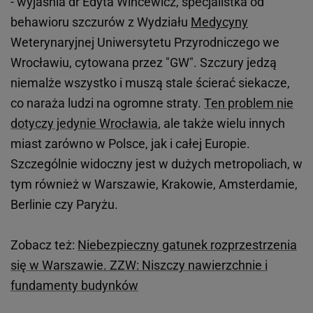
- wyjaśnia dr Edyta Wincewicz, specjalistka od
behawioru szczurów z Wydziału
Medycyny
Weterynaryjnej Uniwersytetu Przyrodniczego we
Wrocławiu, cytowana przez "GW". Szczury jedzą
niemalże wszystko i muszą stale ścierać siekacze,
co naraża ludzi na ogromne straty.
Ten problem nie
dotyczy jedynie Wrocławia
, ale także wielu innych
miast zarówno w Polsce, jak i całej Europie.
Szczególnie widoczny jest w dużych metropoliach, w
tym również w Warszawie, Krakowie, Amsterdamie,
Berlinie czy Paryżu.
Zobacz też:
Niebezpieczny gatunek rozprzestrzenia
się w Warszawie. ZZW: Niszczy nawierzchnie i
fundamenty budynków