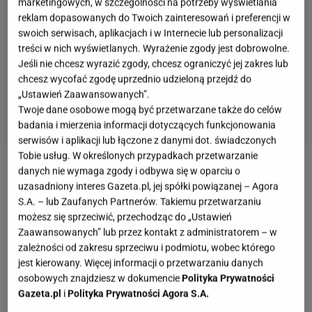
marketingowych, w szczególności na potrzeby wyświetlania
reklam dopasowanych do Twoich zainteresowań i preferencji w
swoich serwisach, aplikacjach i w Internecie lub personalizacji
treści w nich wyświetlanych. Wyrażenie zgody jest dobrowolne.
Jeśli nie chcesz wyrazić zgody, chcesz ograniczyć jej zakres lub
chcesz wycofać zgodę uprzednio udzieloną przejdź do
„Ustawień Zaawansowanych”.
Twoje dane osobowe mogą być przetwarzane także do celów
badania i mierzenia informacji dotyczących funkcjonowania
serwisów i aplikacji lub łączone z danymi dot. świadczonych
Tobie usług. W określonych przypadkach przetwarzanie
danych nie wymaga zgody i odbywa się w oparciu o
Zobacz wideo
Szczury grasują we Wrocławiu.
uzasadniony interes Gazeta.pl, jej spółki powiązanej – Agora
Bezczelnie biegają nawet po dworcu głównym
S.A. – lub Zaufanych Partnerów. Takiemu przetwarzaniu
możesz się sprzeciwić, przechodząc do „Ustawień
Zaawansowanych” lub przez kontakt z administratorem – w
Plaga szczurów we Wrocławiu. "One są agresywne"
zależności od zakresu sprzeciwu i podmiotu, wobec którego
jest kierowany. Więcej informacji o przetwarzaniu danych
Bliskie spotkania ze szczurami
to obecnie
osobowych znajdziesz w dokumencie
Polityka Prywatności
codzienność wielu mieszkańców Wrocławia,
Gazeta.pl
i
Polityka Prywatności Agora S.A.
szczególnie tych, którzy mieszkają nieopodal ulicy