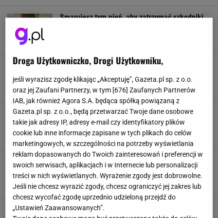
Smarujesz tym pień, aby zatrzymać szkodniki.
Ogrodnicy boją się, że może niszczyć korę
DONICZKI
LAMPY OGRODOWE
NARZĘDZIA OGRODOWE
NAWÓZ
Droga Użytkowniczko, Drogi Użytkowniku,
Wymieszaj to z wodą i włóż do niej sadzonki.
Tak najprościej rozmnożysz porzeczkę
jeśli wyrazisz zgodę klikając „Akceptuję”, Gazeta.pl sp. z o.o.
DONICZKI
LAMPY OGRODOWE
NARZĘDZIA OGRODOWE
NAWÓZ
oraz jej Zaufani Partnerzy, w tym [
676
] Zaufanych Partnerów
IAB, jak również Agora S.A. będąca spółką powiązaną z
Gazeta.pl sp. z o.o., będą przetwarzać Twoje dane osobowe
Zamiast wylewać do zlewu, rozcieńcz i podlej
takie jak adresy IP, adresy e-mail czy identyfikatory plików
magnolię. Odwdzięczy się morzem kwiatów
cookie lub inne informacje zapisane w tych plikach do celów
DONICZKI
LAMPY OGRODOWE
NARZĘDZIA OGRODOWE
NAWÓZ
marketingowych, w szczególności na potrzeby wyświetlania
reklam dopasowanych do Twoich zainteresowań i preferencji w
Turkucie ryją pod ziemią i niszczą korzenie.
swoich serwisach, aplikacjach i w Internecie lub personalizacji
Ten napar działa na nie jak odstraszacz
treści w nich wyświetlanych. Wyrażenie zgody jest dobrowolne.
DONICZKI
LAMPY OGRODOWE
NARZĘDZIA OGRODOWE
NAWÓZ
Jeśli nie chcesz wyrazić zgody, chcesz ograniczyć jej zakres lub
chcesz wycofać zgodę uprzednio udzieloną przejdź do
„Ustawień Zaawansowanych”.
Ogrodnicy zbierają to z łąki i leją pod lilie.