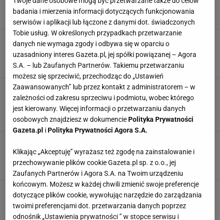
Twoje dane osobowe mogą być przetwarzane także do celów
Rabata będzie wyglądać jak z katalogu
badania i mierzenia informacji dotyczących funkcjonowania
DONICZKI
LAMPY OGRODOWE
NARZĘDZIA OGRODOWE
NAWÓZ
serwisów i aplikacji lub łączone z danymi dot. świadczonych
Tobie usług. W określonych przypadkach przetwarzanie
Ten bardzo prosty zabieg poprawia smak
danych nie wymaga zgody i odbywa się w oparciu o
warzyw. Ogrodnicy robią to z porem i selerem
uzasadniony interes Gazeta.pl, jej spółki powiązanej – Agora
DONICZKI
LAMPY OGRODOWE
NARZĘDZIA OGRODOWE
NAWÓZ
S.A. – lub Zaufanych Partnerów. Takiemu przetwarzaniu
możesz się sprzeciwić, przechodząc do „Ustawień
Zaawansowanych” lub przez kontakt z administratorem – w
Zapomnij o klasycznym kompostowaniu. Ta
zależności od zakresu sprzeciwu i podmiotu, wobec którego
metoda nie wymaga dużo wysiłku. Idealna dla
leniwych
jest kierowany. Więcej informacji o przetwarzaniu danych
DONICZKI
LAMPY OGRODOWE
NARZĘDZIA OGRODOWE
NAWÓZ
osobowych znajdziesz w dokumencie
Polityka Prywatności
Gazeta.pl
i
Polityka Prywatności Agora S.A.
Ogrodnicy pilnują tej głębokości przy siewie
marchwi. Dzięki temu rośnie równa i gruba
Klikając „Akceptuję” wyrażasz też zgodę na zainstalowanie i
przechowywanie plików cookie Gazeta.pl sp. z o.o., jej
DONICZKI
LAMPY OGRODOWE
NARZĘDZIA OGRODOWE
NAWÓZ
Zaufanych Partnerów i Agora S.A. na Twoim urządzeniu
końcowym. Możesz w każdej chwili zmienić swoje preferencje
Wiele osób wykopuje takie tulipany, a to błąd.
dotyczące plików cookie, wywołując narzędzie do zarządzania
Wystarczy ten domowy nawóz, aby je uratować
twoimi preferencjami dot. przetwarzania danych poprzez
DONICZKI
LAMPY OGRODOWE
NARZĘDZIA OGRODOWE
NAWÓZ
odnośnik „Ustawienia prywatności ” w stopce serwisu i