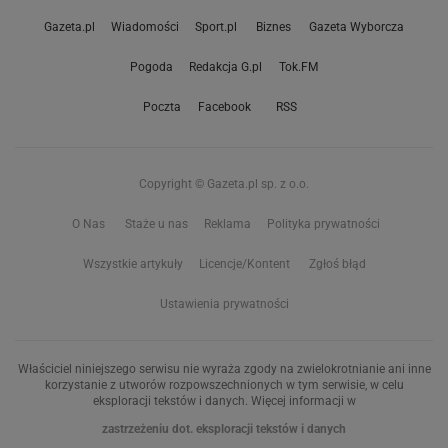
Gazeta.pl
Wiadomości
Sport.pl
Biznes
Gazeta Wyborcza
Pogoda
Redakcja G.pl
Tok.FM
Poczta
Facebook
RSS
Copyright © Gazeta.pl sp. z o.o.
O Nas
Staże u nas
Reklama
Polityka prywatności
Wszystkie artykuły
Licencje/Kontent
Zgłoś błąd
Ustawienia prywatności
Właściciel niniejszego serwisu nie wyraża zgody na zwielokrotnianie ani inne
korzystanie z utworów rozpowszechnionych w tym serwisie, w celu
eksploracji tekstów i danych. Więcej informacji w
zastrzeżeniu dot. eksploracji tekstów i danych