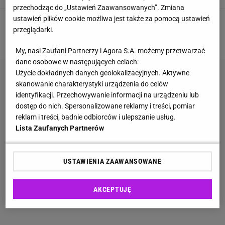
przechodząc do „Ustawień Zaawansowanych”. Zmiana
ustawień plików cookie możliwa jest także za pomocą ustawień
przeglądarki.
1
2
3
NASTĘPNA
My, nasi Zaufani Partnerzy i Agora S.A. możemy przetwarzać
dane osobowe w następujących celach:
Użycie dokładnych danych geolokalizacyjnych. Aktywne
skanowanie charakterystyki urządzenia do celów
identyfikacji. Przechowywanie informacji na urządzeniu lub
dostęp do nich. Spersonalizowane reklamy i treści, pomiar
reklam i treści, badnie odbiorców i ulepszanie usług.
Lista Zaufanych Partnerów
USTAWIENIA ZAAWANSOWANE
AKCEPTUJĘ