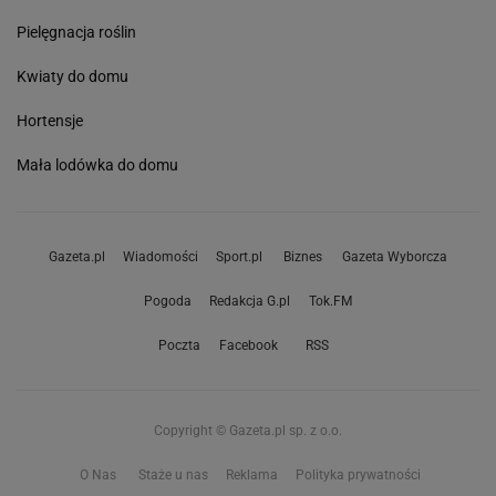
Pielęgnacja roślin
Kwiaty do domu
Hortensje
Mała lodówka do domu
Gazeta.pl
Wiadomości
Sport.pl
Biznes
Gazeta Wyborcza
Pogoda
Redakcja G.pl
Tok.FM
Poczta
Facebook
RSS
Copyright © Gazeta.pl sp. z o.o.
O Nas
Staże u nas
Reklama
Polityka prywatności