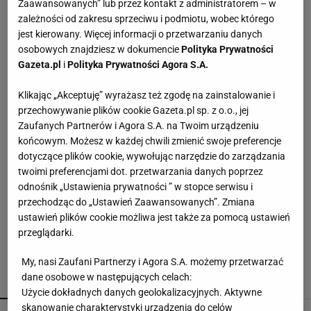
Zaawansowanych” lub przez kontakt z administratorem – w
Lniane spodnie z Lidla nawet jesienią będą
zależności od zakresu sprzeciwu i podmiotu, wobec którego
hitem. Kosztują 44,99 zł
jest kierowany. Więcej informacji o przetwarzaniu danych
osobowych znajdziesz w dokumencie
Polityka Prywatności
Gazeta.pl
i
Polityka Prywatności Agora S.A.
Muszki owocówki w kuchni? Ten prosty trik może
pomóc się ich pozbyć
Klikając „Akceptuję” wyrażasz też zgodę na zainstalowanie i
przechowywanie plików cookie Gazeta.pl sp. z o.o., jej
Zaufanych Partnerów i Agora S.A. na Twoim urządzeniu
Wsyp do pralki zamiast płynu. Ręczniki
końcowym. Możesz w każdej chwili zmienić swoje preferencje
odzyskają miękkość
dotyczące plików cookie, wywołując narzędzie do zarządzania
twoimi preferencjami dot. przetwarzania danych poprzez
odnośnik „Ustawienia prywatności ” w stopce serwisu i
Coraz więcej osób wkłada folię pod telewizor.
przechodząc do „Ustawień Zaawansowanych”. Zmiana
Szczegół zmienia wszystko
ustawień plików cookie możliwa jest także za pomocą ustawień
przeglądarki.
My, nasi Zaufani Partnerzy i Agora S.A. możemy przetwarzać
dane osobowe w następujących celach:
POLECAMY
WIĘCEJ TEMATÓW
Użycie dokładnych danych geolokalizacyjnych. Aktywne
skanowanie charakterystyki urządzenia do celów