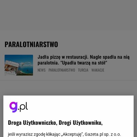
PARALOTNIARSTWO
Jadła pizzę w restauracji. Nagle spadła na nią
paralotnia. "Upadła twarzą na stół"
NEWS
PARALOTNIARSTWO
TURCJA
WAKACJE
Droga Użytkowniczko, Drogi Użytkowniku,
jeśli wyrazisz zgodę klikając „Akceptuję”, Gazeta.pl sp. z o.o.