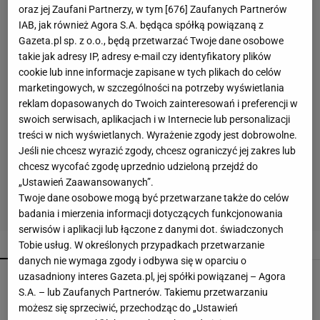
oraz jej Zaufani Partnerzy, w tym [
676
] Zaufanych Partnerów
IAB, jak również Agora S.A. będąca spółką powiązaną z
Gazeta.pl sp. z o.o., będą przetwarzać Twoje dane osobowe
takie jak adresy IP, adresy e-mail czy identyfikatory plików
cookie lub inne informacje zapisane w tych plikach do celów
marketingowych, w szczególności na potrzeby wyświetlania
reklam dopasowanych do Twoich zainteresowań i preferencji w
swoich serwisach, aplikacjach i w Internecie lub personalizacji
treści w nich wyświetlanych. Wyrażenie zgody jest dobrowolne.
Jeśli nie chcesz wyrazić zgody, chcesz ograniczyć jej zakres lub
chcesz wycofać zgodę uprzednio udzieloną przejdź do
„Ustawień Zaawansowanych”.
Twoje dane osobowe mogą być przetwarzane także do celów
badania i mierzenia informacji dotyczących funkcjonowania
serwisów i aplikacji lub łączone z danymi dot. świadczonych
POPULARNE
NAJNOWSZE
Tobie usług. W określonych przypadkach przetwarzanie
danych nie wymaga zgody i odbywa się w oparciu o
uzasadniony interes Gazeta.pl, jej spółki powiązanej – Agora
Te buty będą hitem jesieni 2026! Wiśniowe
czółenka to kwintesencja luksusu i
S.A. – lub Zaufanych Partnerów. Takiemu przetwarzaniu
ponadczasowego stylu
możesz się sprzeciwić, przechodząc do „Ustawień