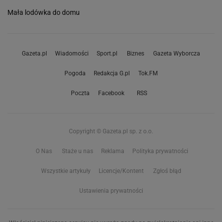
Mała lodówka do domu
Gazeta.pl
Wiadomości
Sport.pl
Biznes
Gazeta Wyborcza
Pogoda
Redakcja G.pl
Tok.FM
Poczta
Facebook
RSS
Copyright © Gazeta.pl sp. z o.o.
O Nas
Staże u nas
Reklama
Polityka prywatności
Wszystkie artykuły
Licencje/Kontent
Zgłoś błąd
Ustawienia prywatności