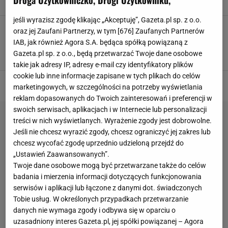
Droga Użytkowniczko, Drogi Użytkowniku,
jeśli wyrazisz zgodę klikając „Akceptuję”, Gazeta.pl sp. z o.o.
Quiz wiedzy o Polsce. Prawdziwy Polak ma w
oraz jej Zaufani Partnerzy, w tym [
676
] Zaufanych Partnerów
tym quizie minimum 10/12
IAB, jak również Agora S.A. będąca spółką powiązaną z
NAJNOWSZE QUIZY DZISIAJ DODANE
PATRIOTA
POLSKA
Gazeta.pl sp. z o.o., będą przetwarzać Twoje dane osobowe
QUIZ WIEDZY
takie jak adresy IP, adresy e-mail czy identyfikatory plików
cookie lub inne informacje zapisane w tych plikach do celów
marketingowych, w szczególności na potrzeby wyświetlania
reklam dopasowanych do Twoich zainteresowań i preferencji w
swoich serwisach, aplikacjach i w Internecie lub personalizacji
treści w nich wyświetlanych. Wyrażenie zgody jest dobrowolne.
Jeśli nie chcesz wyrazić zgody, chcesz ograniczyć jej zakres lub
chcesz wycofać zgodę uprzednio udzieloną przejdź do
„Ustawień Zaawansowanych”.
Twoje dane osobowe mogą być przetwarzane także do celów
badania i mierzenia informacji dotyczących funkcjonowania
serwisów i aplikacji lub łączone z danymi dot. świadczonych
Tobie usług. W określonych przypadkach przetwarzanie
danych nie wymaga zgody i odbywa się w oparciu o
uzasadniony interes Gazeta.pl, jej spółki powiązanej – Agora