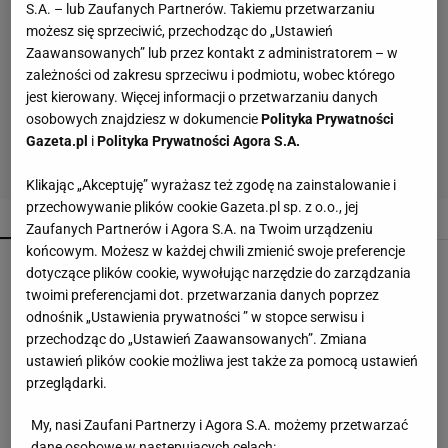
S.A. – lub Zaufanych Partnerów. Takiemu przetwarzaniu
możesz się sprzeciwić, przechodząc do „Ustawień
Zaawansowanych” lub przez kontakt z administratorem – w
zależności od zakresu sprzeciwu i podmiotu, wobec którego
jest kierowany. Więcej informacji o przetwarzaniu danych
osobowych znajdziesz w dokumencie
Polityka Prywatności
Gazeta.pl
i
Polityka Prywatności Agora S.A.
Klikając „Akceptuję” wyrażasz też zgodę na zainstalowanie i
przechowywanie plików cookie Gazeta.pl sp. z o.o., jej
POPULARNE
NAJNOWSZE
Zaufanych Partnerów i Agora S.A. na Twoim urządzeniu
końcowym. Możesz w każdej chwili zmienić swoje preferencje
Malinowe baleriny to nowy trend na jesień 2026.
dotyczące plików cookie, wywołując narzędzie do zarządzania
CCC ma je w niskiej cenie
twoimi preferencjami dot. przetwarzania danych poprzez
odnośnik „Ustawienia prywatności ” w stopce serwisu i
przechodząc do „Ustawień Zaawansowanych”. Zmiana
Nie sięgaj po kolejny detergent. Mieszanka
ustawień plików cookie możliwa jest także za pomocą ustawień
pomoże z osadami
przeglądarki.
My, nasi Zaufani Partnerzy i Agora S.A. możemy przetwarzać
Te buty będą hitem jesieni 2026! Wiśniowe
dane osobowe w następujących celach: