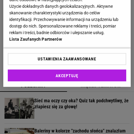
czółenka to kwintesencja luksusu i
Użycie dokładnych danych geolokalizacyjnych. Aktywne
ponadczasowego stylu
skanowanie charakterystyki urządzenia do celów
identyfikacji. Przechowywanie informacji na urządzeniu lub
Lniane spodnie z Lidla nawet jesienią będą
dostęp do nich. Spersonalizowane reklamy i treści, pomiar
hitem. Kosztują 44,99 zł
reklam i treści, badnie odbiorców i ulepszanie usług.
Lista Zaufanych Partnerów
To cięcie podbija salony w Londynie - smooth
bob to hit na jesień
USTAWIENIA ZAAWANSOWANE
AKCEPTUJĘ
POLECAMY
WIĘCEJ TEMATÓW
Sieć ma oczy czy oka? Quiz tak podchwytliwy, że
złapiesz się za głowę!
Baleriny w kolorze "zachodu słońca" znalazłam