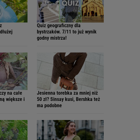
z
Quiz geograficzny dla
dłużej
bystrzaków. 7/11 to już wynik
godny mistrza!
czy na całe
Jesienna torebka za mniej niż
ną większe i
50 zł? Sinsay kusi, Bershka też
ma podobne