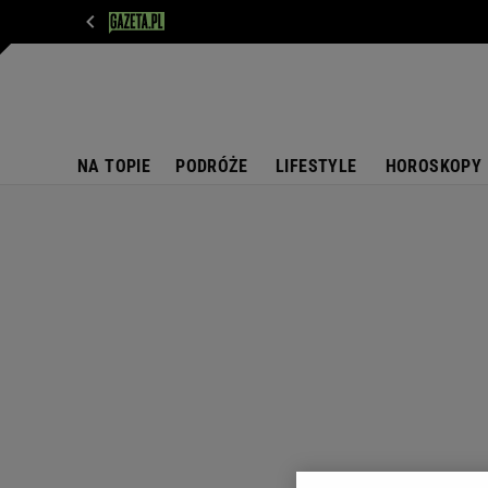
WIADOMOŚCI
NEXT
SPORT
PLOTEK
D
NA TOPIE
PODRÓŻE
LIFESTYLE
HOROSKOPY