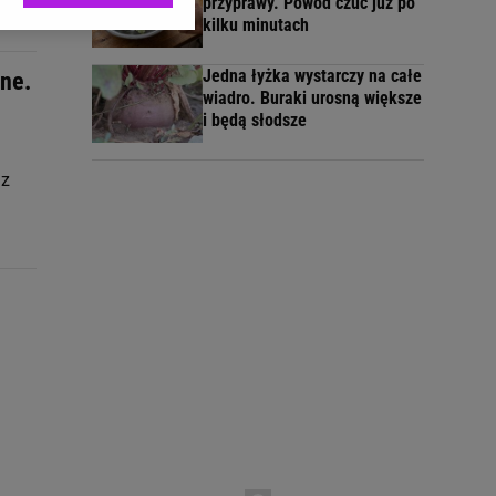
przyprawy. Powód czuć już po
ić swoje preferencje
kilku minutach
arzania danych poprzez
ych”. Zmiana ustawień
Jedna łyżka wystarczy na całe
one.
wiadro. Buraki urosną większe
i będą słodsze
ach:
 celów identyfikacji.
 z
omiar reklam i treści,