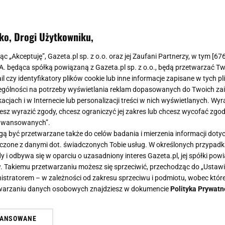
ko, Drogi Użytkowniku,
jąc „Akceptuję”, Gazeta.pl sp. z o.o. oraz jej Zaufani Partnerzy, w tym [
67
.A. będąca spółką powiązaną z Gazeta.pl sp. z o.o., będą przetwarzać T
ail czy identyfikatory plików cookie lub inne informacje zapisane w tych p
c do sklepu, sięgnij po folię aluminiową. Ten pate
gólności na potrzeby wyświetlania reklam dopasowanych do Twoich zain
acjach i w Internecie lub personalizacji treści w nich wyświetlanych. Wyr
wać wieczór
cesz wyrazić zgody, chcesz ograniczyć jej zakres lub chcesz wycofać zgo
 działać, a w domu zostały tylko mniejsze baterie? W takiej sytua
aawansowanych”.
ygnuje i odkłada urządzenie na bok. Okazuje się jednak, że...
 być przetwarzane także do celów badania i mierzenia informacji dot
 łączone z danymi dot. świadczonych Tobie usług. W określonych przypad
SUNG
TELEWIZORY
i odbywa się w oparciu o uzasadniony interes Gazeta.pl, jej spółki powi
. Takiemu przetwarzaniu możesz się sprzeciwić, przechodząc do „Ust
y piekarnik? Wyniki nie pozostawiają złudzeń. To t
nistratorem – w zależności od zakresu sprzeciwu i podmiotu, wobec które
 bardziej oszczędny
etwarzaniu danych osobowych znajdziesz w dokumencie
Polityka Prywatn
z częściej zastępuje piekarnik w codziennym gotowaniu. Różnice
WANSOWANE
dnak spore. Konkretne liczby pokazują, jak duże mogą być...
żasz też zgodę na zainstalowanie i przechowywanie plików cookie Gazeta.p