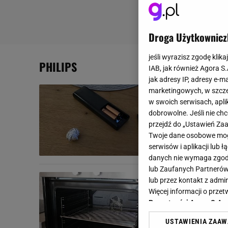
Droga Użytkownicz
jeśli wyrazisz zgodę klika
PHILIPS
IAB, jak również Agora S
jak adresy IP, adresy e-m
Zamiast bie
marketingowych, w szcze
w swoich serwisach, aplik
może urato
dobrowolne. Jeśli nie ch
Pilot przestał
przejdź do „Ustawień Z
wiele osób rez
Twoje dane osobowe mogą
serwisów i aplikacji lub
OLED
PHILIPS
SAM
danych nie wymaga zgody 
lub Zaufanych Partnerów
Airfryer cz
lub przez kontakt z admi
sprzęt jest
Więcej informacji o prz
Prywatności Agora S.A.
Airfryer cora
USTAWIENIA ZAA
kosztach są je
Klikając „Akceptuję” wyra