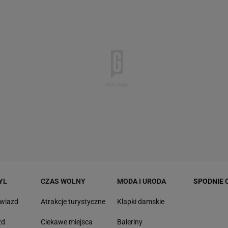
YL
CZAS WOLNY
MODA I URODA
SPODNIE 
gwiazd
Atrakcje turystyczne
Klapki damskie
zd
Ciekawe miejsca
Baleriny