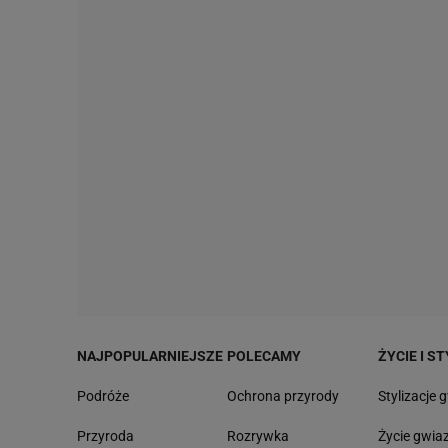
NAJPOPULARNIEJSZE
POLECAMY
ŻYCIE I ST
Podróże
Ochrona przyrody
Stylizacje 
Przyroda
Rozrywka
Życie gwia