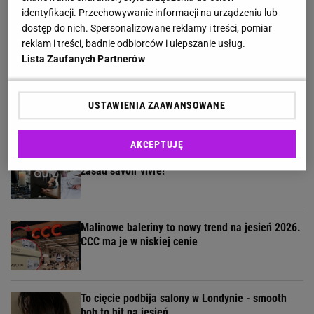
identyfikacji. Przechowywanie informacji na urządzeniu lub
Butter yellow nie odchodzi do lamusa - tę bluzkę
założysz do wszystkiego
dostęp do nich. Spersonalizowane reklamy i treści, pomiar
reklam i treści, badnie odbiorców i ulepszanie usług.
Lista Zaufanych Partnerów
Jeansy z wysokim stanem to najkorzystniejszy
fason. Znalazłam je tanio
USTAWIENIA ZAAWANSOWANE
AKCEPTUJĘ
Umiesz się zachować? Sprawdź to w quizie z
zasad savoir vivre!
Malinowe baleriny to nowy trend na jesień 2026.
CCC ma je w niskiej cenie
To cięcie podbija salony w Londynie - smooth
bob to hit na jesień