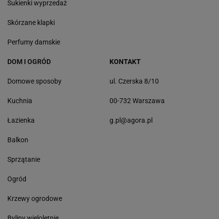
Sukienki wyprzedaż
Skórzane klapki
Perfumy damskie
DOM I OGRÓD
KONTAKT
Domowe sposoby
ul. Czerska 8/10
Kuchnia
00-732 Warszawa
Łazienka
g.pl@agora.pl
Balkon
Sprzątanie
Ogród
Krzewy ogrodowe
Byliny wieloletnie