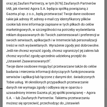
oraz jej Zaufani Partnerzy, w tym [
676
] Zaufanych Partnerów
IAB, jak również Agora S.A. będąca spółką powiązaną z
Gazeta.pl sp. z o.o., będą przetwarzać Twoje dane osobowe
takie jak adresy IP, adresy e-mail czy identyfikatory plików
cookie lub inne informacje zapisane w tych plikach do celów
marketingowych, w szczególności na potrzeby wyświetlania
reklam dopasowanych do Twoich zainteresowań i preferencji w
swoich serwisach, aplikacjach i w Internecie lub personalizacji
treści w nich wyświetlanych. Wyrażenie zgody jest dobrowolne.
Jeśli nie chcesz wyrazić zgody, chcesz ograniczyć jej zakres lub
chcesz wycofać zgodę uprzednio udzieloną przejdź do
„Ustawień Zaawansowanych”.
Twoje dane osobowe mogą być przetwarzane także do celów
badania i mierzenia informacji dotyczących funkcjonowania
serwisów i aplikacji lub łączone z danymi dot. świadczonych
Tobie usług. W określonych przypadkach przetwarzanie
POPULARNE
NAJNOWSZE
danych nie wymaga zgody i odbywa się w oparciu o
uzasadniony interes Gazeta.pl, jej spółki powiązanej – Agora
Soda oczyszczona to dopiero początek. Dodaj
S.A. – lub Zaufanych Partnerów. Takiemu przetwarzaniu
jeszcze dwa produkty
możesz się sprzeciwić, przechodząc do „Ustawień