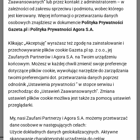
Zaawansowanych” lub przez kontakt z administratorem – w
zależności od zakresu sprzeciwu i podmiotu, wobec którego
Malinowe baleriny to nowy trend na jesień 2026.
jest kierowany. Więcej informacji o przetwarzaniu danych
CCC ma je w niskiej cenie
osobowych znajdziesz w dokumencie
Polityka Prywatności
Gazeta.pl
i
Polityka Prywatności Agora S.A.
Te buty będą hitem jesieni 2026! Wiśniowe
Klikając „Akceptuję” wyrażasz też zgodę na zainstalowanie i
czółenka to kwintesencja luksusu i
ponadczasowego stylu
przechowywanie plików cookie Gazeta.pl sp. z o.o., jej
Zaufanych Partnerów i Agora S.A. na Twoim urządzeniu
końcowym. Możesz w każdej chwili zmienić swoje preferencje
Lniane spodnie z Lidla nawet jesienią będą
hitem. Kosztują 44,99 zł
dotyczące plików cookie, wywołując narzędzie do zarządzania
twoimi preferencjami dot. przetwarzania danych poprzez
odnośnik „Ustawienia prywatności ” w stopce serwisu i
Wsyp do pralki zamiast płynu. Ręczniki
przechodząc do „Ustawień Zaawansowanych”. Zmiana
odzyskają miękkość
ustawień plików cookie możliwa jest także za pomocą ustawień
przeglądarki.
My, nasi Zaufani Partnerzy i Agora S.A. możemy przetwarzać
dane osobowe w następujących celach:
POLECAMY
WIĘCEJ TEMATÓW
Użycie dokładnych danych geolokalizacyjnych. Aktywne
skanowanie charakterystyki urządzenia do celów