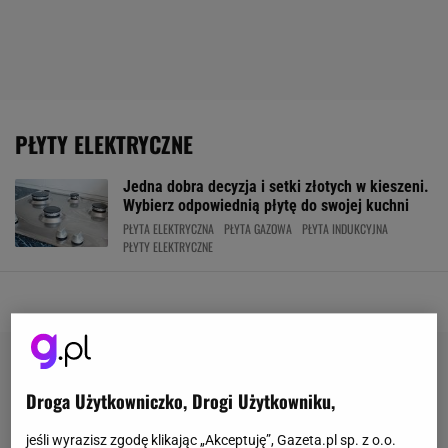
PŁYTY ELEKTRYCZNE
Jedna dobra decyzja i setki złotych w kieszeni.
Wybierz odpowiednią płytę do swojej kuchni
PŁYTA ELEKTRYCZNA
PŁYTA GAZOWA
PŁYTA INDUKCYJNA
PŁYTY ELEKTRYCZNE
Droga Użytkowniczko, Drogi Użytkowniku,
jeśli wyrazisz zgodę klikając „Akceptuję”, Gazeta.pl sp. z o.o.