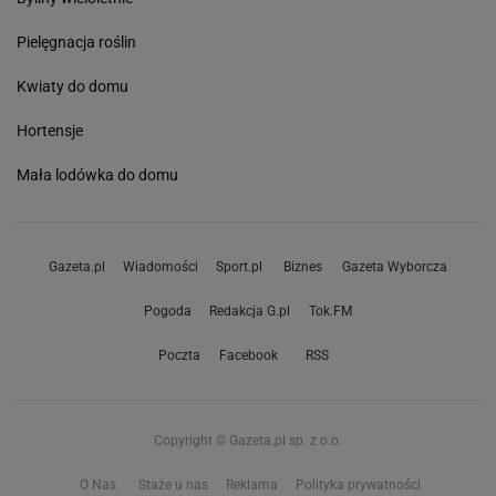
Pielęgnacja roślin
Kwiaty do domu
Hortensje
Mała lodówka do domu
Gazeta.pl
Wiadomości
Sport.pl
Biznes
Gazeta Wyborcza
Pogoda
Redakcja G.pl
Tok.FM
Poczta
Facebook
RSS
Copyright © Gazeta.pl sp. z o.o.
O Nas
Staże u nas
Reklama
Polityka prywatności