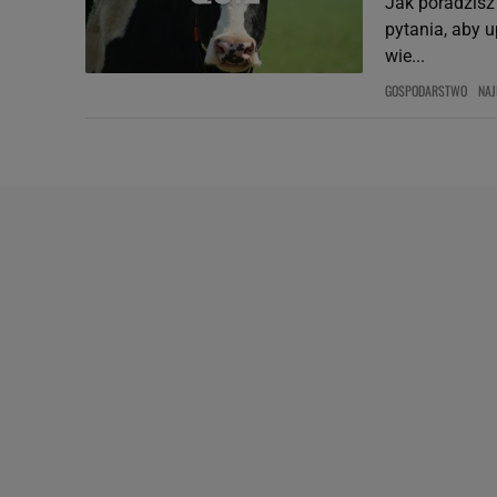
Jak poradzisz
pytania, aby 
wie...
GOSPODARSTWO
NAJ