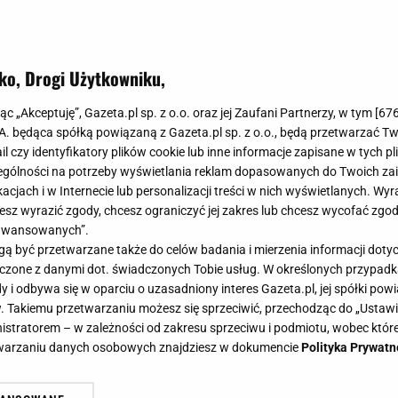
ko, Drogi Użytkowniku,
jąc „Akceptuję”, Gazeta.pl sp. z o.o. oraz jej Zaufani Partnerzy, w tym [
67
.A. będąca spółką powiązaną z Gazeta.pl sp. z o.o., będą przetwarzać T
ail czy identyfikatory plików cookie lub inne informacje zapisane w tych p
y o wiejskich zwierzakach. Tutaj mieszczuchy są b
gólności na potrzeby wyświetlania reklam dopasowanych do Twoich zain
acjach i w Internecie lub personalizacji treści w nich wyświetlanych. Wyr
cesz wyrazić zgody, chcesz ograniczyć jej zakres lub chcesz wycofać zgo
ie byłeś na wsi, to nie masz szans na komplet punktów w naszy
aawansowanych”.
izie wiedzy. Czy uda ci się zdobyć przynajmniej 8/10?
 być przetwarzane także do celów badania i mierzenia informacji dot
.
 łączone z danymi dot. świadczonych Tobie usług. W określonych przypad
SIAJ DODANE
POLSKA WIEŚ
QUIZ WIEDZY
ROZRYWKA
i odbywa się w oparciu o uzasadniony interes Gazeta.pl, jej spółki powi
. Takiemu przetwarzaniu możesz się sprzeciwić, przechodząc do „Ust
nistratorem – w zależności od zakresu sprzeciwu i podmiotu, wobec które
z wiedzy ogólnej. Mieszczuchy odpadają przy 1.
etwarzaniu danych osobowych znajdziesz w dokumencie
Polityka Prywatn
z wiedzy ogólnej o wsi. Jeśli odróżniasz krowę od byka, pszeni