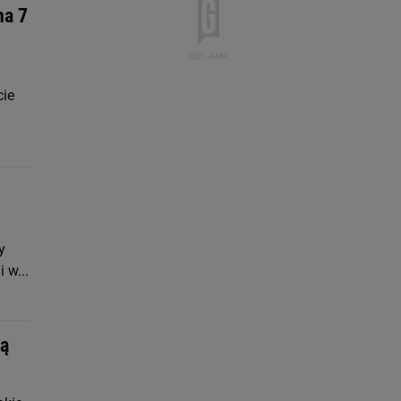
na 7
cie
y
 w...
ką