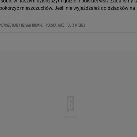
 sobie w naszym dzisiejszym quizie o polskiej wsi? Zadaliśmy t
upokorzyć mieszczuchów. Jeśli nie wyjeżdżałeś do dziadków na
NOWSZE QUIZY DZISIAJ DODANE
POLSKA WIEŚ
QUIZ WIEDZY