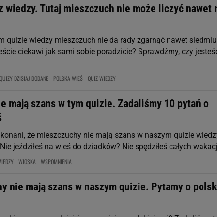
z wiedzy. Tutaj mieszczuch nie może liczyć nawet 
m quizie wiedzy mieszczuch nie da rady zgarnąć nawet siedmiu
eście ciekawi jak sami sobie poradzicie? Sprawdźmy, czy jesteś
QUIZY DZISIAJ DODANE
POLSKA WIEŚ
QUIZ WIEDZY
e mają szans w tym quizie. Zadaliśmy 10 pytań o
ś
konani, że mieszczuchy nie mają szans w naszym quizie wiedz
 Nie jeździłeś na wieś do dziadków? Nie spędziłeś całych wakacji
WIEDZY
WIOSKA
WSPOMNIENIA
y nie mają szans w naszym quizie. Pytamy o pols