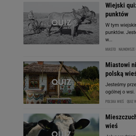
Wiejski qui
punktów
W tym wiejski
punktów. Jest
w...
MIASTO
NAJNOWSZE 
Miastowi ni
polską wie
Jesteśmy prze
ogólnej o wsi.
POLSKA WIEŚ
QUIZ 
Mieszczuch
wieś