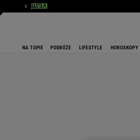
WIADOMOŚCI
NEXT
SPORT
PLOTEK
D
NA TOPIE
PODRÓŻE
LIFESTYLE
HOROSKOPY