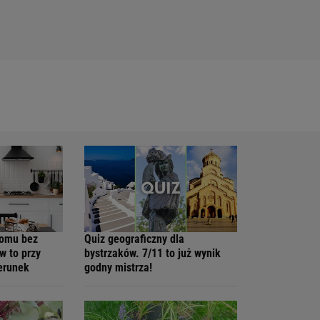
domu bez
Quiz geograficzny dla
w to przy
bystrzaków. 7/11 to już wynik
ierunek
godny mistrza!