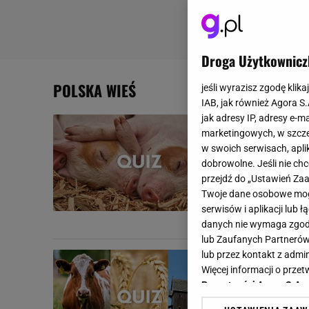
Droga Użytkownicz
POLSKA WIEŚ
jeśli wyrazisz zgodę klika
IAB, jak również Agora S
jak adresy IP, adresy e-m
Quiz wiedz
marketingowych, w szcze
szans!
w swoich serwisach, aplik
dobrowolne. Jeśli nie ch
Jeśli nigdy n
przejdź do „Ustawień Z
dzisiejszym qu
Twoje dane osobowe mogą
Mieszczuchy..
serwisów i aplikacji lub
NAJNOWSZE QUIZY DZI
danych nie wymaga zgody 
lub Zaufanych Partnerów
lub przez kontakt z admi
Wiejski qui
Więcej informacji o prz
pytaniu
Prywatności Agora S.A.
Przed tobą qui