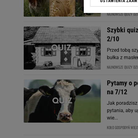
USTAWIENIA ZAA
Klikając „Akceptuję” wyra
żyta i siano o
Zaufanych Partnerów i A
NAJNOWSZE QUIZY DZI
dotyczące plików cookie,
odnośnik „Ustawienia pr
Szybki qui
plików cookie możliwa je
2/10
My, nasi Zaufani Partne
Użycie dokładnych danych
Przed tobą szy
Przechowywanie informacji
bułka z masłem
badnie odbiorców i uleps
NAJNOWSZE QUIZY DZI
Pytamy o p
na 7/12
Jak poradzisz
pytania, aby 
wie...
KOŁO GOSPODYŃ WIEJ