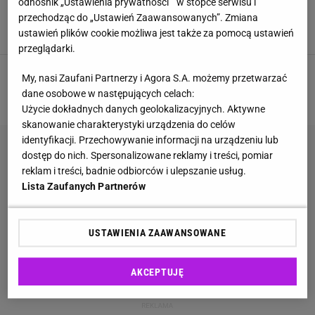
odnośnik „Ustawienia prywatności ” w stopce serwisu i
szkody w naszych domach. Jak skutecznie
przechodząc do „Ustawień Zaawansowanych”. Zmiana
pozbyć się szkodników?
ustawień plików cookie możliwa jest także za pomocą ustawień
INSEKTY
MOLE SPOŻYWCZE
PORZĄDKI DOMOWE
przeglądarki.
My, nasi Zaufani Partnerzy i Agora S.A. możemy przetwarzać
1
2
3
NASTĘPNA
dane osobowe w następujących celach:
Użycie dokładnych danych geolokalizacyjnych. Aktywne
skanowanie charakterystyki urządzenia do celów
identyfikacji. Przechowywanie informacji na urządzeniu lub
dostęp do nich. Spersonalizowane reklamy i treści, pomiar
reklam i treści, badnie odbiorców i ulepszanie usług.
Lista Zaufanych Partnerów
USTAWIENIA ZAAWANSOWANE
AKCEPTUJĘ