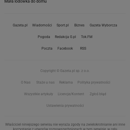
Mała lodówka do domu
Gazeta.pl
Wiadomości
Sport.pl
Biznes
Gazeta Wyborcza
Pogoda
Redakcja G.pl
Tok.FM
Poczta
Facebook
RSS
Copyright © Gazeta.pl sp. z o.o.
O Nas
Staże u nas
Reklama
Polityka prywatności
Wszystkie artykuły
Licencje/Kontent
Zgłoś błąd
Ustawienia prywatności
Właściciel niniejszego serwisu nie wyraża zgody na zwielokrotnianie ani inne
korzystanie z utworów rozpowszechnionych w tym serwisie, w celu