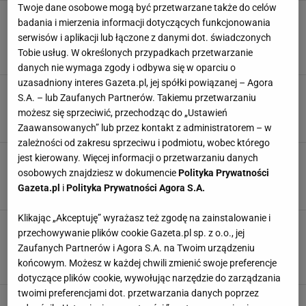
Twoje dane osobowe mogą być przetwarzane także do celów
Zrób porządki w szafie jak profesjonalistka.
badania i mierzenia informacji dotyczących funkcjonowania
Podpowiadamy, jak odzyskać przestrzeń i
serwisów i aplikacji lub łączone z danymi dot. świadczonych
lepszy styl
Tobie usług. W określonych przypadkach przetwarzanie
PORZĄDKI DOMOWE
SPRZĄTANIE
SZAFA
UBRANIA
danych nie wymaga zgody i odbywa się w oparciu o
uzasadniony interes Gazeta.pl, jej spółki powiązanej – Agora
Fugi będą czyste jak po gruntownym remoncie.
S.A. – lub Zaufanych Partnerów. Takiemu przetwarzaniu
Moja babcia zdradziła sprytny patent
możesz się sprzeciwić, przechodząc do „Ustawień
CZYSZCZENIE
DOMOWE SPOSOBY
PLAMY
PORZĄDKI DOMOWE
Zaawansowanych” lub przez kontakt z administratorem – w
zależności od zakresu sprzeciwu i podmiotu, wobec którego
Zrób jedną rzecz, a obrus znów będzie
jest kierowany. Więcej informacji o przetwarzaniu danych
śnieżnobiały. Nawet teściowa to doceni
osobowych znajdziesz w dokumencie
Polityka Prywatności
DOMOWE SPOSOBY
PORADY
PORZĄDKI DOMOWE
WIGILIA
Gazeta.pl
i
Polityka Prywatności Agora S.A.
Klikając „Akceptuję” wyrażasz też zgodę na zainstalowanie i
Polacy pędzą do Biedronki po niezbędnik do
przechowywanie plików cookie Gazeta.pl sp. z o.o., jej
domu! Działa jak ten za 1499 zł, a jest tańszy o
Zaufanych Partnerów i Agora S.A. na Twoim urządzeniu
40%. A co w Lidlu?
końcowym. Możesz w każdej chwili zmienić swoje preferencje
BIEDRONKA
DODATKI DO DOMU
DYSON
NEWS
dotyczące plików cookie, wywołując narzędzie do zarządzania
twoimi preferencjami dot. przetwarzania danych poprzez
Mole spożywcze potrafią wyrządzić niemałe