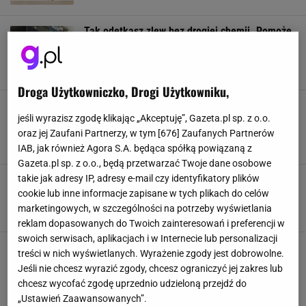
Tak odetkasz zlew bez drogiej chemii. Pomoże
proszek z kuchni za niecałe 2 zł. Wystarczą
trzy łyżki
DOMOWE SPOSOBY
PORADY
PORZĄDKI DOMOWE
ZLEW
Droga Użytkowniczko, Drogi Użytkowniku,
Jak prać i suszyć pościel jesienią i zimą, aby
była miękka i pachnąca jak w hotelu? Tak
jeśli wyrazisz zgodę klikając „Akceptuję”, Gazeta.pl sp. z o.o.
zachowasz świeżość
oraz jej Zaufani Partnerzy, w tym [
676
] Zaufanych Partnerów
PORZĄDKI DOMOWE
POŚCIEL
PRANIE
SPRZĄTANIE
IAB, jak również Agora S.A. będąca spółką powiązaną z
Gazeta.pl sp. z o.o., będą przetwarzać Twoje dane osobowe
takie jak adresy IP, adresy e-mail czy identyfikatory plików
Dzięki tym roślinom rzadziej sięgniesz po
odkurzacz. To naturalne filtry powietrza
cookie lub inne informacje zapisane w tych plikach do celów
PORADY
PORZĄDKI DOMOWE
ROŚLINY
SPRZĄTANIE
marketingowych, w szczególności na potrzeby wyświetlania
reklam dopasowanych do Twoich zainteresowań i preferencji w
swoich serwisach, aplikacjach i w Internecie lub personalizacji
Czyszczenie rdzy z metalu już nigdy nie będzie
treści w nich wyświetlanych. Wyrażenie zgody jest dobrowolne.
utrapieniem. Zastosuj tę banalnie prostą
Jeśli nie chcesz wyrazić zgody, chcesz ograniczyć jej zakres lub
metodę
chcesz wycofać zgodę uprzednio udzieloną przejdź do
METAL
OGRÓD
PORZĄDKI DOMOWE
RDZA
„Ustawień Zaawansowanych”.