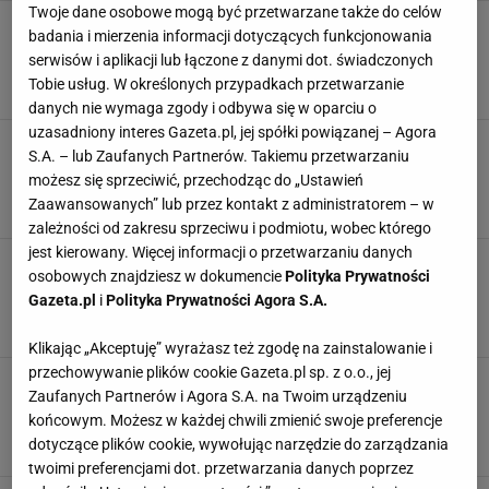
Twoje dane osobowe mogą być przetwarzane także do celów
To najlepiej płatne prace wakacyjne. Młodzi
badania i mierzenia informacji dotyczących funkcjonowania
mogą zarobić nawet 50 złotych za godzinę
serwisów i aplikacji lub łączone z danymi dot. świadczonych
[RANKING]
Tobie usług. W określonych przypadkach przetwarzanie
NEWS
PIENIĄDZE
PRACA
PRACA SEZONOWA
danych nie wymaga zgody i odbywa się w oparciu o
uzasadniony interes Gazeta.pl, jej spółki powiązanej – Agora
Rewolucja u naszych sąsiadów. 14-latkowie
S.A. – lub Zaufanych Partnerów. Takiemu przetwarzaniu
będą mogli legalnie pracować. "To dobry
możesz się sprzeciwić, przechodząc do „Ustawień
kierunek"
Zaawansowanych” lub przez kontakt z administratorem – w
CZECHY
NASTOLATKOWIE
NIELETNI
PIENIĄDZE
zależności od zakresu sprzeciwu i podmiotu, wobec którego
jest kierowany. Więcej informacji o przetwarzaniu danych
Praca dla Polek w Niemczech. Tyle można
osobowych znajdziesz w dokumencie
Polityka Prywatności
zarobić przy zbiorze truskawek. W ofercie
Gazeta.pl
i
Polityka Prywatności Agora S.A.
zakwaterowanie
NIEMCY
PIENIĄDZE
PRACA
PRACA SEZONOWA
Klikając „Akceptuję” wyrażasz też zgodę na zainstalowanie i
przechowywanie plików cookie Gazeta.pl sp. z o.o., jej
Wakacyjny raj w Europie pilnie poszukuje
Zaufanych Partnerów i Agora S.A. na Twoim urządzeniu
tysięcy pracowników sklepów. Tyle możesz tam
końcowym. Możesz w każdej chwili zmienić swoje preferencje
zarobić
dotyczące plików cookie, wywołując narzędzie do zarządzania
HISZPANIA
PIENIĄDZE
PRACA
PRACA SEZONOWA
twoimi preferencjami dot. przetwarzania danych poprzez