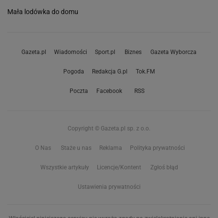
Mała lodówka do domu
Gazeta.pl
Wiadomości
Sport.pl
Biznes
Gazeta Wyborcza
Pogoda
Redakcja G.pl
Tok.FM
Poczta
Facebook
RSS
Copyright © Gazeta.pl sp. z o.o.
O Nas
Staże u nas
Reklama
Polityka prywatności
Wszystkie artykuły
Licencje/Kontent
Zgłoś błąd
Ustawienia prywatności