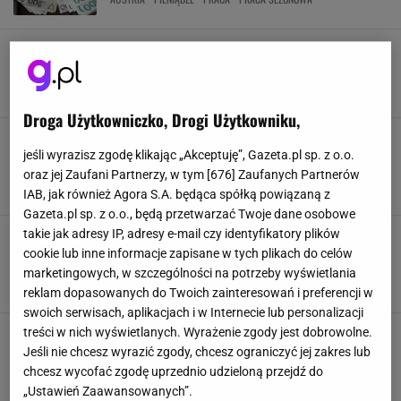
Tylu Polaków wyjeżdża za granicę do pracy. Czy
nadal opłaca się jechać do Niemiec?
PIENIĄDZE
PRACA
PRACA SEZONOWA
PRACA ZA GRANICĄ
Droga Użytkowniczko, Drogi Użytkowniku,
Sezon w pełni, a nad morzem brakuje
pracowników. Do końca lata można dorobić 12
jeśli wyrazisz zgodę klikając „Akceptuję”, Gazeta.pl sp. z o.o.
tys. zł miesięcznie
oraz jej Zaufani Partnerzy, w tym [
676
] Zaufanych Partnerów
MORZE
PIENIĄDZE
PRACA
PRACA SEZONOWA
IAB, jak również Agora S.A. będąca spółką powiązaną z
Gazeta.pl sp. z o.o., będą przetwarzać Twoje dane osobowe
takie jak adresy IP, adresy e-mail czy identyfikatory plików
Niemcy chcą płacić mniej pracownikom
sezonowym. Kobieta zatrudniająca Polki
cookie lub inne informacje zapisane w tych plikach do celów
uważa, że to uczciwe
marketingowych, w szczególności na potrzeby wyświetlania
NIEMCY
PIENIĄDZE
PRACA
PRACA SEZONOWA
reklam dopasowanych do Twoich zainteresowań i preferencji w
swoich serwisach, aplikacjach i w Internecie lub personalizacji
Nie zaczynaj pracy sezonowej bez tej jednej
treści w nich wyświetlanych. Wyrażenie zgody jest dobrowolne.
rzeczy. W grę wchodzi twoje bezpieczeństwo
Jeśli nie chcesz wyrazić zgody, chcesz ograniczyć jej zakres lub
KODEKS PRACY
PIENIĄDZE
PRACA
PRACA SEZONOWA
chcesz wycofać zgodę uprzednio udzieloną przejdź do
„Ustawień Zaawansowanych”.