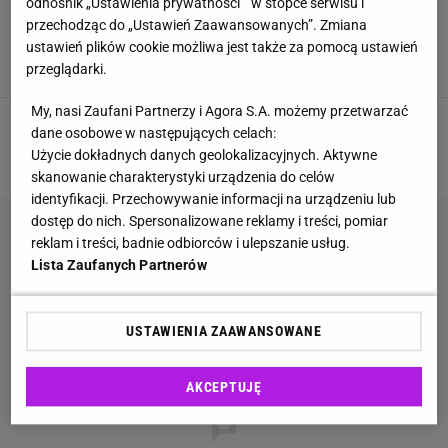
odnośnik „Ustawienia prywatności ” w stopce serwisu i
Tyle dostaniemy za zbieranie truskawek w
przechodząc do „Ustawień Zaawansowanych”. Zmiana
Polsce. A za granicą? Tam zarobimy nawet 85
ustawień plików cookie możliwa jest także za pomocą ustawień
zł/h
przeglądarki.
PIENIĄDZE
PRACA
PRACA SEZONOWA
TRUSKAWKI
My, nasi Zaufani Partnerzy i Agora S.A. możemy przetwarzać
dane osobowe w następujących celach:
1
2
NASTĘPNA
Użycie dokładnych danych geolokalizacyjnych. Aktywne
skanowanie charakterystyki urządzenia do celów
identyfikacji. Przechowywanie informacji na urządzeniu lub
dostęp do nich. Spersonalizowane reklamy i treści, pomiar
reklam i treści, badnie odbiorców i ulepszanie usług.
Lista Zaufanych Partnerów
USTAWIENIA ZAAWANSOWANE
AKCEPTUJĘ