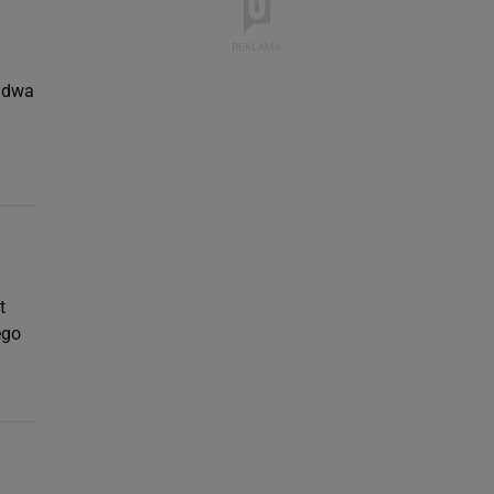
a dwa
t
ego