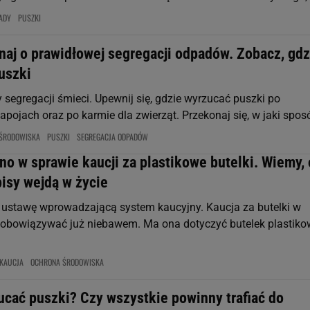
ADY
PUSZKI
naj o prawidłowej segregacji odpadów. Zobacz, gdz
uszki
 segregacji śmieci. Upewnij się, gdzie wyrzucać puszki po
pojach oraz po karmie dla zwierząt. Przekonaj się, w jaki sposó
ŚRODOWISKA
PUSZKI
SEGREGACJA ODPADÓW
o w sprawie kaucji za plastikowe butelki. Wiemy,
isy wejdą w życie
 ustawę wprowadzającą system kaucyjny. Kaucja za butelki w
 obowiązywać już niebawem. Ma ona dotyczyć butelek plastik
KAUCJA
OCHRONA ŚRODOWISKA
ucać puszki? Czy wszystkie powinny trafiać do