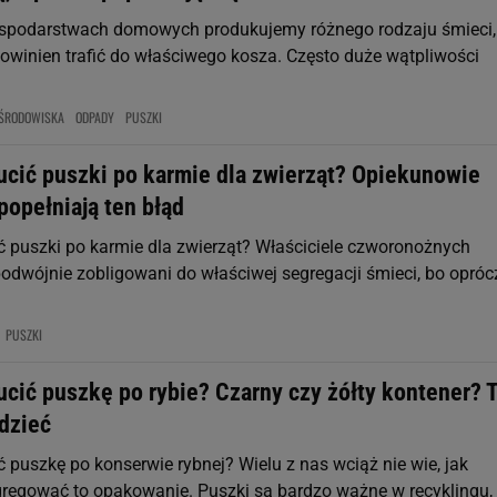
spodarstwach domowych produkujemy różnego rodzaju śmieci,
powinien trafić do właściwego kosza. Często duże wątpliwości
ŚRODOWISKA
ODPADY
PUSZKI
ucić puszki po karmie dla zwierząt? Opiekunowie
popełniają ten błąd
ć puszki po karmie dla zwierząt? Właściciele czworonożnych
podwójnie zobligowani do właściwej segregacji śmieci, bo opróc
PUSZKI
cić puszkę po rybie? Czarny czy żółty kontener? 
dzieć
 puszkę po konserwie rybnej? Wielu z nas wciąż nie wie, jak
regować to opakowanie. Puszki są bardzo ważne w recyklingu, a