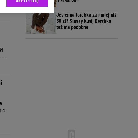
o zasadzie
AKCEPTUJĘ
l sp. z o.o., jej
ić swoje preferencje
Jesienna torebka za mniej niż
arzania danych poprzez
50 zł? Sinsay kusi, Bershka
ych”. Zmiana ustawień
też ma podobne
ach:
 celów identyfikacji.
ki
omiar reklam i treści,
...
i
e
m o