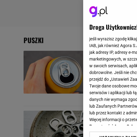
Droga Użytkownicz
PUSZKI
jeśli wyrazisz zgodę klika
IAB, jak również Agora S
jak adresy IP, adresy e-m
Mały otwór
marketingowych, w szcze
funkcję, kt
w swoich serwisach, aplik
dobrowolne. Jeśli nie ch
Każdego dnia 
przejdź do „Ustawień Z
niewielki otw
Twoje dane osobowe mogą
ważnych...
serwisów i aplikacji lub
CIEKAWOSTKI
NAPOJ
danych nie wymaga zgody 
lub Zaufanych Partnerów
lub przez kontakt z admi
Brak miejsc
Więcej informacji o prz
kilka seku
Prywatności Agora S.A.
Zawleczka z p