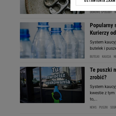
USTAWIENIA ZAA
Klikając „Akceptuję” wyra
miejsca na ubr
Zaufanych Partnerów i A
DOMOWE SPOSOBY
N
dotyczące plików cookie,
odnośnik „Ustawienia pr
Popularny 
plików cookie możliwa je
Kurierzy od
My, nasi Zaufani Partne
Użycie dokładnych danych
System kaucyj
Przechowywanie informacji
butelek i pusz
badnie odbiorców i uleps
BUTELKI
KAUCJA
N
Te puszki 
zrobić?
System kaucyj
kwestie z tym
to,...
NEWS
PUSZKI
SEGR