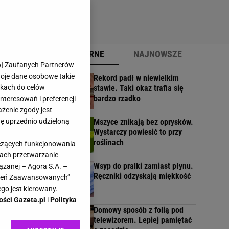
POPULARNE
NAJNOWSZE
6
] Zaufanych Partnerów
woje dane osobowe takie
Rekord padł w niewielkim
likach do celów
stawie. Taki okaz trafia się
a
bardzo rzadko
teresowań i preferencji
ażenie zgody jest
dę uprzednio udzieloną
Mszyce znikają bez oprysków.
Wystarczy powiesić to przy
roślinach
yczących funkcjonowania
kach przetwarzanie
Wsyp do pralki zamiast płynu.
ązanej – Agora S.A. –
Ręczniki odzyskają miękkość
awień Zaawansowanych”
go jest kierowany.
w
ości Gazeta.pl
i
Polityka
Domowy sposób z folią pod
telewizorem. Lepiej pamiętać
ilość