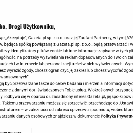
ko, Drogi Użytkowniku,
jąc „Akceptuję”, Gazeta.pl sp. z o.o. oraz jej Zaufani Partnerzy, w tym [
67
.A. będąca spółką powiązaną z Gazeta.pl sp. z o.o., będą przetwarzać T
ail czy identyfikatory plików cookie lub inne informacje zapisane w tych p
 w puszce nie znalazł się tam przypadkiem. Skryw
gólności na potrzeby wyświetlania reklam dopasowanych do Twoich zain
órej prawie nikt nie zna
acjach i w Internecie lub personalizacji treści w nich wyświetlanych. Wyr
cesz wyrazić zgody, chcesz ograniczyć jej zakres lub chcesz wycofać zgo
otwieramy puszki z napojami, ale mało kto zwraca uwagę na
aawansowanych”.
ór w zawleczce. Tymczasem ten niepozorny element pełni kilka
 być przetwarzane także do celów badania i mierzenia informacji dot
 łączone z danymi dot. świadczonych Tobie usług. W określonych przypad
E
PUSZKI
i odbywa się w oparciu o uzasadniony interes Gazeta.pl, jej spółki powi
. Takiemu przetwarzaniu możesz się sprzeciwić, przechodząc do „Ust
nistratorem – w zależności od zakresu sprzeciwu i podmiotu, wobec które
a w szafie? Trik z zawleczką zmienia układ ubrań 
etwarzaniu danych osobowych znajdziesz w dokumencie
Polityka Prywatn
nd
uszki po napoju może pomóc uporządkować szafę i zwiększyć 