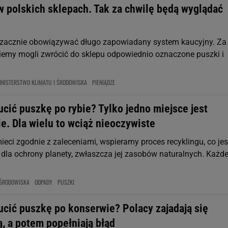
w polskich sklepach. Tak za chwilę będą wyglądać
 zacznie obowiązywać długo zapowiadany system kaucyjny. Z
iemy mogli zwrócić do sklepu odpowiednio oznaczone puszki i
INISTERSTWO KLIMATU I ŚRODOWISKA
PIENIĄDZE
cić puszkę po rybie? Tylko jedno miejsce jest
e. Dla wielu to wciąż nieoczywiste
eci zgodnie z zaleceniami, wspieramy proces recyklingu, co jes
dla ochrony planety, zwłaszcza jej zasobów naturalnych. Każd
ŚRODOWISKA
ODPADY
PUSZKI
ucić puszkę po konserwie? Polacy zajadają się
, a potem popełniają błąd