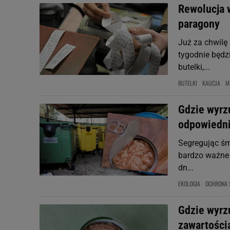
Rewolucja 
paragony
Już za chwilę
tygodnie będz
butelki,...
BUTELKI
KAUCJA
M
Gdzie wyrzu
odpowiedni
Segregując śmi
bardzo ważne 
dn...
EKOLOGIA
OCHRONA 
Gdzie wyrz
zawartością