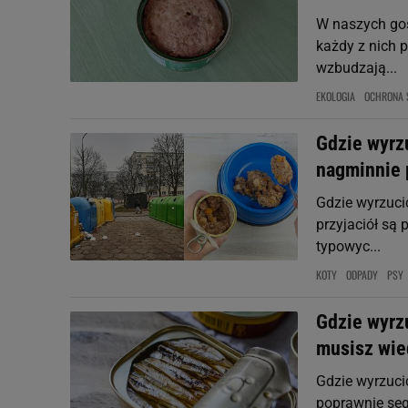
W naszych go
każdy z nich 
wzbudzają...
EKOLOGIA
OCHRONA 
Gdzie wyrz
nagminnie 
Gdzie wyrzuci
przyjaciół są 
typowyc...
KOTY
ODPADY
PSY
Gdzie wyrzu
musisz wie
Gdzie wyrzucić
poprawnie seg