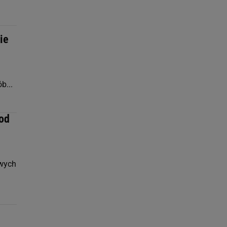
ie
b...
 od
owych