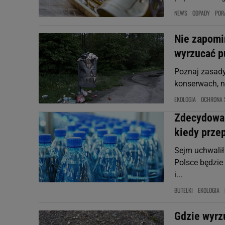
NEWS
ODPADY
POR
Nie zapomi
wyrzucać p
Poznaj zasady
konserwach, na
EKOLOGIA
OCHRONA 
Zdecydowan
kiedy przep
Sejm uchwalił
Polsce będzie
i...
BUTELKI
EKOLOGIA
Gdzie wyrz