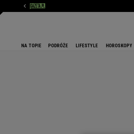
WIADOMOŚCI
NEXT
SPORT
PLOTEK
D
NA TOPIE
PODRÓŻE
LIFESTYLE
HOROSKOPY