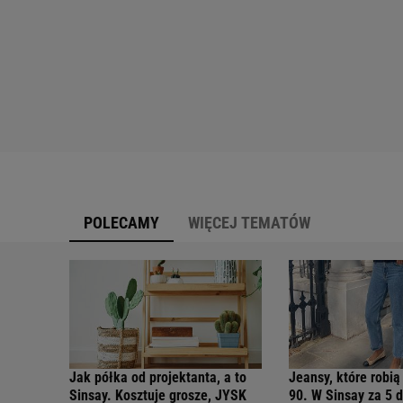
POLECAMY
WIĘCEJ TEMATÓW
Jak półka od projektanta, a to
Jeansy, które robią
Sinsay. Kosztuje grosze, JYSK
90. W Sinsay za 5 