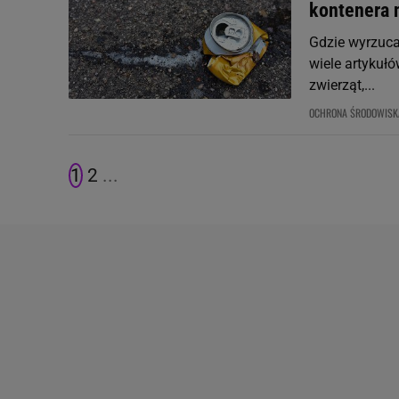
kontenera 
Gdzie wyrzuca
wiele artykułó
zwierząt,...
OCHRONA ŚRODOWISK
1
2
...