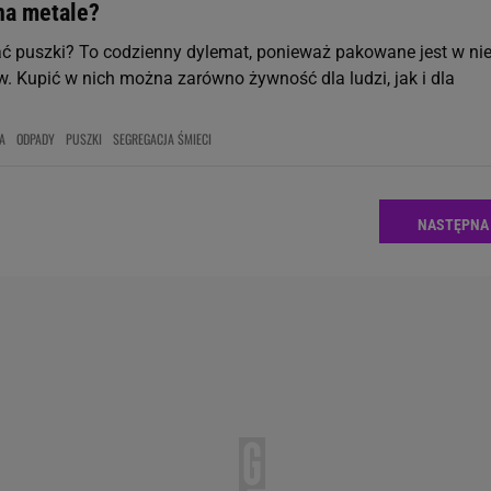
na metale?
ć puszki? To codzienny dylemat, ponieważ pakowane jest w ni
w. Kupić w nich można zarówno żywność dla ludzi, jak i dla
A
ODPADY
PUSZKI
SEGREGACJA ŚMIECI
NASTĘPNA