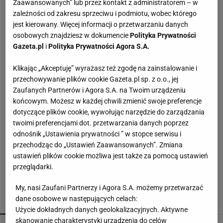
Zaawansowanych” lub przez kontakt z administratorem – w
Torba z Action wygląda jak z droższego butiku.
zależności od zakresu sprzeciwu i podmiotu, wobec którego
Styl jak Longchamp, cena poniżej 31 zł
jest kierowany. Więcej informacji o przetwarzaniu danych
osobowych znajdziesz w dokumencie
Polityka Prywatności
Gazeta.pl
i
Polityka Prywatności Agora S.A.
Maxi w Sinsay za 39,99 zł, która wygląda jak
wakacyjny sen. Zara ma podobne kwiatowe
Klikając „Akceptuję” wyrażasz też zgodę na zainstalowanie i
perełki
przechowywanie plików cookie Gazeta.pl sp. z o.o., jej
Zaufanych Partnerów i Agora S.A. na Twoim urządzeniu
Coraz więcej osób gotuje te przyprawy. Powód
końcowym. Możesz w każdej chwili zmienić swoje preferencje
czuć już po kilku minutach
dotyczące plików cookie, wywołując narzędzie do zarządzania
twoimi preferencjami dot. przetwarzania danych poprzez
odnośnik „Ustawienia prywatności ” w stopce serwisu i
Krzywy ogórek to ważny sygnał dla każdego
przechodząc do „Ustawień Zaawansowanych”. Zmiana
ogrodnika
ustawień plików cookie możliwa jest także za pomocą ustawień
przeglądarki.
My, nasi Zaufani Partnerzy i Agora S.A. możemy przetwarzać
dane osobowe w następujących celach:
POLECAMY
WIĘCEJ TEMATÓW
Użycie dokładnych danych geolokalizacyjnych. Aktywne
skanowanie charakterystyki urządzenia do celów