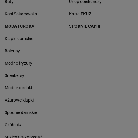
Buty
Urlop opiekuńczy
Kasi Sokołowska
Karta EKUZ
MODA I URODA
SPODNIE CAPRI
Klapki damskie
Baleriny
Modne fryzury
Sneakersy
Modne torebki
Ażurowe klapki
Spodnie damskie
Czółenka
Sukienki wyprzedaż