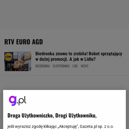
RTV EURO AGD
Biedronka znowu to zrobiła! Robot sprzątający
w dużej promocji. A jak w Lidlu?
BIEDRONKA
ELEKTRONIKA
LIDL
NEWS
Droga Użytkowniczko, Drogi Użytkowniku,
jeśli wyrazisz zgodę klikając „Akceptuję”, Gazeta.pl sp. z o.o.