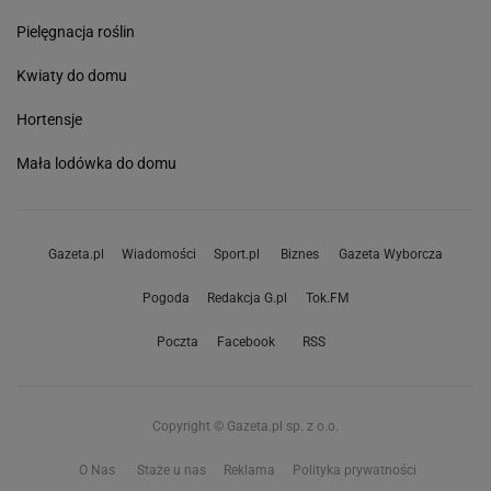
Pielęgnacja roślin
Kwiaty do domu
Hortensje
Mała lodówka do domu
Gazeta.pl
Wiadomości
Sport.pl
Biznes
Gazeta Wyborcza
Pogoda
Redakcja G.pl
Tok.FM
Poczta
Facebook
RSS
Copyright © Gazeta.pl sp. z o.o.
O Nas
Staże u nas
Reklama
Polityka prywatności