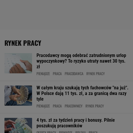
RYNEK PRACY
Pracodawcy mogą odebrać zatrudnionym urlop
wypoczynkowy? To ryzyko utraty nawet 30 tys.
zł
PIENIĄDZE
PRACA
PRACODAWCA
RYNEK PRACY
W całym kraju szukają tych fachowców "na już".
W Polsce dają 11 tys. zł, a za granicą dwa razy
tyle
PIENIĄDZE
PRACA
PRACOWNICY
RYNEK PRACY
4 tys. zł za tydzień pracy i bonusy. Pilnie
poszukują pracowników
OFERTY PRACY
PIENIĄDZE
POLSKA
PRACA