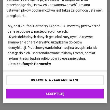
BILETY
KOMUNIKACJA MIEJSKA
PIENIĄDZE
PRACA
przechodząc do „Ustawień Zaawansowanych”. Zmiana
ustawień plików cookie możliwa jest także za pomocą ustawień
przeglądarki.
2
3
4
5
6
NASTĘPNA
My, nasi Zaufani Partnerzy i Agora S.A. możemy przetwarzać
dane osobowe w następujących celach:
Użycie dokładnych danych geolokalizacyjnych. Aktywne
skanowanie charakterystyki urządzenia do celów
identyfikacji. Przechowywanie informacji na urządzeniu lub
dostęp do nich. Spersonalizowane reklamy i treści, pomiar
reklam i treści, badnie odbiorców i ulepszanie usług.
Lista Zaufanych Partnerów
USTAWIENIA ZAAWANSOWANE
AKCEPTUJĘ