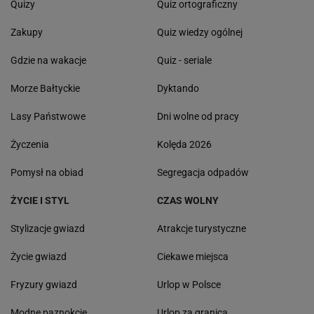
Quizy
Quiz ortograficzny
Zakupy
Quiz wiedzy ogólnej
Gdzie na wakacje
Quiz - seriale
Morze Bałtyckie
Dyktando
Lasy Państwowe
Dni wolne od pracy
Życzenia
Kolęda 2026
Pomysł na obiad
Segregacja odpadów
ŻYCIE I STYL
CZAS WOLNY
Stylizacje gwiazd
Atrakcje turystyczne
Życie gwiazd
Ciekawe miejsca
Fryzury gwiazd
Urlop w Polsce
Modne paznokcie
Urlop za granicą