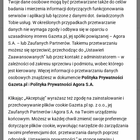
Twoje dane osobowe mogą być przetwarzane także do celów
Ta branża rozdaje teraz karty. Zarabiają 3
badania i mierzenia informacji dotyczących funkcjonowania
tysiące więcej niż rok temu
serwisów i aplikacji lub łączone z danymi dot. świadczonych
GÓRNICTWO
PIENIĄDZE
PRACA
RYNEK PRACY
Tobie usług. W określonych przypadkach przetwarzanie
danych nie wymaga zgody i odbywa się w oparciu o
Płacą 18 tysięcy za miesiąc. Praca od zaraz.
uzasadniony interes Gazeta.pl, jej spółki powiązanej – Agora
Szukają Polaków
S.A. – lub Zaufanych Partnerów. Takiemu przetwarzaniu
DANIA
PIENIĄDZE
PRACA
RYNEK PRACY
możesz się sprzeciwić, przechodząc do „Ustawień
Zaawansowanych” lub przez kontakt z administratorem – w
zależności od zakresu sprzeciwu i podmiotu, wobec którego
11,8 tysiąca złotych za miesiąc pracy.
jest kierowany. Więcej informacji o przetwarzaniu danych
Imponująca podwyżka minimalnej
osobowych znajdziesz w dokumencie
Polityka Prywatności
PIENIĄDZE
PODWYŻKI
PRACA
PŁACA MINIMALNA
Gazeta.pl
i
Polityka Prywatności Agora S.A.
1,8 tys. złotych miesięcznie od ZUS dla
Klikając „Akceptuję” wyrażasz też zgodę na zainstalowanie i
aktywnych zawodowo. Dochód nie ma
przechowywanie plików cookie Gazeta.pl sp. z o.o., jej
znaczenia
Zaufanych Partnerów i Agora S.A. na Twoim urządzeniu
PIENIĄDZE
PRACA
RYNEK PRACY
ZUS
końcowym. Możesz w każdej chwili zmienić swoje preferencje
dotyczące plików cookie, wywołując narzędzie do zarządzania
Warszawa szuka kontrolerów biletów. Padły
twoimi preferencjami dot. przetwarzania danych poprzez
stawki. 20-procentowy dodatek i 13. pensja
odnośnik „Ustawienia prywatności ” w stopce serwisu i