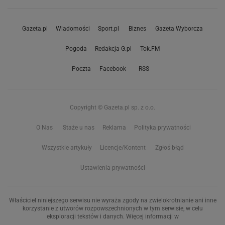
Gazeta.pl
Wiadomości
Sport.pl
Biznes
Gazeta Wyborcza
Pogoda
Redakcja G.pl
Tok.FM
Poczta
Facebook
RSS
Copyright © Gazeta.pl sp. z o.o.
O Nas
Staże u nas
Reklama
Polityka prywatności
Wszystkie artykuły
Licencje/Kontent
Zgłoś błąd
Ustawienia prywatności
Właściciel niniejszego serwisu nie wyraża zgody na zwielokrotnianie ani inne
korzystanie z utworów rozpowszechnionych w tym serwisie, w celu
eksploracji tekstów i danych. Więcej informacji w