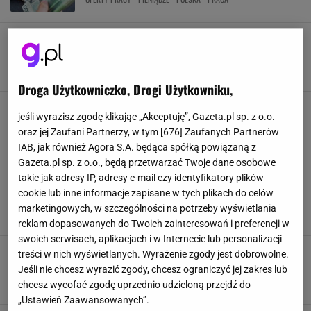
Te zawody gwarantują największe zarobki. Jest
nowy ranking. "Zaskakujące"
PIENIĄDZE
PRACA
RYNEK PRACY
WYNAGRODZENIE
Droga Użytkowniczko, Drogi Użytkowniku,
Tu można zarobić nawet 32 tys. zł na rękę.
jeśli wyrazisz zgodę klikając „Akceptuję”, Gazeta.pl sp. z o.o.
Kandydatów wcale nie ma wielu. Powód jest
oraz jej Zaufani Partnerzy, w tym [
676
] Zaufanych Partnerów
prosty
IAB, jak również Agora S.A. będąca spółką powiązaną z
BRANŻA IT
PIENIĄDZE
PRACA
RYNEK PRACY
Gazeta.pl sp. z o.o., będą przetwarzać Twoje dane osobowe
takie jak adresy IP, adresy e-mail czy identyfikatory plików
To najlepiej płatne zawody w Polsce. Można
cookie lub inne informacje zapisane w tych plikach do celów
zarobić ponad 17,6 tys. zł brutto
marketingowych, w szczególności na potrzeby wyświetlania
KARIERA
PIENIĄDZE
PRACA
RYNEK PRACY
reklam dopasowanych do Twoich zainteresowań i preferencji w
swoich serwisach, aplikacjach i w Internecie lub personalizacji
Tak wygląda polski rynek pracy w 2025 roku.
treści w nich wyświetlanych. Wyrażenie zgody jest dobrowolne.
Takich osób poszukują pracodawcy
Jeśli nie chcesz wyrazić zgody, chcesz ograniczyć jej zakres lub
OFERTY PRACY
PIENIĄDZE
POLSKA
PRACA
chcesz wycofać zgodę uprzednio udzieloną przejdź do
„Ustawień Zaawansowanych”.