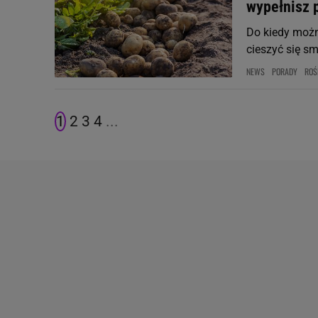
wypełnisz 
Do kiedy możn
cieszyć się s
NEWS
PORADY
ROŚ
1
2
3
4
...