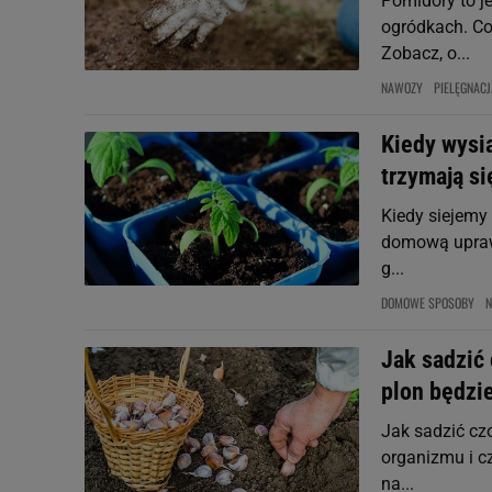
Pomidory to j
ogródkach. Co
Zobacz, o...
NAWOZY
PIELĘGNACJ
Kiedy wysi
trzymają si
Kiedy siejemy 
domową uprawę
g...
DOMOWE SPOSOBY
Jak sadzić
plon będzie
Jak sadzić c
organizmu i c
na...