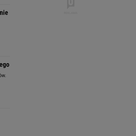
nie
dego
ów.