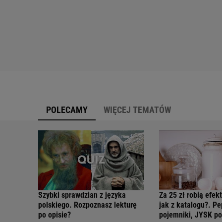
POLECAMY
WIĘCEJ TEMATÓW
Szybki sprawdzian z języka
Za 25 zł robią efek
polskiego. Rozpoznasz lekturę
jak z katalogu?. P
po opisie?
pojemniki, JYSK p