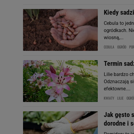
Kiedy sadz
Cebula to jed
ogródkach. Ni
wiosną,...
CEBULA
OGRÓD
PO
Termin sadz
Lilie bardzo 
Odznaczają si
efektowne....
KWIATY
LILIE
OGRÓ
Jak gęsto 
dorodne i 