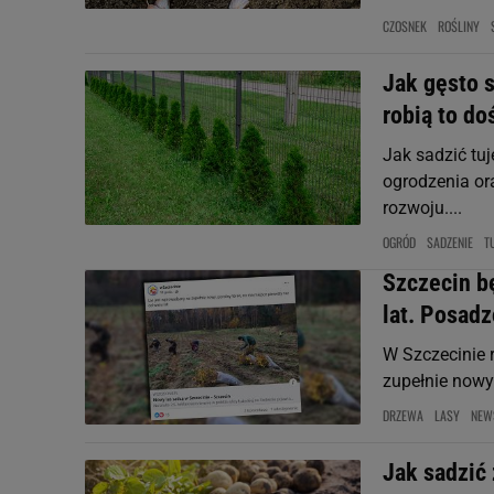
CZOSNEK
ROŚLINY
Jak gęsto s
robią to d
Jak sadzić tu
ogrodzenia or
rozwoju....
OGRÓD
SADZENIE
T
Szczecin bę
lat. Posadz
W Szczecinie 
zupełnie nowy 
DRZEWA
LASY
NEW
Jak sadzić