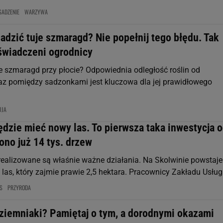
SADZENIE
WARZYWA
adzić tuje szmaragd? Nie popełnij tego błędu. Tak
oświadczeni ogrodnicy
je szmaragd przy płocie? Odpowiednia odległość roślin od
az pomiędzy sadzonkami jest kluczowa dla jej prawidłowego
UJA
dzie mieć nowy las. To pierwsza taka inwestycja 
ono już 14 tys. drzew
realizowane są właśnie ważne działania. Na Skolwinie powstaje
las, który zajmie prawie 2,5 hektara. Pracownicy Zakładu Usług.
S
PRZYRODA
 ziemniaki? Pamiętaj o tym, a dorodnymi okazami