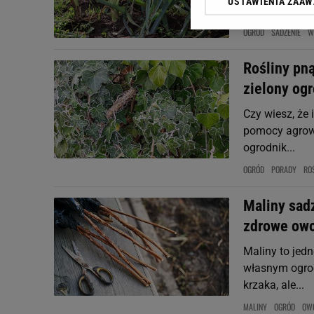
USTAWIENIA ZAA
Klikając „Akceptuję” wyra
odpowiednia g
Zaufanych Partnerów i A
OGRÓD
SADZENIE
W
dotyczące plików cookie,
odnośnik „Ustawienia pr
Rośliny pną
plików cookie możliwa je
zielony og
My, nasi Zaufani Partne
Użycie dokładnych danych
Czy wiesz, że 
Przechowywanie informacji
pomocy agrowł
badnie odbiorców i uleps
ogrodnik...
OGRÓD
PORADY
RO
Maliny sadz
zdrowe owo
Maliny to jed
własnym ogrodz
krzaka, ale...
MALINY
OGRÓD
OW