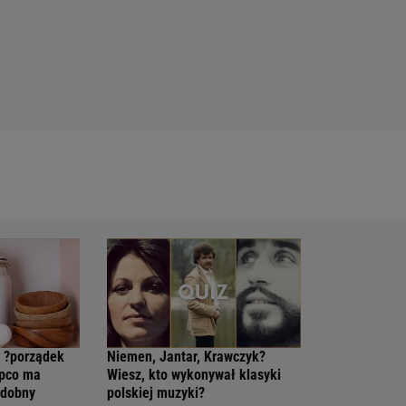
t ?porządek
Niemen, Jantar, Krawczyk?
epco ma
Wiesz, kto wykonywał klasyki
odobny
polskiej muzyki?