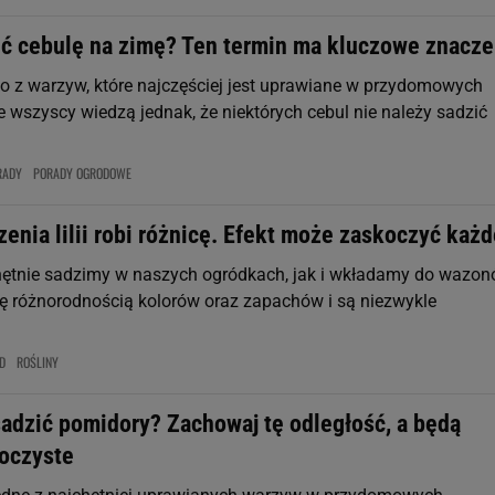
ić cebulę na zimę? Ten termin ma kluczowe znacze
no z warzyw, które najczęściej jest uprawiane w przydomowych
e wszyscy wiedzą jednak, że niektórych cebul nie należy sadzić
RADY
PORADY OGRODOWE
enia lilii robi różnicę. Efekt może zaskoczyć każ
chętnie sadzimy w naszych ogródkach, jak i wkładamy do wazon
ę różnorodnością kolorów oraz zapachów i są niezwykle
D
ROŚLINY
sadzić pomidory? Zachowaj tę odległość, a będą
soczyste