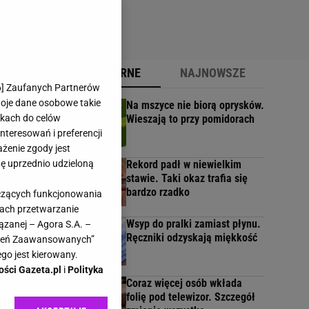
POPULARNE
NAJNOWSZE
6
] Zaufanych Partnerów
woje dane osobowe takie
Na mszyce nie biorą oprysków.
likach do celów
Wieszają to przy pomidorach
lkie
teresowań i preferencji
ażenie zgody jest
dę uprzednio udzieloną
Rekord padł w niewielkim
stawie. Taki okaz trafia się
inem
bardzo rzadko
yczących funkcjonowania
kach przetwarzanie
Wsyp do pralki zamiast płynu.
ązanej – Agora S.A. –
Ręczniki odzyskają miękkość
awień Zaawansowanych”
go jest kierowany.
ości Gazeta.pl
i
Polityka
Coraz więcej osób wkłada
folię pod telewizor. Szczegół
in,