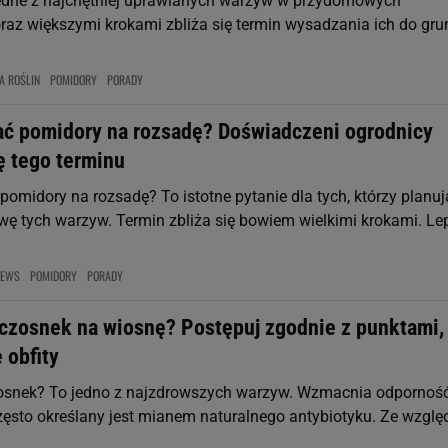
edne z najchętniej uprawianych warzyw w przydomowych
raz większymi krokami zbliża się termin wysadzania ich do gru
A ROŚLIN
POMIDORY
PORADY
ać pomidory na rozsadę? Doświadczeni ogrodnicy
ę tego terminu
pomidory na rozsadę? To istotne pytanie dla tych, którzy planuj
 tych warzyw. Termin zbliża się bowiem wielkimi krokami. Lep
NEWS
POMIDORY
PORADY
 czosnek na wiosnę? Postępuj zgodnie z punktami,
 obfity
zosnek? To jedno z najzdrowszych warzyw. Wzmacnia odpornoś
zęsto określany jest mianem naturalnego antybiotyku. Ze wzglę