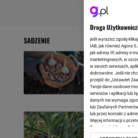
Droga Użytkownicz
SADZENIE
jeśli wyrazisz zgodę klika
IAB, jak również Agora S
jak adresy IP, adresy e-m
Ogrodnicy r
marketingowych, w szcze
i aromatyc
w swoich serwisach, aplik
dobrowolne. Jeśli nie ch
Wielu ogrodni
przejdź do „Ustawień Z
początkiem wi
Twoje dane osobowe mogą
na...
serwisów i aplikacji lub
CZOSNEK
OGRÓD
SA
danych nie wymaga zgody 
lub Zaufanych Partnerów
lub przez kontakt z admi
Pory będą g
Więcej informacji o prz
sprawdzony
Prywatności Agora S.A.
Jak sadzić por