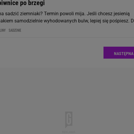
piwnice po brzegi
a sadzić ziemniaki? Termin powoli mija. Jeśli chcesz jesienią
makiem samodzielnie wyhodowanych bulw, lepiej się pośpiesz. Do
LINY
SADZENIE
NASTĘPNA