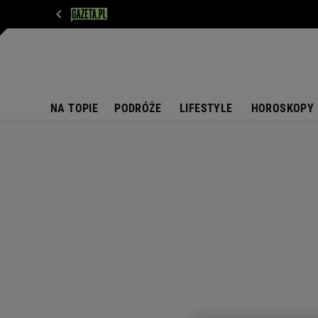
WIADOMOŚCI
NEXT
SPORT
PLOTEK
D
NA TOPIE
PODRÓŻE
LIFESTYLE
HOROSKOPY