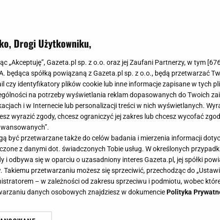
ko, Drogi Użytkowniku,
jąc „Akceptuję”, Gazeta.pl sp. z o.o. oraz jej Zaufani Partnerzy, w tym [
67
.A. będąca spółką powiązaną z Gazeta.pl sp. z o.o., będą przetwarzać T
ail czy identyfikatory plików cookie lub inne informacje zapisane w tych p
obią to z czosnkiem co roku. Efekt? Główki są wie
gólności na potrzeby wyświetlania reklam dopasowanych do Twoich zain
zne
acjach i w Internecie lub personalizacji treści w nich wyświetlanych. Wyr
cesz wyrazić zgody, chcesz ograniczyć jej zakres lub chcesz wycofać zgo
ków uważa, że najlepszy czas na sadzenie czosnku mija wraz z
aawansowanych”.
osny. Okazuje się jednak, że także maj może być dobrym term
 być przetwarzane także do celów badania i mierzenia informacji dot
 łączone z danymi dot. świadczonych Tobie usług. W określonych przypad
DZENIE
i odbywa się w oparciu o uzasadniony interes Gazeta.pl, jej spółki powi
. Takiemu przetwarzaniu możesz się sprzeciwić, przechodząc do „Ust
nistratorem – w zależności od zakresu sprzeciwu i podmiotu, wobec które
rube i szybko urosną. Ogrodnicy od lat stosują
etwarzaniu danych osobowych znajdziesz w dokumencie
Polityka Prywatn
 patent
y, żeby były duże, grube i jasne? Kluczowe znaczenie mają term