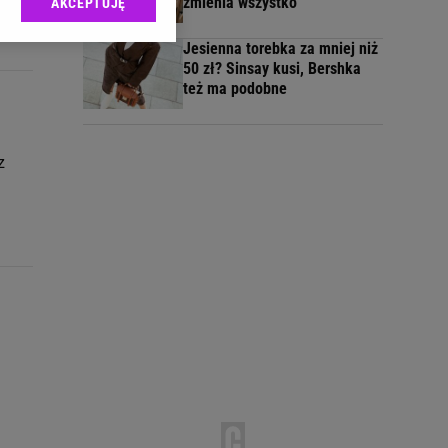
zmienia wszystko
AKCEPTUJĘ
l sp. z o.o., jej
...
ić swoje preferencje
Jesienna torebka za mniej niż
arzania danych poprzez
50 zł? Sinsay kusi, Bershka
ych”. Zmiana ustawień
też ma podobne
ach:
 celów identyfikacji.
z
omiar reklam i treści,