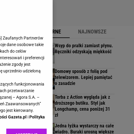
POPULARNE
NAJNOWSZE
6
] Zaufanych Partnerów
woje dane osobowe takie
Wsyp do pralki zamiast płynu.
likach do celów
Ręczniki odzyskają miękkość
arto
teresowań i preferencji
ażenie zgody jest
dę uprzednio udzieloną
Domowy sposób z folią pod
telewizorem. Lepiej pamiętać
o zasadzie
yczących funkcjonowania
kach przetwarzanie
Torba z Action wygląda jak z
ązanej – Agora S.A. –
droższego butiku. Styl jak
awień Zaawansowanych”
Longchamp, cena poniżej 31
go jest kierowany.
zł
ości Gazeta.pl
i
Polityka
Jedna łyżka wystarczy na całe
 W
wiadro. Buraki urosną większe