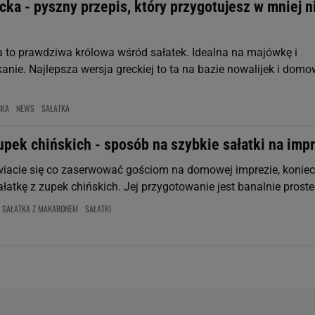
cka - pyszny przepis, który przygotujesz w mniej n
a to prawdziwa królowa wśród sałatek. Idealna na majówkę i
anie. Najlepsza wersja greckiej to ta na bazie nowalijek i dom
CKA
NEWS
SAŁATKA
upek chińskich - sposób na szybkie sałatki na imp
wiacie się co zaserwować gościom na domowej imprezie, koniec
łatkę z zupek chińskich. Jej przygotowanie jest banalnie proste i
SAŁATKA Z MAKARONEM
SAŁATKI