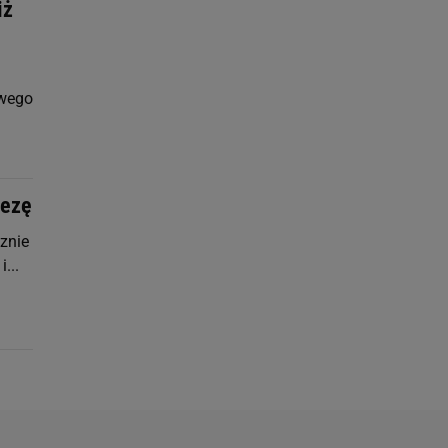
iż
owego
rezę
znie
...