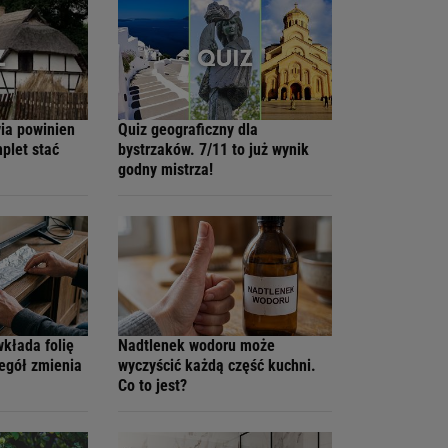
wia powinien
Quiz geograficzny dla
plet stać
bystrzaków. 7/11 to już wynik
godny mistrza!
wkłada folię
Nadtlenek wodoru może
zegół zmienia
wyczyścić każdą część kuchni.
Co to jest?