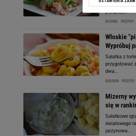
USTAWIENIA ZAA
Klikając „Akceptuję” wyra
sezonie letni
Zaufanych Partnerów i A
przepisy,...
dotyczące plików cookie,
KUCHNIA
PRZEPISY
odnośnik „Ustawienia pr
plików cookie możliwa je
Włoskie "pi
My, nasi Zaufani Partne
Wypróbuj pr
Użycie dokładnych danych
Przechowywanie informacji
Sałatka z tort
badnie odbiorców i uleps
przygotować z
dwa...
MAKARON
PRZEPISY
Mizerny wy
się w ranki
Sałatkowe igr
światowego ra
jarzynowa...