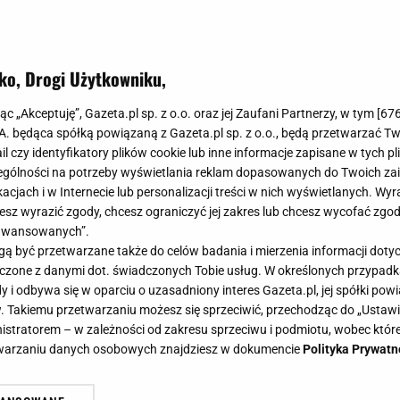
ko, Drogi Użytkowniku,
jąc „Akceptuję”, Gazeta.pl sp. z o.o. oraz jej Zaufani Partnerzy, w tym [
67
.A. będąca spółką powiązaną z Gazeta.pl sp. z o.o., będą przetwarzać T
ail czy identyfikatory plików cookie lub inne informacje zapisane w tych p
ajkiem i nietypowym składnikiem - przepis, który w
gólności na potrzeby wyświetlania reklam dopasowanych do Twoich zain
elefonie
acjach i w Internecie lub personalizacji treści w nich wyświetlanych. Wyr
cesz wyrazić zgody, chcesz ograniczyć jej zakres lub chcesz wycofać zgo
e nierówna. Każdy ma swoją ulubioną, którą robi najczęściej.
aawansowanych”.
e warto spróbować czegoś nowego, dzięki temu być może
 być przetwarzane także do celów badania i mierzenia informacji dot
 c...
 łączone z danymi dot. świadczonych Tobie usług. W określonych przypad
KĄSKI
SAŁATKA
i odbywa się w oparciu o uzasadniony interes Gazeta.pl, jej spółki powi
. Takiemu przetwarzaniu możesz się sprzeciwić, przechodząc do „Ust
nistratorem – w zależności od zakresu sprzeciwu i podmiotu, wobec które
sz, jak pyszna może być sałatka z bobem - ten
etwarzaniu danych osobowych znajdziesz w dokumencie
Polityka Prywatn
bi robotę
ować pyszną sałatkę z bobem na grilla lub rodzinne przyjęcie.