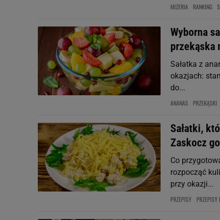
MIZERIA
RANKING
S
Wyborna sa
przekąska 
Sałatka z ana
okazjach: sta
do...
ANANAS
PRZEKĄSKI
Sałatki, kt
Zaskocz go
Co przygotowa
rozpocząć kul
przy okazji...
PRZEPISY
PRZEPISY 