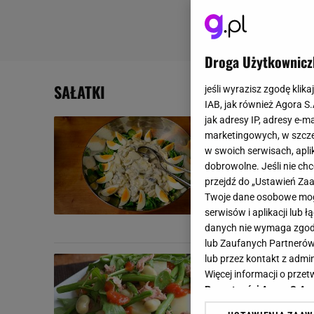
Droga Użytkownicz
SAŁATKI
jeśli wyrazisz zgodę klika
IAB, jak również Agora S
jak adresy IP, adresy e-m
Sałatka z j
marketingowych, w szcze
zapisać w t
w swoich serwisach, aplik
dobrowolne. Jeśli nie ch
Sałatka sałatc
przejdź do „Ustawień Z
Jednak zawsz
Twoje dane osobowe mogą
odkryjemy coś,
serwisów i aplikacji lub
JAJKO
OWOCE
PRZE
danych nie wymaga zgody 
lub Zaufanych Partnerów
lub przez kontakt z admi
Nie uwierzy
Więcej informacji o prz
składnik ro
Prywatności Agora S.A.
Możesz zaserw