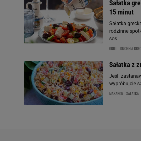
Sałatka gre
15 minut
Sałatka greck
rodzinne spotk
sos...
GRILL
KUCHNIA GRE
Sałatka z z
Jeśli zastana
wypróbujcie sa
MAKARON
SAŁATKA