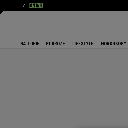
WIADOMOŚCI
NEXT
SPORT
PLOTEK
D
NA TOPIE
PODRÓŻE
LIFESTYLE
HOROSKOPY