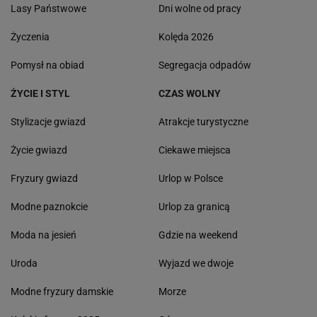
Lasy Państwowe
Dni wolne od pracy
Życzenia
Kolęda 2026
Pomysł na obiad
Segregacja odpadów
ŻYCIE I STYL
CZAS WOLNY
Stylizacje gwiazd
Atrakcje turystyczne
Życie gwiazd
Ciekawe miejsca
Fryzury gwiazd
Urlop w Polsce
Modne paznokcie
Urlop za granicą
Moda na jesień
Gdzie na weekend
Uroda
Wyjazd we dwoje
Modne fryzury damskie
Morze