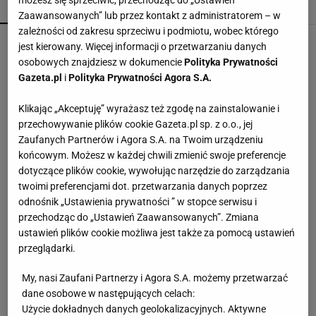
możesz się sprzeciwić, przechodząc do „Ustawień
POPULARNE
NAJNOWSZE
Zaawansowanych” lub przez kontakt z administratorem – w
zależności od zakresu sprzeciwu i podmiotu, wobec którego
Soda oczyszczona to dopiero początek. Dodaj
jest kierowany. Więcej informacji o przetwarzaniu danych
jeszcze dwa produkty
osobowych znajdziesz w dokumencie
Polityka Prywatności
Gazeta.pl
i
Polityka Prywatności Agora S.A.
Malinowe baleriny to nowy trend na jesień 2026.
Klikając „Akceptuję” wyrażasz też zgodę na zainstalowanie i
CCC ma je w niskiej cenie
przechowywanie plików cookie Gazeta.pl sp. z o.o., jej
Zaufanych Partnerów i Agora S.A. na Twoim urządzeniu
końcowym. Możesz w każdej chwili zmienić swoje preferencje
Te buty będą hitem jesieni 2026! Wiśniowe
dotyczące plików cookie, wywołując narzędzie do zarządzania
czółenka to kwintesencja luksusu i
twoimi preferencjami dot. przetwarzania danych poprzez
ponadczasowego stylu
odnośnik „Ustawienia prywatności ” w stopce serwisu i
przechodząc do „Ustawień Zaawansowanych”. Zmiana
Lniane spodnie z Lidla nawet jesienią będą
ustawień plików cookie możliwa jest także za pomocą ustawień
hitem. Kosztują 44,99 zł
przeglądarki.
My, nasi Zaufani Partnerzy i Agora S.A. możemy przetwarzać
Wsyp do pralki zamiast płynu. Ręczniki
dane osobowe w następujących celach:
odzyskają miękkość
Użycie dokładnych danych geolokalizacyjnych. Aktywne