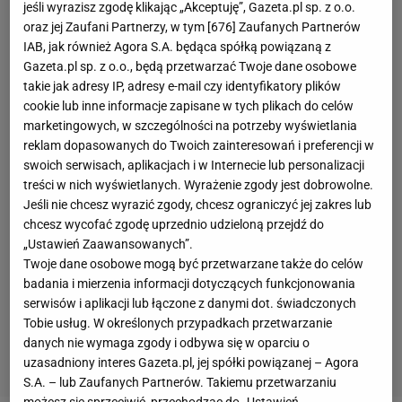
jeśli wyrazisz zgodę klikając „Akceptuję”, Gazeta.pl sp. z o.o.
oraz jej Zaufani Partnerzy, w tym [
676
] Zaufanych Partnerów
IAB, jak również Agora S.A. będąca spółką powiązaną z
Gazeta.pl sp. z o.o., będą przetwarzać Twoje dane osobowe
takie jak adresy IP, adresy e-mail czy identyfikatory plików
cookie lub inne informacje zapisane w tych plikach do celów
marketingowych, w szczególności na potrzeby wyświetlania
reklam dopasowanych do Twoich zainteresowań i preferencji w
swoich serwisach, aplikacjach i w Internecie lub personalizacji
treści w nich wyświetlanych. Wyrażenie zgody jest dobrowolne.
Jeśli nie chcesz wyrazić zgody, chcesz ograniczyć jej zakres lub
chcesz wycofać zgodę uprzednio udzieloną przejdź do
„Ustawień Zaawansowanych”.
Twoje dane osobowe mogą być przetwarzane także do celów
badania i mierzenia informacji dotyczących funkcjonowania
serwisów i aplikacji lub łączone z danymi dot. świadczonych
Tobie usług. W określonych przypadkach przetwarzanie
danych nie wymaga zgody i odbywa się w oparciu o
uzasadniony interes Gazeta.pl, jej spółki powiązanej – Agora
S.A. – lub Zaufanych Partnerów. Takiemu przetwarzaniu