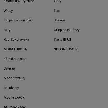
Krótkie fryzury 2025
Góry
Włosy
Las
Eleganckie sukienki
Jeziora
Buty
Urlop opiekuńczy
Kasi Sokołowska
Karta EKUZ
MODA I URODA
SPODNIE CAPRI
Klapki damskie
Baleriny
Modne fryzury
Sneakersy
Modne torebki
Ażurowe klapki