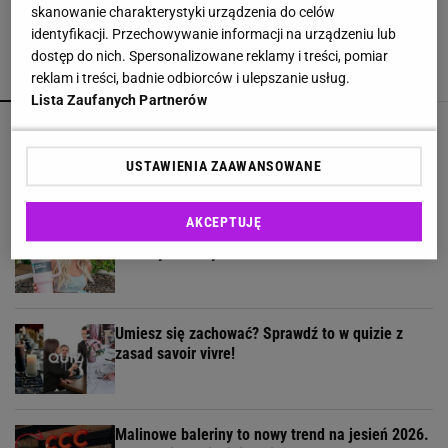
skanowanie charakterystyki urządzenia do celów
identyfikacji. Przechowywanie informacji na urządzeniu lub
dostęp do nich. Spersonalizowane reklamy i treści, pomiar
POLECAMY
WIĘCEJ TEMATÓW
reklam i treści, badnie odbiorców i ulepszanie usług.
Lista Zaufanych Partnerów
Reserved wyprzedaje baleriny ze skóry owczej -
ten model jest za 49,99 zł
USTAWIENIA ZAAWANSOWANE
AKCEPTUJĘ
W Pepco znalazłam go za 25 zł. Wygląda jak
kultowy Stanley za blisko 200 zł
Umiesz się zachować? Sprawdź to w quizie z
zasad savoir vivre!
Malinowe baleriny to nowy trend na jesień 2026.