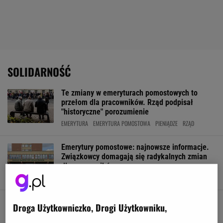
SOLIDARNOŚĆ
Te zmiany w emeryturach pomostowych to
przełom dla pracowników. Rząd podpisał
"historyczne" porozumienie
EMERYTURA
EMERYTURA POMOSTOWA
PIENIĄDZE
RZĄD
Emerytury pomostowe: najnowsze informacje.
Związkowcy domagają się radykalnych zmian
dla pracowników
EMERYTURA
PIENIĄDZE
SENIORZY
SOLIDARNOŚĆ
Droga Użytkowniczko, Drogi Użytkowniku,